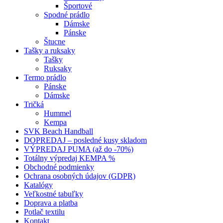
Športové
Spodné prádlo
Dámske
Pánske
Štucne
Tašky a ruksaky
Tašky
Ruksaky
Termo prádlo
Pánske
Dámske
Tričká
Hummel
Kempa
SVK Beach Handball
DOPREDAJ – posledné kusy skladom
VÝPREDAJ PUMA (až do -70%)
Totálny výpredaj KEMPA %
Obchodné podmienky
Ochrana osobných údajov (GDPR)
Katalógy
Veľkostné tabuľky
Doprava a platba
Potlač textilu
Kontakt