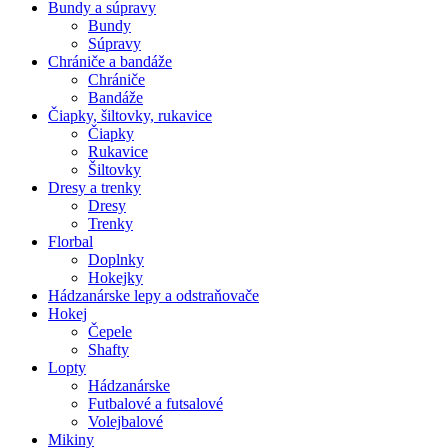
Bundy a súpravy
Bundy
Súpravy
Chrániče a bandáže
Chrániče
Bandáže
Čiapky, šiltovky, rukavice
Čiapky
Rukavice
Šiltovky
Dresy a trenky
Dresy
Trenky
Florbal
Doplnky
Hokejky
Hádzanárske lepy a odstraňovače
Hokej
Čepele
Shafty
Lopty
Hádzanárske
Futbalové a futsalové
Volejbalové
Mikiny