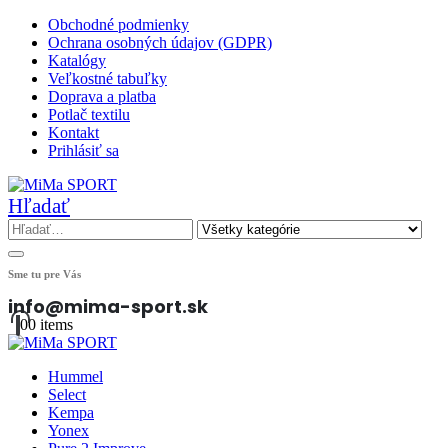
Obchodné podmienky
Ochrana osobných údajov (GDPR)
Katalógy
Veľkostné tabuľky
Doprava a platba
Potlač textilu
Kontakt
Prihlásiť sa
Hľadať
Sme tu pre Vás
info@mima-sport.sk
0
0 items
Hummel
Select
Kempa
Yonex