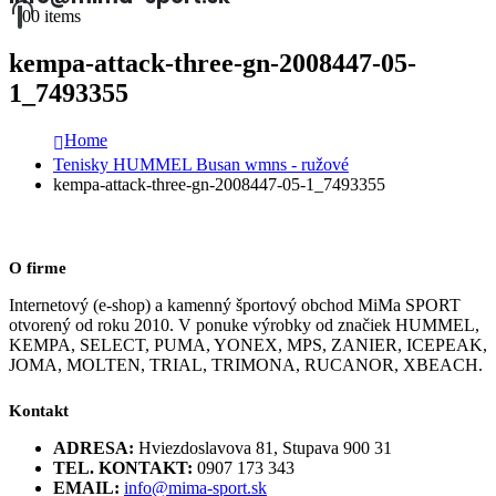
0
0 items
kempa-attack-three-gn-2008447-05-
1_7493355
Home
Tenisky HUMMEL Busan wmns - ružové
kempa-attack-three-gn-2008447-05-1_7493355
O firme
Internetový (e-shop) a kamenný športový obchod MiMa SPORT
otvorený od roku 2010. V ponuke výrobky od značiek HUMMEL,
KEMPA, SELECT, PUMA, YONEX, MPS, ZANIER, ICEPEAK,
JOMA, MOLTEN, TRIAL, TRIMONA, RUCANOR, XBEACH.
Kontakt
ADRESA:
Hviezdoslavova 81, Stupava 900 31
TEL. KONTAKT:
0907 173 343
EMAIL:
info@mima-sport.sk