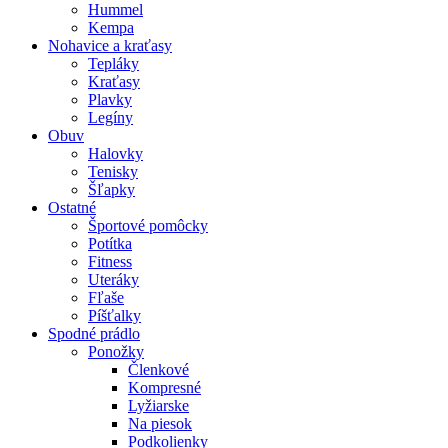
Hummel
Kempa
Nohavice a kraťasy
Tepláky
Kraťasy
Plavky
Legíny
Obuv
Halovky
Tenisky
Šľapky
Ostatné
Športové pomôcky
Potítka
Fitness
Uteráky
Fľaše
Píšťalky
Spodné prádlo
Ponožky
Členkové
Kompresné
Lyžiarske
Na piesok
Podkolienky