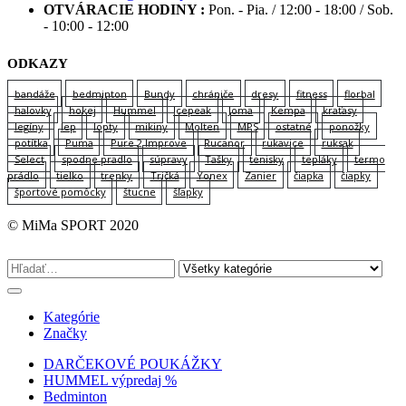
OTVÁRACIE HODINY :
Pon. - Pia. / 12:00 - 18:00 / Sob.
- 10:00 - 12:00
ODKAZY
bandáže
bedminton
Bundy
chrániče
dresy
fitness
florbal
halovky
hokej
Hummel
Icepeak
Joma
Kempa
kraťasy
legíny
lep
lopty
mikiny
Molten
MPS
ostatné
ponožky
potítka
Puma
Pure 2 Improve
Rucanor
rukavice
ruksak
Select
spodne pradlo
súpravy
Tašky
tenisky
tepláky
termo
prádlo
tielko
trenky
Tričká
Yonex
Zanier
čiapka
čiapky
športové pomôcky
štucne
šľapky
© MiMa SPORT 2020
Kategórie
Značky
DARČEKOVÉ POUKÁŽKY
HUMMEL výpredaj %
Bedminton