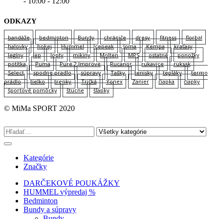
- 10:00 - 12:00
ODKAZY
bandáže
bedminton
Bundy
chrániče
dresy
fitness
florbal
halovky
hokej
Hummel
Icepeak
Joma
Kempa
kraťasy
legíny
lep
lopty
mikiny
Molten
MPS
ostatné
ponožky
potítka
Puma
Pure 2 Improve
Rucanor
rukavice
ruksak
Select
spodne pradlo
súpravy
Tašky
tenisky
tepláky
termo
prádlo
tielko
trenky
Tričká
Yonex
Zanier
čiapka
čiapky
športové pomôcky
štucne
šľapky
© MiMa SPORT 2020
Kategórie
Značky
DARČEKOVÉ POUKÁŽKY
HUMMEL výpredaj %
Bedminton
Bundy a súpravy
Bundy