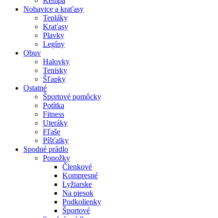
Kempa
Nohavice a kraťasy
Tepláky
Kraťasy
Plavky
Legíny
Obuv
Halovky
Tenisky
Šľapky
Ostatné
Športové pomôcky
Potítka
Fitness
Uteráky
Fľaše
Píšťalky
Spodné prádlo
Ponožky
Členkové
Kompresné
Lyžiarske
Na piesok
Podkolienky
Športové