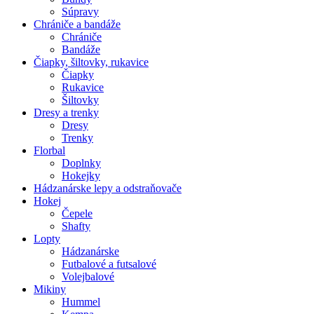
Súpravy
Chrániče a bandáže
Chrániče
Bandáže
Čiapky, šiltovky, rukavice
Čiapky
Rukavice
Šiltovky
Dresy a trenky
Dresy
Trenky
Florbal
Doplnky
Hokejky
Hádzanárske lepy a odstraňovače
Hokej
Čepele
Shafty
Lopty
Hádzanárske
Futbalové a futsalové
Volejbalové
Mikiny
Hummel