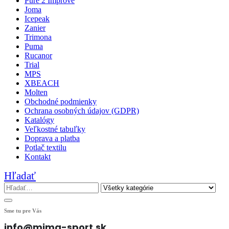
Pure 2 Improve
Joma
Icepeak
Zanier
Trimona
Puma
Rucanor
Trial
MPS
XBEACH
Molten
Obchodné podmienky
Ochrana osobných údajov (GDPR)
Katalógy
Veľkostné tabuľky
Doprava a platba
Potlač textilu
Kontakt
Hľadať
Sme tu pre Vás
info@mima-sport.sk