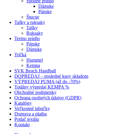
Spodné prádlo
Dámske
Pánske
Štucne
Tašky a ruksaky
Tašky
Ruksaky
Termo prádlo
Pánske
Dámske
Tričká
Hummel
Kempa
SVK Beach Handball
DOPREDAJ – posledné kusy skladom
VÝPREDAJ PUMA (až do -70%)
Totálny výpredaj KEMPA %
Obchodné podmienky
Ochrana osobných údajov (GDPR)
Katalógy
Veľkostné tabuľky
Doprava a platba
Potlač textilu
Kontakt