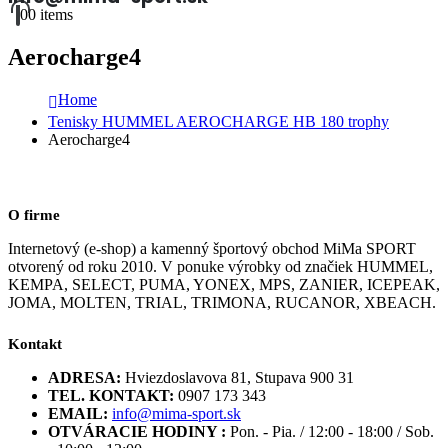
0
0 items
Aerocharge4
Home
Tenisky HUMMEL AEROCHARGE HB 180 trophy
Aerocharge4
O firme
Internetový (e-shop) a kamenný športový obchod MiMa SPORT
otvorený od roku 2010. V ponuke výrobky od značiek HUMMEL,
KEMPA, SELECT, PUMA, YONEX, MPS, ZANIER, ICEPEAK,
JOMA, MOLTEN, TRIAL, TRIMONA, RUCANOR, XBEACH.
Kontakt
ADRESA:
Hviezdoslavova 81, Stupava 900 31
TEL. KONTAKT:
0907 173 343
EMAIL:
info@mima-sport.sk
OTVÁRACIE HODINY :
Pon. - Pia. / 12:00 - 18:00 / Sob.