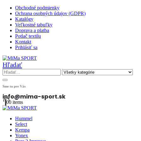
Obchodné podmienky
Ochrana osobných údajov (GDPR)
Katalógy
Veľkostné tabuľky
Doprava a platba
Potlač textilu
Kontakt
Prihlásiť sa
Hľadať
Sme tu pre Vás
info@mima-sport.sk
0
0 items
Hummel
Select
Kempa
Yonex