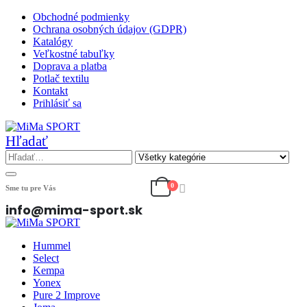
Obchodné podmienky
Ochrana osobných údajov (GDPR)
Katalógy
Veľkostné tabuľky
Doprava a platba
Potlač textilu
Kontakt
Prihlásiť sa
Hľadať
0
Sme tu pre Vás
info@mima-sport.sk
Hummel
Select
Kempa
Yonex
Pure 2 Improve