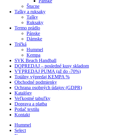
Pánske
Štucne
Tašky a ruksaky
Tašky
Ruksaky
Termo prádlo
Pánske
Dámske
Tričká
Hummel
Kempa
SVK Beach Handball
DOPREDAJ – posledné kusy skladom
VÝPREDAJ PUMA (až do -70%)
Totálny výpredaj KEMPA %
Obchodné podmienky
Ochrana osobných údajov (GDPR)
Katalógy
Veľkostné tabuľky
Doprava a platba
Potlač textilu
Kontakt
Hummel
Select