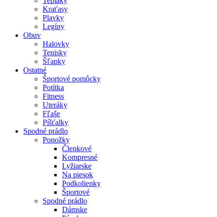
Tepláky
Kraťasy
Plavky
Legíny
Obuv
Halovky
Tenisky
Šľapky
Ostatné
Športové pomôcky
Potítka
Fitness
Uteráky
Fľaše
Píšťalky
Spodné prádlo
Ponožky
Členkové
Kompresné
Lyžiarske
Na piesok
Podkolienky
Športové
Spodné prádlo
Dámske