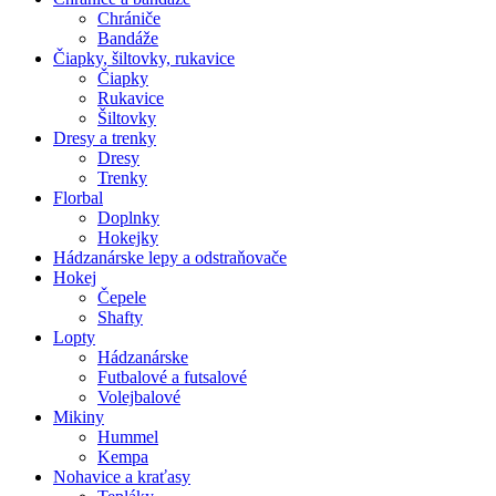
Chrániče
Bandáže
Čiapky, šiltovky, rukavice
Čiapky
Rukavice
Šiltovky
Dresy a trenky
Dresy
Trenky
Florbal
Doplnky
Hokejky
Hádzanárske lepy a odstraňovače
Hokej
Čepele
Shafty
Lopty
Hádzanárske
Futbalové a futsalové
Volejbalové
Mikiny
Hummel
Kempa
Nohavice a kraťasy