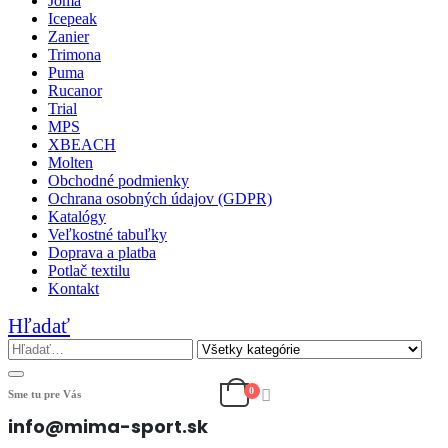
Joma
Icepeak
Zanier
Trimona
Puma
Rucanor
Trial
MPS
XBEACH
Molten
Obchodné podmienky
Ochrana osobných údajov (GDPR)
Katalógy
Veľkostné tabuľky
Doprava a platba
Potlač textilu
Kontakt
Hľadať
0
Sme tu pre Vás
info@mima-sport.sk