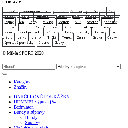
ODKAZY
bandáže
bedminton
Bundy
chrániče
dresy
fitness
florbal
halovky
hokej
Hummel
Icepeak
Joma
Kempa
kraťasy
legíny
lep
lopty
mikiny
Molten
MPS
ostatné
ponožky
potítka
Puma
Pure 2 Improve
Rucanor
rukavice
ruksak
Select
spodne pradlo
súpravy
Tašky
tenisky
tepláky
termo
prádlo
tielko
trenky
Tričká
Yonex
Zanier
čiapka
čiapky
športové pomôcky
štucne
šľapky
© MiMa SPORT 2020
Kategórie
Značky
DARČEKOVÉ POUKÁŽKY
HUMMEL výpredaj %
Bedminton
Bundy a súpravy
Bundy
Súpravy
Chrániče a bandáže