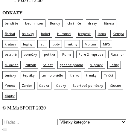
- 10:00 - 12:00
ODKAZY
bandáže
bedminton
Bundy
chrániče
dresy
fitness
florbal
halovky
hokej
Hummel
Icepeak
Joma
Kempa
kraťasy
legíny
lep
lopty
mikiny
Molten
MPS
ostatné
ponožky
potítka
Puma
Pure 2 Improve
Rucanor
rukavice
ruksak
Select
spodne pradlo
súpravy
Tašky
tenisky
tepláky
termo prádlo
tielko
trenky
Tričká
Yonex
Zanier
čiapka
čiapky
športové pomôcky
štucne
šľapky
© MiMa SPORT 2020