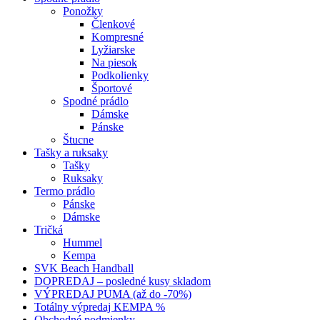
Ponožky
Členkové
Kompresné
Lyžiarske
Na piesok
Podkolienky
Športové
Spodné prádlo
Dámske
Pánske
Štucne
Tašky a ruksaky
Tašky
Ruksaky
Termo prádlo
Pánske
Dámske
Tričká
Hummel
Kempa
SVK Beach Handball
DOPREDAJ – posledné kusy skladom
VÝPREDAJ PUMA (až do -70%)
Totálny výpredaj KEMPA %
Obchodné podmienky