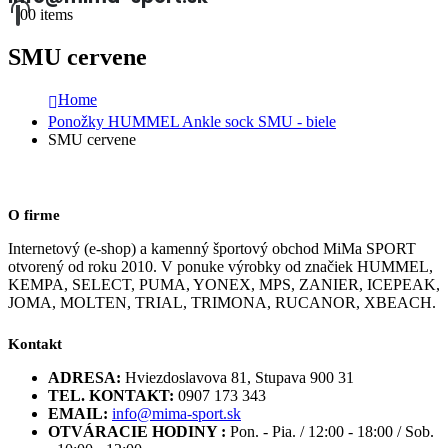
0
0 items
SMU cervene
Home
Ponožky HUMMEL Ankle sock SMU - biele
SMU cervene
O firme
Internetový (e-shop) a kamenný športový obchod MiMa SPORT
otvorený od roku 2010. V ponuke výrobky od značiek HUMMEL,
KEMPA, SELECT, PUMA, YONEX, MPS, ZANIER, ICEPEAK,
JOMA, MOLTEN, TRIAL, TRIMONA, RUCANOR, XBEACH.
Kontakt
ADRESA:
Hviezdoslavova 81, Stupava 900 31
TEL. KONTAKT:
0907 173 343
EMAIL:
info@mima-sport.sk
OTVÁRACIE HODINY :
Pon. - Pia. / 12:00 - 18:00 / Sob.