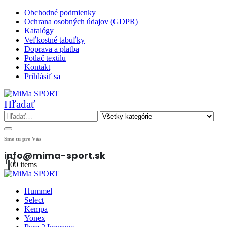
Obchodné podmienky
Ochrana osobných údajov (GDPR)
Katalógy
Veľkostné tabuľky
Doprava a platba
Potlač textilu
Kontakt
Prihlásiť sa
Hľadať
Sme tu pre Vás
info@mima-sport.sk
0
0 items
Hummel
Select
Kempa
Yonex