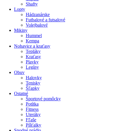
Shafty
Lopty
Hádzanárske
Futbalové a futsalové
Volejbalové
Mikiny
Hummel
Kempa
Nohavice a kraťasy
Tepláky
Kraťasy
Plavky
Legíny
Obuv
Halovky
Tenisky
Šľapky
Ostatné
Športové pomôcky
Potítka
Fitness
Uteráky
Fľaše
Píšťalky
Spodné prádlo