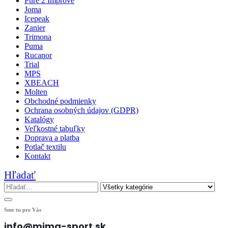
Pure 2 Improve
Joma
Icepeak
Zanier
Trimona
Puma
Rucanor
Trial
MPS
XBEACH
Molten
Obchodné podmienky
Ochrana osobných údajov (GDPR)
Katalógy
Veľkostné tabuľky
Doprava a platba
Potlač textilu
Kontakt
Hľadať
Sme tu pre Vás
info@mima-sport.sk