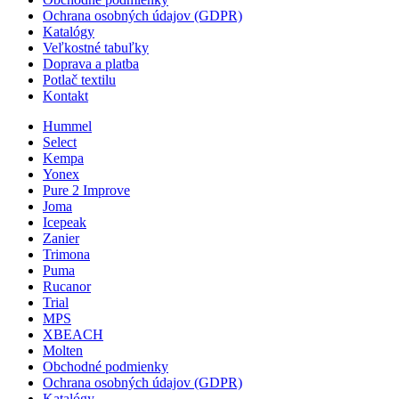
Ochrana osobných údajov (GDPR)
Katalógy
Veľkostné tabuľky
Doprava a platba
Potlač textilu
Kontakt
Hummel
Select
Kempa
Yonex
Pure 2 Improve
Joma
Icepeak
Zanier
Trimona
Puma
Rucanor
Trial
MPS
XBEACH
Molten
Obchodné podmienky
Ochrana osobných údajov (GDPR)
Katalógy