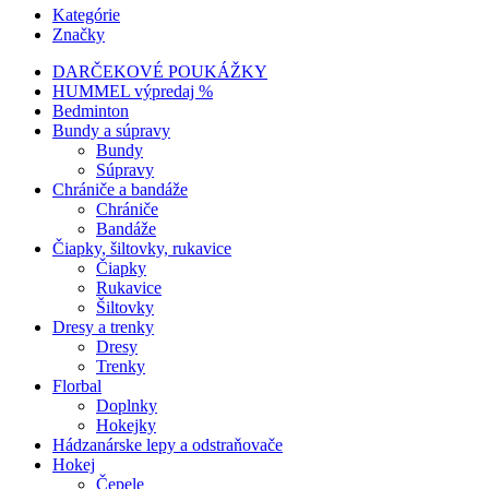
Kategórie
Značky
DARČEKOVÉ POUKÁŽKY
HUMMEL výpredaj %
Bedminton
Bundy a súpravy
Bundy
Súpravy
Chrániče a bandáže
Chrániče
Bandáže
Čiapky, šiltovky, rukavice
Čiapky
Rukavice
Šiltovky
Dresy a trenky
Dresy
Trenky
Florbal
Doplnky
Hokejky
Hádzanárske lepy a odstraňovače
Hokej
Čepele