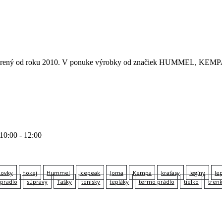
 otvorený od roku 2010. V ponuke výrobky od značiek HUMMEL
 10:00 - 12:00
lovky
hokej
Hummel
Icepeak
Joma
Kempa
kraťasy
legíny
le
pradlo
súpravy
Tašky
tenisky
tepláky
termo prádlo
tielko
tren