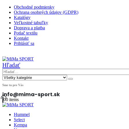
Obchodné podmienky
Ochrana osobných údajov (GDPR)
Katalógy
Veľkostné tabuľky
Doprava a platba
Potlač textilu
Kontakt
Prihlásiť sa
|
Hľadať
Sme tu pre Vás
info@mima-sport.sk
0
0 items
Hummel
Select
Kempa