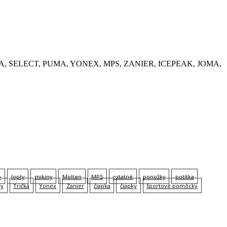
, KEMPA, SELECT, PUMA, YONEX, MPS, ZANIER, ICEPEAK, JOMA,
p
lopty
mikiny
Molten
MPS
ostatné
ponožky
potítka
ky
Tričká
Yonex
Zanier
čiapka
čiapky
športové pomôcky