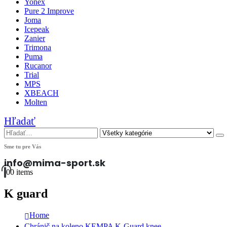
Yonex
Pure 2 Improve
Joma
Icepeak
Zanier
Trimona
Puma
Rucanor
Trial
MPS
XBEACH
Molten
Hľadať
Sme tu pre Vás
info@mima-sport.sk
0
0 items
K guard
Home
Chránič na koleno KEMPA K-Guard knee