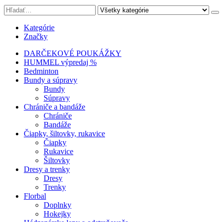
Kategórie
Značky
DARČEKOVÉ POUKÁŽKY
HUMMEL výpredaj %
Bedminton
Bundy a súpravy
Bundy
Súpravy
Chrániče a bandáže
Chrániče
Bandáže
Čiapky, šiltovky, rukavice
Čiapky
Rukavice
Šiltovky
Dresy a trenky
Dresy
Trenky
Florbal
Doplnky
Hokejky