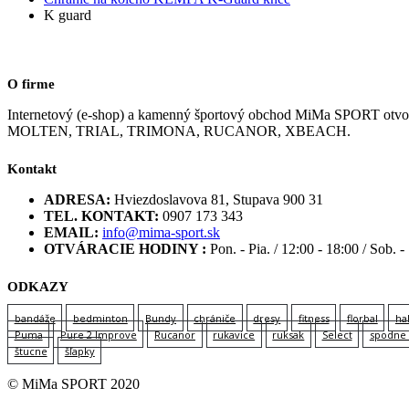
K guard
O firme
Internetový (e-shop) a kamenný športový obchod MiMa SPORT
MOLTEN, TRIAL, TRIMONA, RUCANOR, XBEACH.
Kontakt
ADRESA:
Hviezdoslavova 81, Stupava 900 31
TEL. KONTAKT:
0907 173 343
EMAIL:
info@mima-sport.sk
OTVÁRACIE HODINY :
Pon. - Pia. / 12:00 - 18:00 / Sob. -
ODKAZY
bandáže
bedminton
Bundy
chrániče
dresy
fitness
florbal
ha
Puma
Pure 2 Improve
Rucanor
rukavice
ruksak
Select
spodne 
štucne
šľapky
© MiMa SPORT 2020