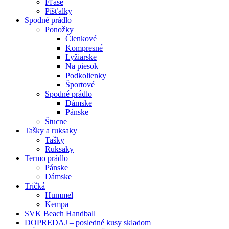
Fľaše
Píšťalky
Spodné prádlo
Ponožky
Členkové
Kompresné
Lyžiarske
Na piesok
Podkolienky
Športové
Spodné prádlo
Dámske
Pánske
Štucne
Tašky a ruksaky
Tašky
Ruksaky
Termo prádlo
Pánske
Dámske
Tričká
Hummel
Kempa
SVK Beach Handball
DOPREDAJ – posledné kusy skladom