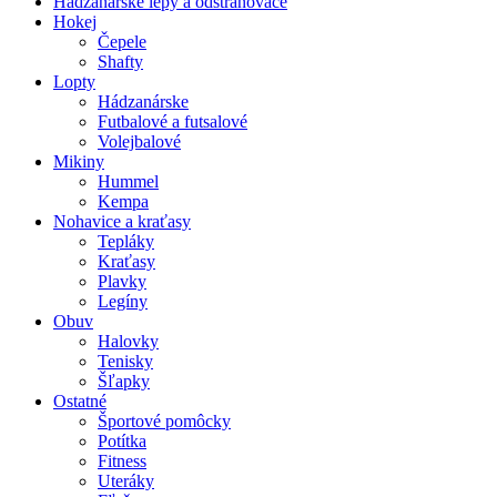
Hádzanárske lepy a odstraňovače
Hokej
Čepele
Shafty
Lopty
Hádzanárske
Futbalové a futsalové
Volejbalové
Mikiny
Hummel
Kempa
Nohavice a kraťasy
Tepláky
Kraťasy
Plavky
Legíny
Obuv
Halovky
Tenisky
Šľapky
Ostatné
Športové pomôcky
Potítka
Fitness
Uteráky