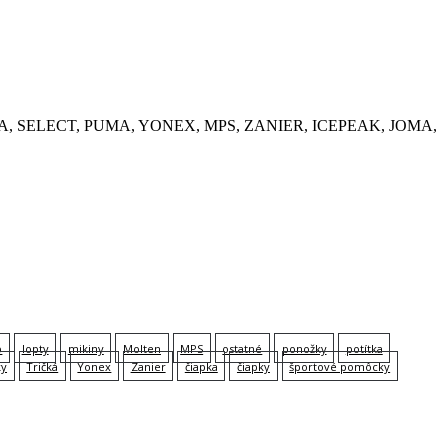
, KEMPA, SELECT, PUMA, YONEX, MPS, ZANIER, ICEPEAK, JOMA,
p
lopty
mikiny
Molten
MPS
ostatné
ponožky
potítka
ky
Tričká
Yonex
Zanier
čiapka
čiapky
športové pomôcky