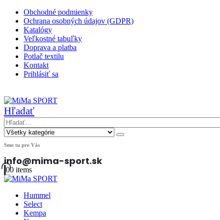
Obchodné podmienky
Ochrana osobných údajov (GDPR)
Katalógy
Veľkostné tabuľky
Doprava a platba
Potlač textilu
Kontakt
Prihlásiť sa
|
Hľadať
Sme tu pre Vás
info@mima-sport.sk
0
0 items
Hummel
Select
Kempa