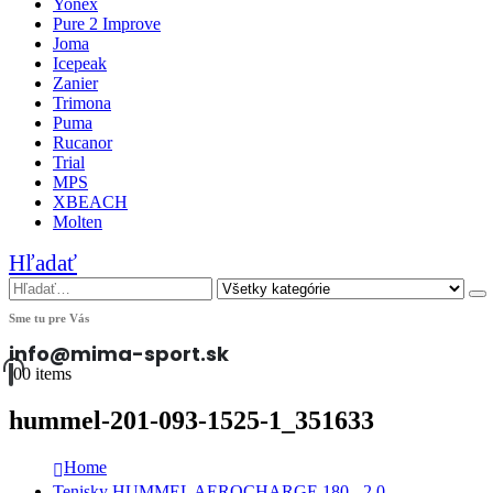
Yonex
Pure 2 Improve
Joma
Icepeak
Zanier
Trimona
Puma
Rucanor
Trial
MPS
XBEACH
Molten
Hľadať
Sme tu pre Vás
info@mima-sport.sk
0
0 items
hummel-201-093-1525-1_351633
Home
Tenisky HUMMEL AEROCHARGE 180 - 2.0