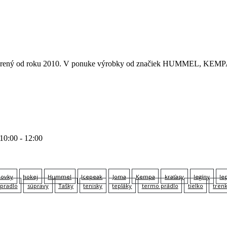
 otvorený od roku 2010. V ponuke výrobky od značiek HUMMEL
 10:00 - 12:00
lovky
hokej
Hummel
Icepeak
Joma
Kempa
kraťasy
legíny
le
pradlo
súpravy
Tašky
tenisky
tepláky
termo prádlo
tielko
tren