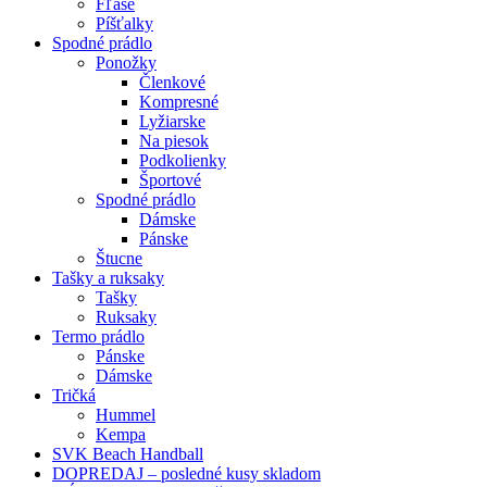
Fľaše
Píšťalky
Spodné prádlo
Ponožky
Členkové
Kompresné
Lyžiarske
Na piesok
Podkolienky
Športové
Spodné prádlo
Dámske
Pánske
Štucne
Tašky a ruksaky
Tašky
Ruksaky
Termo prádlo
Pánske
Dámske
Tričká
Hummel
Kempa
SVK Beach Handball
DOPREDAJ – posledné kusy skladom