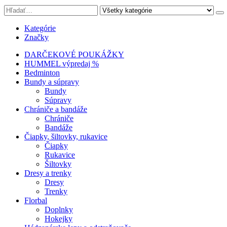
Kategórie
Značky
DARČEKOVÉ POUKÁŽKY
HUMMEL výpredaj %
Bedminton
Bundy a súpravy
Bundy
Súpravy
Chrániče a bandáže
Chrániče
Bandáže
Čiapky, šiltovky, rukavice
Čiapky
Rukavice
Šiltovky
Dresy a trenky
Dresy
Trenky
Florbal
Doplnky
Hokejky