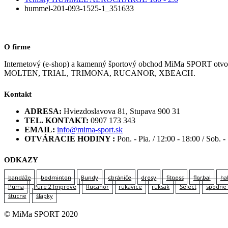
hummel-201-093-1525-1_351633
O firme
Internetový (e-shop) a kamenný športový obchod MiMa SPORT
MOLTEN, TRIAL, TRIMONA, RUCANOR, XBEACH.
Kontakt
ADRESA:
Hviezdoslavova 81, Stupava 900 31
TEL. KONTAKT:
0907 173 343
EMAIL:
info@mima-sport.sk
OTVÁRACIE HODINY :
Pon. - Pia. / 12:00 - 18:00 / Sob. -
ODKAZY
bandáže
bedminton
Bundy
chrániče
dresy
fitness
florbal
ha
Puma
Pure 2 Improve
Rucanor
rukavice
ruksak
Select
spodne 
štucne
šľapky
© MiMa SPORT 2020