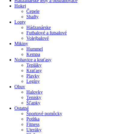
Hádzanárske lepy a odstraňovače
Hokej
Čepele
Shafty
Lopty
Hádzanárske
Futbalové a futsalové
Volejbalové
Mikiny
Hummel
Kempa
Nohavice a kraťasy
Tepláky
Kraťasy
Plavky
Legíny
Obuv
Halovky
Tenisky
Šľapky
Ostatné
Športové pomôcky
Potítka
Fitness
Uteráky