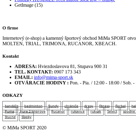
GetImage (15)
O firme
Internetový (e-shop) a kamenný športový obchod MiMa SPORT
MOLTEN, TRIAL, TRIMONA, RUCANOR, XBEACH.
Kontakt
ADRESA:
Hviezdoslavova 81, Stupava 900 31
TEL. KONTAKT:
0907 173 343
EMAIL:
info@mima-sport.sk
OTVÁRACIE HODINY :
Pon. - Pia. / 12:00 - 18:00 / Sob. -
ODKAZY
bandáže
bedminton
Bundy
chrániče
dresy
fitness
florbal
ha
Puma
Pure 2 Improve
Rucanor
rukavice
ruksak
Select
spodne 
štucne
šľapky
© MiMa SPORT 2020