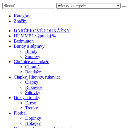
Kategórie
Značky
DARČEKOVÉ POUKÁŽKY
HUMMEL výpredaj %
Bedminton
Bundy a súpravy
Bundy
Súpravy
Chrániče a bandáže
Chrániče
Bandáže
Čiapky, šiltovky, rukavice
Čiapky
Rukavice
Šiltovky
Dresy a trenky
Dresy
Trenky
Florbal
Doplnky
Hokejky