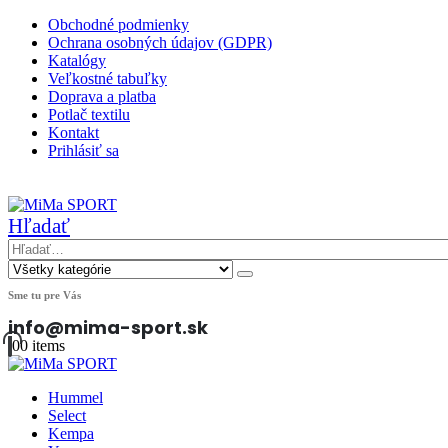
Obchodné podmienky
Ochrana osobných údajov (GDPR)
Katalógy
Veľkostné tabuľky
Doprava a platba
Potlač textilu
Kontakt
Prihlásiť sa
|
Hľadať
Sme tu pre Vás
info@mima-sport.sk
0
0 items
Hummel
Select
Kempa