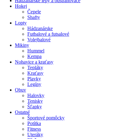
Hádzanárske lepy a odstraňovače
Hokej
Čepele
Shafty
Lopty
Hádzanárske
Futbalové a futsalové
Volejbalové
Mikiny
Hummel
Kempa
Nohavice a kraťasy
Tepláky
Kraťasy
Plavky
Legíny
Obuv
Halovky
Tenisky
Šľapky
Ostatné
Športové pomôcky
Potítka
Fitness
Uteráky