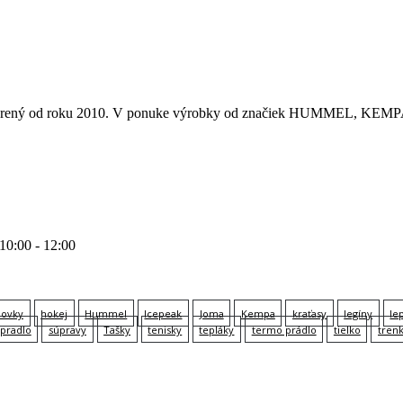
 otvorený od roku 2010. V ponuke výrobky od značiek HUMMEL
 10:00 - 12:00
lovky
hokej
Hummel
Icepeak
Joma
Kempa
kraťasy
legíny
le
pradlo
súpravy
Tašky
tenisky
tepláky
termo prádlo
tielko
tren