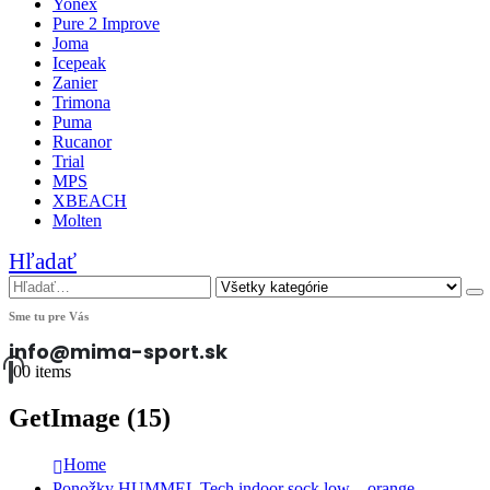
Yonex
Pure 2 Improve
Joma
Icepeak
Zanier
Trimona
Puma
Rucanor
Trial
MPS
XBEACH
Molten
Hľadať
Sme tu pre Vás
info@mima-sport.sk
0
0 items
GetImage (15)
Home
Ponožky HUMMEL Tech indoor sock low – orange