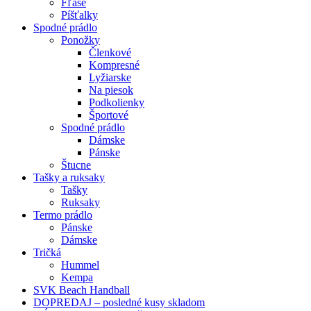
Fľaše
Píšťalky
Spodné prádlo
Ponožky
Členkové
Kompresné
Lyžiarske
Na piesok
Podkolienky
Športové
Spodné prádlo
Dámske
Pánske
Štucne
Tašky a ruksaky
Tašky
Ruksaky
Termo prádlo
Pánske
Dámske
Tričká
Hummel
Kempa
SVK Beach Handball
DOPREDAJ – posledné kusy skladom