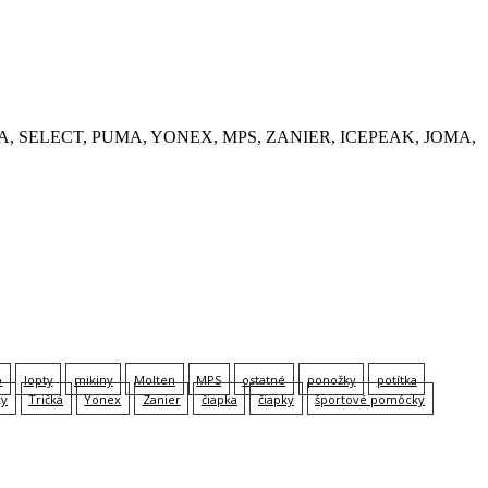
, KEMPA, SELECT, PUMA, YONEX, MPS, ZANIER, ICEPEAK, JOMA,
p
lopty
mikiny
Molten
MPS
ostatné
ponožky
potítka
ky
Tričká
Yonex
Zanier
čiapka
čiapky
športové pomôcky