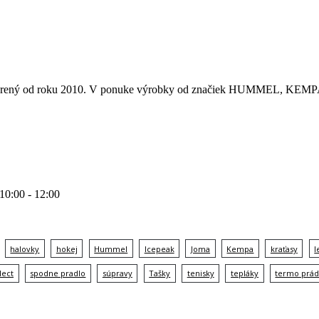
 otvorený od roku 2010. V ponuke výrobky od značiek HUMMEL
 10:00 - 12:00
halovky
hokej
Hummel
Icepeak
Joma
Kempa
kraťasy
l
lect
spodne pradlo
súpravy
Tašky
tenisky
tepláky
termo prád