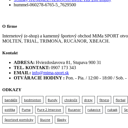
hummel-060278-6765-5_7629500
O firme
Internetový (e-shop) a kamenný športový obchod MiMa SPORT
MOLTEN, TRIAL, TRIMONA, RUCANOR, XBEACH.
Kontakt
ADRESA:
Hviezdoslavova 81, Stupava 900 31
TEL. KONTAKT:
0907 173 343
EMAIL:
info@mima-sport.sk
OTVÁRACIE HODINY :
Pon. - Pia. / 12:00 - 18:00 / Sob. -
ODKAZY
bandáže
bedminton
Bundy
chrániče
dresy
fitness
florbal
potítka
Puma
Pure 2 Improve
Rucanor
rukavice
ruksak
Se
športové pomôcky
štucne
šľapky