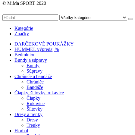
© MiMa SPORT 2020
Kategórie
Značky
DARČEKOVÉ POUKÁŽKY
HUMMEL výpredaj %
Bedminton
Bundy a súpravy
Bundy
Súpravy
Chrániče a bandáže
Chrániče
Bandáže
Čiapky, šiltovky, rukavice
Čiapky
Rukavice
Šiltovky
Dresy a trenky
Dresy
Trenky
Florbal