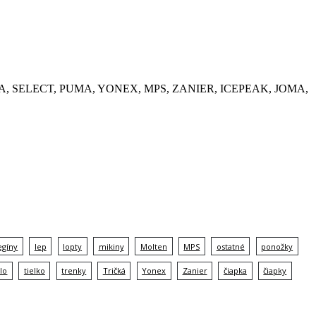
, KEMPA, SELECT, PUMA, YONEX, MPS, ZANIER, ICEPEAK, JOMA,
egíny
lep
lopty
mikiny
Molten
MPS
ostatné
ponožky
lo
tielko
trenky
Tričká
Yonex
Zanier
čiapka
čiapky