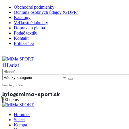
Obchodné podmienky
Ochrana osobných údajov (GDPR)
Katalógy
Veľkostné tabuľky
Doprava a platba
Potlač textilu
Kontakt
Prihlásiť sa
|
Hľadať
Sme tu pre Vás
info@mima-sport.sk
0
0 items
Hummel
Select
Kempa