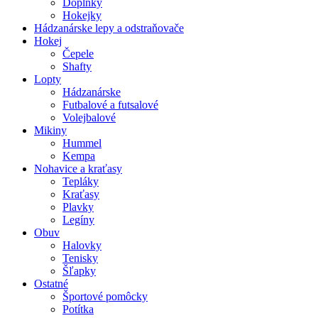
Doplnky
Hokejky
Hádzanárske lepy a odstraňovače
Hokej
Čepele
Shafty
Lopty
Hádzanárske
Futbalové a futsalové
Volejbalové
Mikiny
Hummel
Kempa
Nohavice a kraťasy
Tepláky
Kraťasy
Plavky
Legíny
Obuv
Halovky
Tenisky
Šľapky
Ostatné
Športové pomôcky
Potítka