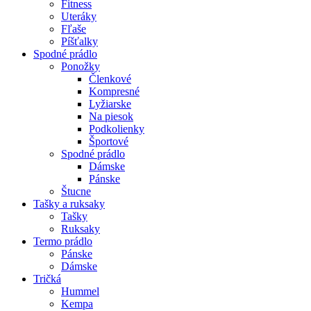
Fitness
Uteráky
Fľaše
Píšťalky
Spodné prádlo
Ponožky
Členkové
Kompresné
Lyžiarske
Na piesok
Podkolienky
Športové
Spodné prádlo
Dámske
Pánske
Štucne
Tašky a ruksaky
Tašky
Ruksaky
Termo prádlo
Pánske
Dámske
Tričká
Hummel
Kempa