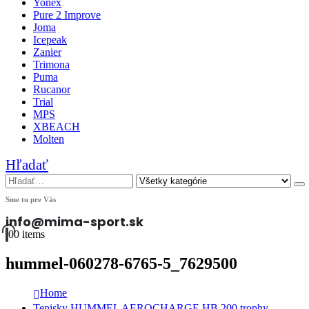
Yonex
Pure 2 Improve
Joma
Icepeak
Zanier
Trimona
Puma
Rucanor
Trial
MPS
XBEACH
Molten
Hľadať
Sme tu pre Vás
info@mima-sport.sk
0
0 items
hummel-060278-6765-5_7629500
Home
Tenisky HUMMEL AEROCHARGE HB 200 trophy