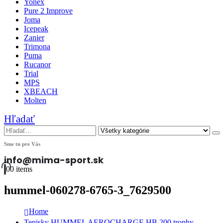
Yonex
Pure 2 Improve
Joma
Icepeak
Zanier
Trimona
Puma
Rucanor
Trial
MPS
XBEACH
Molten
Hľadať
Sme tu pre Vás
info@mima-sport.sk
0
0 items
hummel-060278-6765-3_7629500
Home
Tenisky HUMMEL AEROCHARGE HB 200 trophy