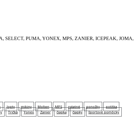
, KEMPA, SELECT, PUMA, YONEX, MPS, ZANIER, ICEPEAK, JOMA,
p
lopty
mikiny
Molten
MPS
ostatné
ponožky
potítka
ky
Tričká
Yonex
Zanier
čiapka
čiapky
športové pomôcky