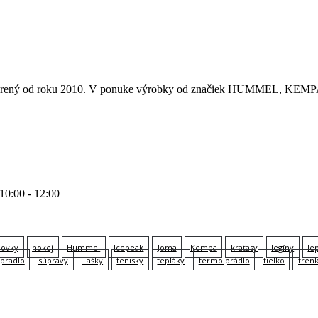
 otvorený od roku 2010. V ponuke výrobky od značiek HUMMEL
 10:00 - 12:00
lovky
hokej
Hummel
Icepeak
Joma
Kempa
kraťasy
legíny
le
pradlo
súpravy
Tašky
tenisky
tepláky
termo prádlo
tielko
tren