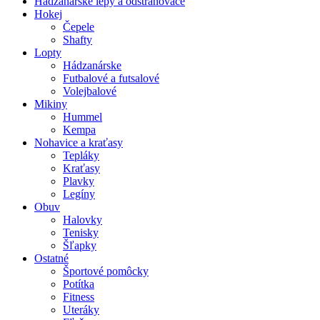
Hádzanárske lepy a odstraňovače
Hokej
Čepele
Shafty
Lopty
Hádzanárske
Futbalové a futsalové
Volejbalové
Mikiny
Hummel
Kempa
Nohavice a kraťasy
Tepláky
Kraťasy
Plavky
Legíny
Obuv
Halovky
Tenisky
Šľapky
Ostatné
Športové pomôcky
Potítka
Fitness
Uteráky