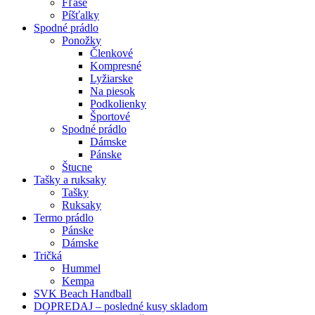
Fľaše
Píšťalky
Spodné prádlo
Ponožky
Členkové
Kompresné
Lyžiarske
Na piesok
Podkolienky
Športové
Spodné prádlo
Dámske
Pánske
Štucne
Tašky a ruksaky
Tašky
Ruksaky
Termo prádlo
Pánske
Dámske
Tričká
Hummel
Kempa
SVK Beach Handball
DOPREDAJ – posledné kusy skladom