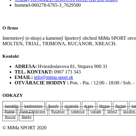
hummel-060278-6765-3_7629500
O firme
Internetový (e-shop) a kamenný športový obchod MiMa SPORT
MOLTEN, TRIAL, TRIMONA, RUCANOR, XBEACH.
Kontakt
ADRESA:
Hviezdoslavova 81, Stupava 900 31
TEL. KONTAKT:
0907 173 343
EMAIL:
info@mima-sport.sk
OTVÁRACIE HODINY :
Pon. - Pia. / 12:00 - 18:00 / Sob. -
ODKAZY
bandáže
bedminton
Bundy
chrániče
dresy
fitness
florbal
ha
Puma
Pure 2 Improve
Rucanor
rukavice
ruksak
Select
spodne 
štucne
šľapky
© MiMa SPORT 2020