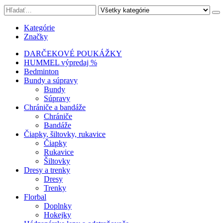
Kategórie
Značky
DARČEKOVÉ POUKÁŽKY
HUMMEL výpredaj %
Bedminton
Bundy a súpravy
Bundy
Súpravy
Chrániče a bandáže
Chrániče
Bandáže
Čiapky, šiltovky, rukavice
Čiapky
Rukavice
Šiltovky
Dresy a trenky
Dresy
Trenky
Florbal
Doplnky
Hokejky