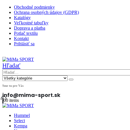
Obchodné podmienky
Ochrana osobných údajov (GDPR)
Katalógy
Veľkostné tabuľky
Doprava a platba
Potlač textilu
Kontakt
Prihlásiť sa
|
Hľadať
Sme tu pre Vás
info@mima-sport.sk
0
0 items
Hummel
Select
Kempa