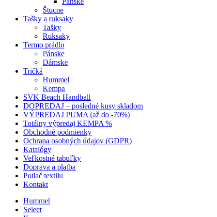
Pánske
Štucne
Tašky a ruksaky
Tašky
Ruksaky
Termo prádlo
Pánske
Dámske
Tričká
Hummel
Kempa
SVK Beach Handball
DOPREDAJ – posledné kusy skladom
VÝPREDAJ PUMA (až do -70%)
Totálny výpredaj KEMPA %
Obchodné podmienky
Ochrana osobných údajov (GDPR)
Katalógy
Veľkostné tabuľky
Doprava a platba
Potlač textilu
Kontakt
Hummel
Select