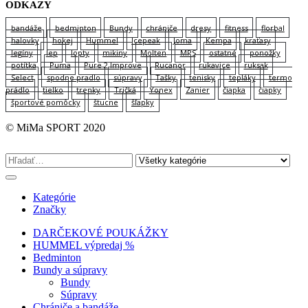
ODKAZY
bandáže
bedminton
Bundy
chrániče
dresy
fitness
florbal
halovky
hokej
Hummel
Icepeak
Joma
Kempa
kraťasy
legíny
lep
lopty
mikiny
Molten
MPS
ostatné
ponožky
potítka
Puma
Pure 2 Improve
Rucanor
rukavice
ruksak
Select
spodne pradlo
súpravy
Tašky
tenisky
tepláky
termo
prádlo
tielko
trenky
Tričká
Yonex
Zanier
čiapka
čiapky
športové pomôcky
štucne
šľapky
© MiMa SPORT 2020
Kategórie
Značky
DARČEKOVÉ POUKÁŽKY
HUMMEL výpredaj %
Bedminton
Bundy a súpravy
Bundy
Súpravy
Chrániče a bandáže