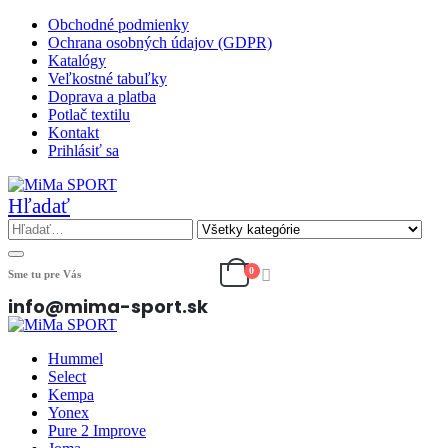
Obchodné podmienky
Ochrana osobných údajov (GDPR)
Katalógy
Veľkostné tabuľky
Doprava a platba
Potlač textilu
Kontakt
Prihlásiť sa
Hľadať
0
Sme tu pre Vás
info@mima-sport.sk
Hummel
Select
Kempa
Yonex
Pure 2 Improve