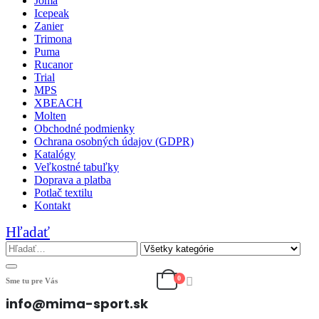
Joma
Icepeak
Zanier
Trimona
Puma
Rucanor
Trial
MPS
XBEACH
Molten
Obchodné podmienky
Ochrana osobných údajov (GDPR)
Katalógy
Veľkostné tabuľky
Doprava a platba
Potlač textilu
Kontakt
Hľadať
0
Sme tu pre Vás
info@mima-sport.sk