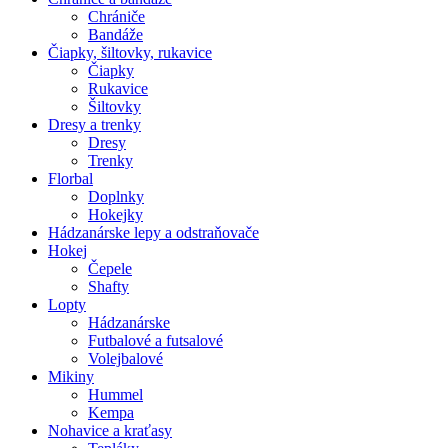
Chrániče
Bandáže
Čiapky, šiltovky, rukavice
Čiapky
Rukavice
Šiltovky
Dresy a trenky
Dresy
Trenky
Florbal
Doplnky
Hokejky
Hádzanárske lepy a odstraňovače
Hokej
Čepele
Shafty
Lopty
Hádzanárske
Futbalové a futsalové
Volejbalové
Mikiny
Hummel
Kempa
Nohavice a kraťasy