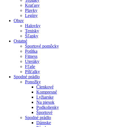
Tepláky
Kraťasy
Plavky
Legíny
Obuv
Halovky
Tenisky
Šľapky
Ostatné
Športové pomôcky
Potítka
Fitness
Uteráky
Fľaše
Píšťalky
Spodné prádlo
Ponožky
Členkové
Kompresné
Lyžiarske
Na piesok
Podkolienky
Športové
Spodné prádlo
Dámske