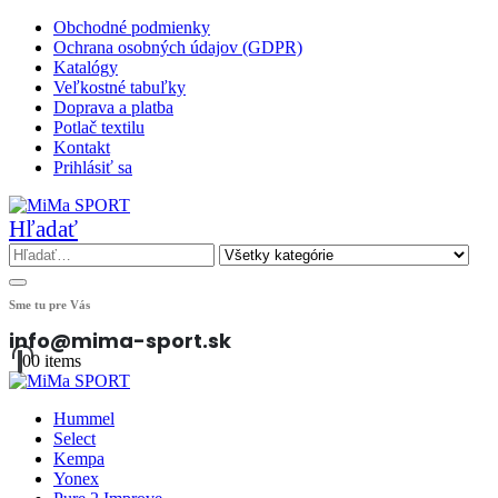
Obchodné podmienky
Ochrana osobných údajov (GDPR)
Katalógy
Veľkostné tabuľky
Doprava a platba
Potlač textilu
Kontakt
Prihlásiť sa
Hľadať
Sme tu pre Vás
info@mima-sport.sk
0
0 items
Hummel
Select
Kempa
Yonex