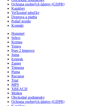
Ochrana osobných údajov (GDPR)
Katalógy
Veľkostné tabuľky
Doprava a platba
Potlač textilu
Kontakt
Hummel
Select
Kempa
Yonex
Pure 2 Improve
Joma
Icepeak
Zanier
Trimona
Puma
Rucanor
Trial
MPS
XBEACH
Molten
Obchodné podmienky
Ochrana osobných údajov (GDPR)
Katalógy