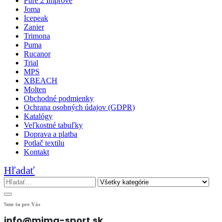
Pure 2 Improve
Joma
Icepeak
Zanier
Trimona
Puma
Rucanor
Trial
MPS
XBEACH
Molten
Obchodné podmienky
Ochrana osobných údajov (GDPR)
Katalógy
Veľkostné tabuľky
Doprava a platba
Potlač textilu
Kontakt
Hľadať
Sme tu pre Vás
info@mima-sport.sk