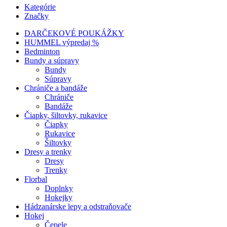
Kategórie
Značky
DARČEKOVÉ POUKÁŽKY
HUMMEL výpredaj %
Bedminton
Bundy a súpravy
Bundy
Súpravy
Chrániče a bandáže
Chrániče
Bandáže
Čiapky, šiltovky, rukavice
Čiapky
Rukavice
Šiltovky
Dresy a trenky
Dresy
Trenky
Florbal
Doplnky
Hokejky
Hádzanárske lepy a odstraňovače
Hokej
Čepele