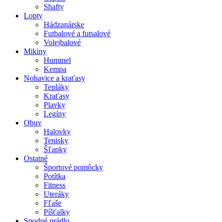
Shafty
Lopty
Hádzanárske
Futbalové a futsalové
Volejbalové
Mikiny
Hummel
Kempa
Nohavice a kraťasy
Tepláky
Kraťasy
Plavky
Legíny
Obuv
Halovky
Tenisky
Šľapky
Ostatné
Športové pomôcky
Potítka
Fitness
Uteráky
Fľaše
Píšťalky
Spodné prádlo