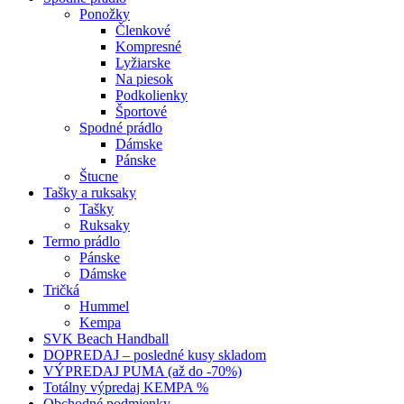
Ponožky
Členkové
Kompresné
Lyžiarske
Na piesok
Podkolienky
Športové
Spodné prádlo
Dámske
Pánske
Štucne
Tašky a ruksaky
Tašky
Ruksaky
Termo prádlo
Pánske
Dámske
Tričká
Hummel
Kempa
SVK Beach Handball
DOPREDAJ – posledné kusy skladom
VÝPREDAJ PUMA (až do -70%)
Totálny výpredaj KEMPA %
Obchodné podmienky