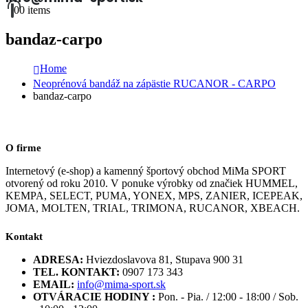
0
0 items
bandaz-carpo
Home
Neoprénová bandáž na zápästie RUCANOR - CARPO
bandaz-carpo
O firme
Internetový (e-shop) a kamenný športový obchod MiMa SPORT
otvorený od roku 2010. V ponuke výrobky od značiek HUMMEL,
KEMPA, SELECT, PUMA, YONEX, MPS, ZANIER, ICEPEAK,
JOMA, MOLTEN, TRIAL, TRIMONA, RUCANOR, XBEACH.
Kontakt
ADRESA:
Hviezdoslavova 81, Stupava 900 31
TEL. KONTAKT:
0907 173 343
EMAIL:
info@mima-sport.sk
OTVÁRACIE HODINY :
Pon. - Pia. / 12:00 - 18:00 / Sob.