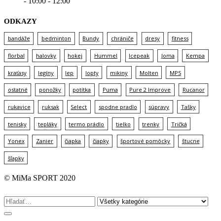
- 10:00 - 12:00
ODKAZY
bandáže
bedminton
Bundy
chrániče
dresy
fitness
florbal
halovky
hokej
Hummel
Icepeak
Joma
Kempa
kraťasy
legíny
lep
lopty
mikiny
Molten
MPS
ostatné
ponožky
potítka
Puma
Pure 2 Improve
Rucanor
rukavice
ruksak
Select
spodne pradlo
súpravy
Tašky
tenisky
tepláky
termo prádlo
tielko
trenky
Tričká
Yonex
Zanier
čiapka
čiapky
športové pomôcky
štucne
šľapky
© MiMa SPORT 2020