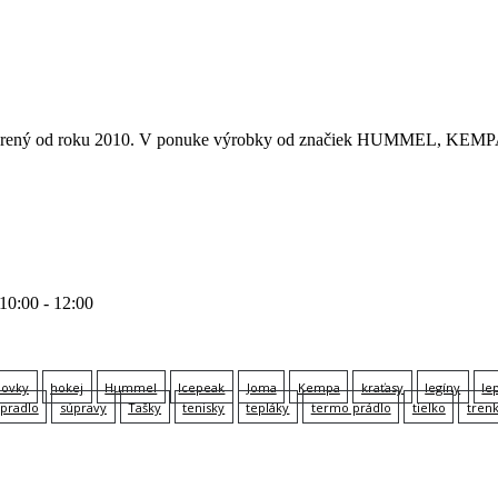
 otvorený od roku 2010. V ponuke výrobky od značiek HUMMEL
 10:00 - 12:00
lovky
hokej
Hummel
Icepeak
Joma
Kempa
kraťasy
legíny
le
pradlo
súpravy
Tašky
tenisky
tepláky
termo prádlo
tielko
tren