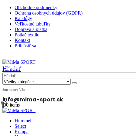
Obchodné podmienky
Ochrana osobných údajov (GDPR)
Katalógy
Veľkostné tabuľky
Doprava a platba
Potlač textilu
Kontakt
Prihlásiť sa
|
Hľadať
Sme tu pre Vás
info@mima-sport.sk
0
0 items
Hummel
Select
Kempa