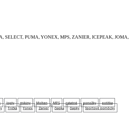
, KEMPA, SELECT, PUMA, YONEX, MPS, ZANIER, ICEPEAK, JOMA,
p
lopty
mikiny
Molten
MPS
ostatné
ponožky
potítka
ky
Tričká
Yonex
Zanier
čiapka
čiapky
športové pomôcky