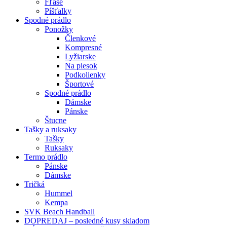
Fľaše
Píšťalky
Spodné prádlo
Ponožky
Členkové
Kompresné
Lyžiarske
Na piesok
Podkolienky
Športové
Spodné prádlo
Dámske
Pánske
Štucne
Tašky a ruksaky
Tašky
Ruksaky
Termo prádlo
Pánske
Dámske
Tričká
Hummel
Kempa
SVK Beach Handball
DOPREDAJ – posledné kusy skladom