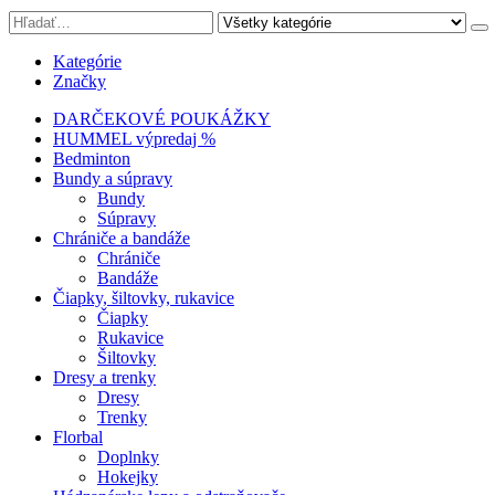
Kategórie
Značky
DARČEKOVÉ POUKÁŽKY
HUMMEL výpredaj %
Bedminton
Bundy a súpravy
Bundy
Súpravy
Chrániče a bandáže
Chrániče
Bandáže
Čiapky, šiltovky, rukavice
Čiapky
Rukavice
Šiltovky
Dresy a trenky
Dresy
Trenky
Florbal
Doplnky
Hokejky