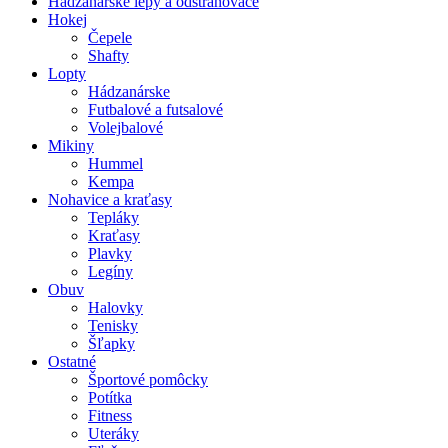
Hádzanárske lepy a odstraňovače
Hokej
Čepele
Shafty
Lopty
Hádzanárske
Futbalové a futsalové
Volejbalové
Mikiny
Hummel
Kempa
Nohavice a kraťasy
Tepláky
Kraťasy
Plavky
Legíny
Obuv
Halovky
Tenisky
Šľapky
Ostatné
Športové pomôcky
Potítka
Fitness
Uteráky