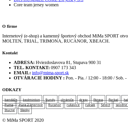
Core team jersey women
O firme
Internetový (e-shop) a kamenný športový obchod MiMa SPORT
MOLTEN, TRIAL, TRIMONA, RUCANOR, XBEACH.
Kontakt
ADRESA:
Hviezdoslavova 81, Stupava 900 31
TEL. KONTAKT:
0907 173 343
EMAIL:
info@mima-sport.sk
OTVÁRACIE HODINY :
Pon. - Pia. / 12:00 - 18:00 / Sob. -
ODKAZY
bandáže
bedminton
Bundy
chrániče
dresy
fitness
florbal
ha
Puma
Pure 2 Improve
Rucanor
rukavice
ruksak
Select
spodne 
štucne
šľapky
© MiMa SPORT 2020