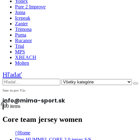
Yonex
Pure 2 Improve
Joma
Icepeak
Zanier
Trimona
Puma
Rucanor
Trial
MPS
XBEACH
Molten
Hľadať
Sme tu pre Vás
info@mima-sport.sk
0
0 items
Core team jersey women
Home
Dres HUMMEL CORE 2.0 jersey S/S