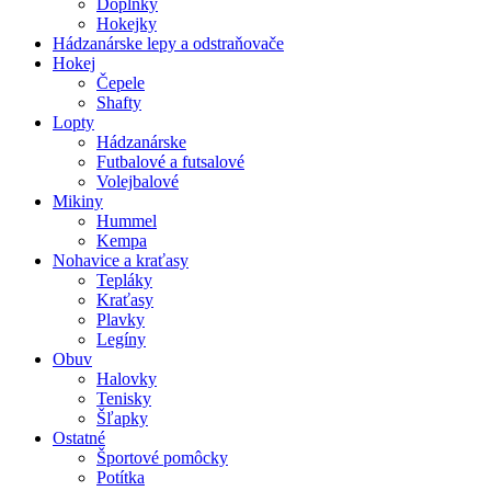
Doplnky
Hokejky
Hádzanárske lepy a odstraňovače
Hokej
Čepele
Shafty
Lopty
Hádzanárske
Futbalové a futsalové
Volejbalové
Mikiny
Hummel
Kempa
Nohavice a kraťasy
Tepláky
Kraťasy
Plavky
Legíny
Obuv
Halovky
Tenisky
Šľapky
Ostatné
Športové pomôcky
Potítka