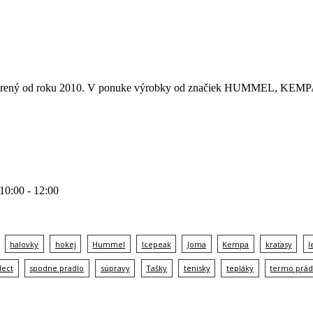
 otvorený od roku 2010. V ponuke výrobky od značiek HUMMEL
 10:00 - 12:00
halovky
hokej
Hummel
Icepeak
Joma
Kempa
kraťasy
l
lect
spodne pradlo
súpravy
Tašky
tenisky
tepláky
termo prád