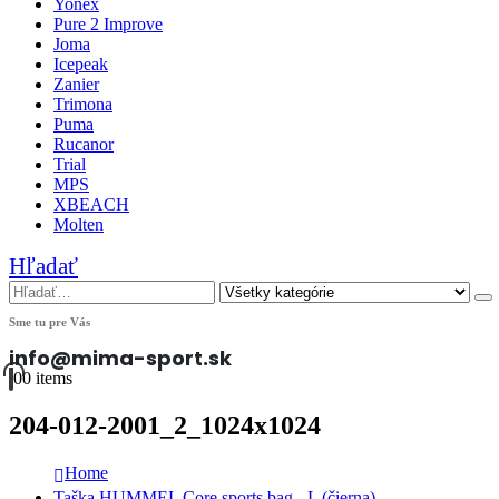
Yonex
Pure 2 Improve
Joma
Icepeak
Zanier
Trimona
Puma
Rucanor
Trial
MPS
XBEACH
Molten
Hľadať
Sme tu pre Vás
info@mima-sport.sk
0
0 items
204-012-2001_2_1024x1024
Home
Taška HUMMEL Core sports bag - L (čierna)