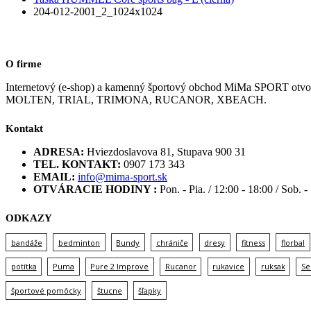
204-012-2001_2_1024x1024
O firme
Internetový (e-shop) a kamenný športový obchod MiMa SPORT
MOLTEN, TRIAL, TRIMONA, RUCANOR, XBEACH.
Kontakt
ADRESA:
Hviezdoslavova 81, Stupava 900 31
TEL. KONTAKT:
0907 173 343
EMAIL:
info@mima-sport.sk
OTVÁRACIE HODINY :
Pon. - Pia. / 12:00 - 18:00 / Sob. -
ODKAZY
bandáže
bedminton
Bundy
chrániče
dresy
fitness
florbal
potítka
Puma
Pure 2 Improve
Rucanor
rukavice
ruksak
Se
športové pomôcky
štucne
šľapky