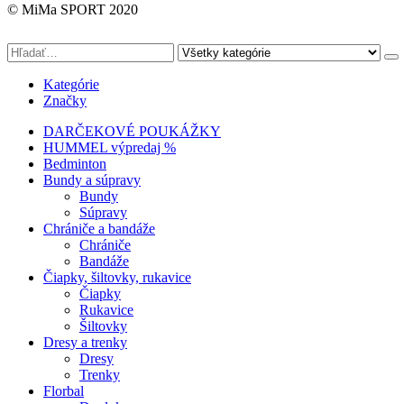
© MiMa SPORT 2020
Kategórie
Značky
DARČEKOVÉ POUKÁŽKY
HUMMEL výpredaj %
Bedminton
Bundy a súpravy
Bundy
Súpravy
Chrániče a bandáže
Chrániče
Bandáže
Čiapky, šiltovky, rukavice
Čiapky
Rukavice
Šiltovky
Dresy a trenky
Dresy
Trenky
Florbal