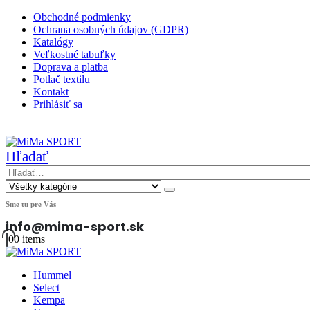
Obchodné podmienky
Ochrana osobných údajov (GDPR)
Katalógy
Veľkostné tabuľky
Doprava a platba
Potlač textilu
Kontakt
Prihlásiť sa
|
Hľadať
Sme tu pre Vás
info@mima-sport.sk
0
0 items
Hummel
Select
Kempa