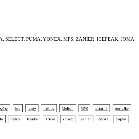
, KEMPA, SELECT, PUMA, YONEX, MPS, ZANIER, ICEPEAK, JOMA,
egíny
lep
lopty
mikiny
Molten
MPS
ostatné
ponožky
lo
tielko
trenky
Tričká
Yonex
Zanier
čiapka
čiapky