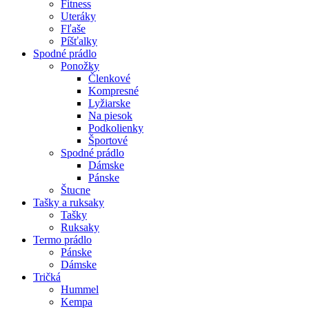
Fitness
Uteráky
Fľaše
Píšťalky
Spodné prádlo
Ponožky
Členkové
Kompresné
Lyžiarske
Na piesok
Podkolienky
Športové
Spodné prádlo
Dámske
Pánske
Štucne
Tašky a ruksaky
Tašky
Ruksaky
Termo prádlo
Pánske
Dámske
Tričká
Hummel
Kempa