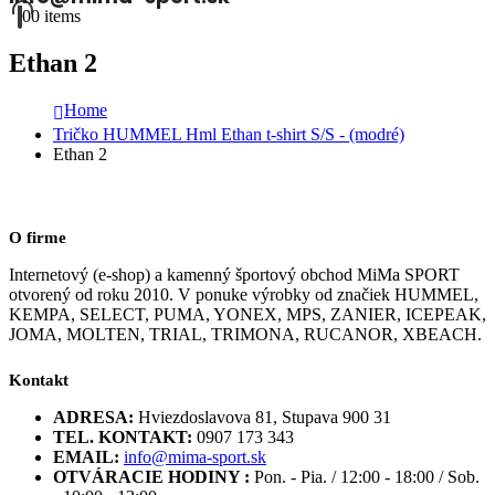
0
0 items
Ethan 2
Home
Tričko HUMMEL Hml Ethan t-shirt S/S - (modré)
Ethan 2
O firme
Internetový (e-shop) a kamenný športový obchod MiMa SPORT
otvorený od roku 2010. V ponuke výrobky od značiek HUMMEL,
KEMPA, SELECT, PUMA, YONEX, MPS, ZANIER, ICEPEAK,
JOMA, MOLTEN, TRIAL, TRIMONA, RUCANOR, XBEACH.
Kontakt
ADRESA:
Hviezdoslavova 81, Stupava 900 31
TEL. KONTAKT:
0907 173 343
EMAIL:
info@mima-sport.sk
OTVÁRACIE HODINY :
Pon. - Pia. / 12:00 - 18:00 / Sob.