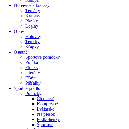
Kempa
Nohavice a kraťasy
Tepláky
Kraťasy
Plavky
Legíny
Obuv
Halovky
Tenisky
Šľapky
Ostatné
Športové pomôcky
Potítka
Fitness
Uteráky
Fľaše
Píšťalky
Spodné prádlo
Ponožky
Členkové
Kompresné
Lyžiarske
Na piesok
Podkolienky
Športové