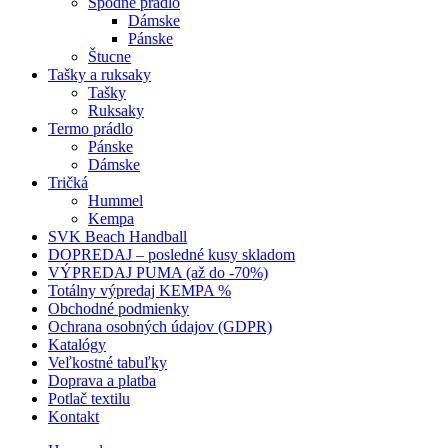
Spodné prádlo
Dámske
Pánske
Štucne
Tašky a ruksaky
Tašky
Ruksaky
Termo prádlo
Pánske
Dámske
Tričká
Hummel
Kempa
SVK Beach Handball
DOPREDAJ – posledné kusy skladom
VÝPREDAJ PUMA (až do -70%)
Totálny výpredaj KEMPA %
Obchodné podmienky
Ochrana osobných údajov (GDPR)
Katalógy
Veľkostné tabuľky
Doprava a platba
Potlač textilu
Kontakt