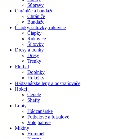
Súpravy
Chrániče a bandáže
Chrániče
Bandáže
Čiapky, šiltovky, rukavice
Čiapky
Rukavice
Šiltovky
Dresy a trenky
Dresy
Trenky
Florbal
Doplnky
Hokejky
Hádzanárske lepy a odstraňovače
Hokej
Čepele
Shafty
Lopty
Hádzanárske
Futbalové a futsalové
Volejbalové
Mikiny
Hummel