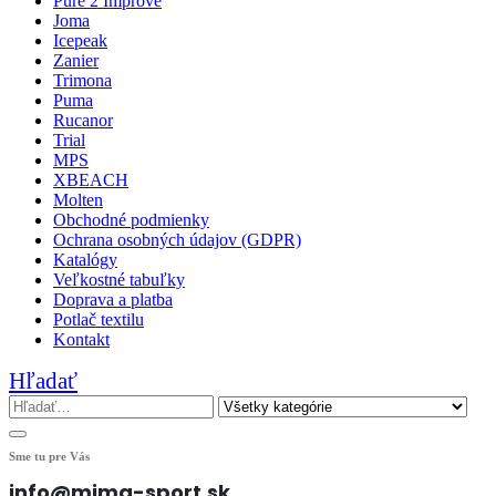
Pure 2 Improve
Joma
Icepeak
Zanier
Trimona
Puma
Rucanor
Trial
MPS
XBEACH
Molten
Obchodné podmienky
Ochrana osobných údajov (GDPR)
Katalógy
Veľkostné tabuľky
Doprava a platba
Potlač textilu
Kontakt
Hľadať
Sme tu pre Vás
info@mima-sport.sk