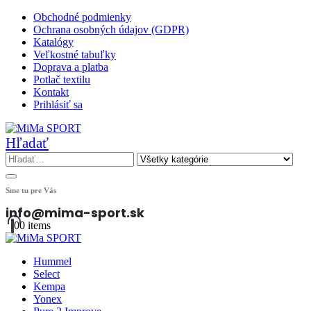
Obchodné podmienky
Ochrana osobných údajov (GDPR)
Katalógy
Veľkostné tabuľky
Doprava a platba
Potlač textilu
Kontakt
Prihlásiť sa
Hľadať
Sme tu pre Vás
info@mima-sport.sk
0
0 items
Hummel
Select
Kempa
Yonex