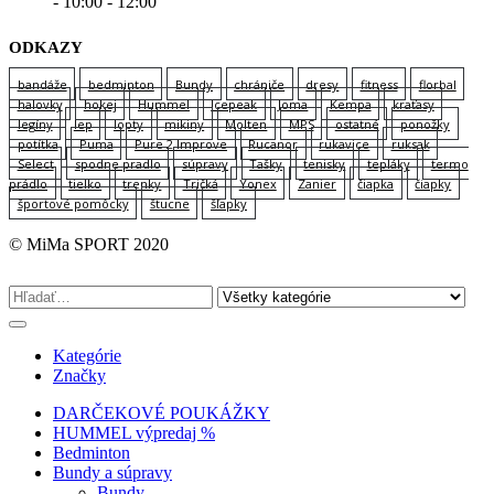
- 10:00 - 12:00
ODKAZY
bandáže
bedminton
Bundy
chrániče
dresy
fitness
florbal
halovky
hokej
Hummel
Icepeak
Joma
Kempa
kraťasy
legíny
lep
lopty
mikiny
Molten
MPS
ostatné
ponožky
potítka
Puma
Pure 2 Improve
Rucanor
rukavice
ruksak
Select
spodne pradlo
súpravy
Tašky
tenisky
tepláky
termo
prádlo
tielko
trenky
Tričká
Yonex
Zanier
čiapka
čiapky
športové pomôcky
štucne
šľapky
© MiMa SPORT 2020
Kategórie
Značky
DARČEKOVÉ POUKÁŽKY
HUMMEL výpredaj %
Bedminton
Bundy a súpravy
Bundy