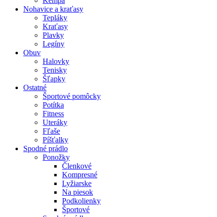
Kempa
Nohavice a kraťasy
Tepláky
Kraťasy
Plavky
Legíny
Obuv
Halovky
Tenisky
Šľapky
Ostatné
Športové pomôcky
Potítka
Fitness
Uteráky
Fľaše
Píšťalky
Spodné prádlo
Ponožky
Členkové
Kompresné
Lyžiarske
Na piesok
Podkolienky
Športové