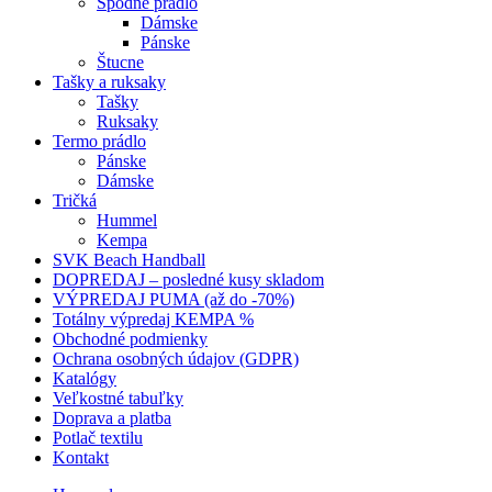
Spodné prádlo
Dámske
Pánske
Štucne
Tašky a ruksaky
Tašky
Ruksaky
Termo prádlo
Pánske
Dámske
Tričká
Hummel
Kempa
SVK Beach Handball
DOPREDAJ – posledné kusy skladom
VÝPREDAJ PUMA (až do -70%)
Totálny výpredaj KEMPA %
Obchodné podmienky
Ochrana osobných údajov (GDPR)
Katalógy
Veľkostné tabuľky
Doprava a platba
Potlač textilu
Kontakt