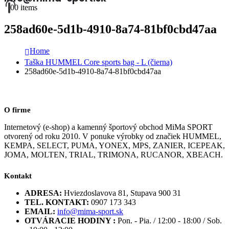
0
0 items
258ad60e-5d1b-4910-8a74-81bf0cbd47aa
Home
Taška HUMMEL Core sports bag - L (čierna)
258ad60e-5d1b-4910-8a74-81bf0cbd47aa
O firme
Internetový (e-shop) a kamenný športový obchod MiMa SPORT
otvorený od roku 2010. V ponuke výrobky od značiek HUMMEL,
KEMPA, SELECT, PUMA, YONEX, MPS, ZANIER, ICEPEAK,
JOMA, MOLTEN, TRIAL, TRIMONA, RUCANOR, XBEACH.
Kontakt
ADRESA:
Hviezdoslavova 81, Stupava 900 31
TEL. KONTAKT:
0907 173 343
EMAIL:
info@mima-sport.sk
OTVÁRACIE HODINY :
Pon. - Pia. / 12:00 - 18:00 / Sob.