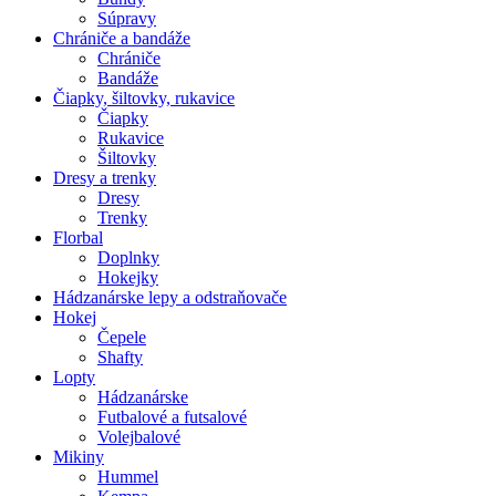
Súpravy
Chrániče a bandáže
Chrániče
Bandáže
Čiapky, šiltovky, rukavice
Čiapky
Rukavice
Šiltovky
Dresy a trenky
Dresy
Trenky
Florbal
Doplnky
Hokejky
Hádzanárske lepy a odstraňovače
Hokej
Čepele
Shafty
Lopty
Hádzanárske
Futbalové a futsalové
Volejbalové
Mikiny
Hummel