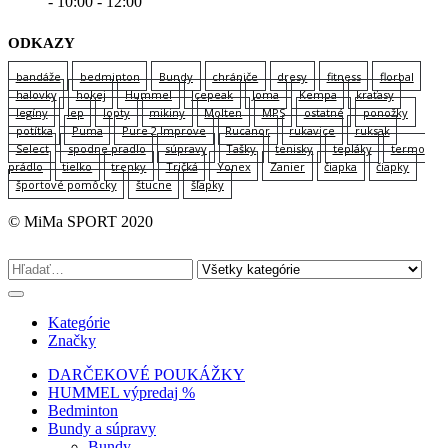
- 10:00 - 12:00
ODKAZY
bandáže
bedminton
Bundy
chrániče
dresy
fitness
florbal
halovky
hokej
Hummel
Icepeak
Joma
Kempa
kraťasy
legíny
lep
lopty
mikiny
Molten
MPS
ostatné
ponožky
potítka
Puma
Pure 2 Improve
Rucanor
rukavice
ruksak
Select
spodne pradlo
súpravy
Tašky
tenisky
tepláky
termo
prádlo
tielko
trenky
Tričká
Yonex
Zanier
čiapka
čiapky
športové pomôcky
štucne
šľapky
© MiMa SPORT 2020
Kategórie
Značky
DARČEKOVÉ POUKÁŽKY
HUMMEL výpredaj %
Bedminton
Bundy a súpravy
Bundy