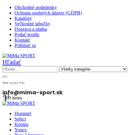
Obchodné podmienky
Ochrana osobných údajov (GDPR)
Katalógy
Veľkostné tabuľky
Doprava a platba
Potlač textilu
Kontakt
Prihlásiť sa
Hľadať
Sme tu pre Vás
info@mima-sport.sk
0
0 items
Hummel
Select
Kempa
Yonex