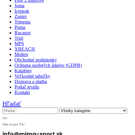
Pure 2 Improve
Joma
Icepeak
Zanier
Trimona
Puma
Rucanor
Trial
MPS
XBEACH
Molten
Obchodné podmienky
Ochrana osobných údajov (GDPR)
Katalógy
Veľkostné tabuľky
Doprava a platba
Potlač textilu
Kontakt
Hľadať
Sme tu pre Vás
info@mima-sport.sk