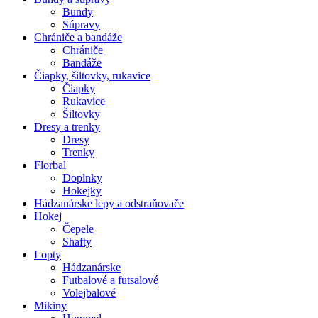
Bundy
Súpravy
Chrániče a bandáže
Chrániče
Bandáže
Čiapky, šiltovky, rukavice
Čiapky
Rukavice
Šiltovky
Dresy a trenky
Dresy
Trenky
Florbal
Doplnky
Hokejky
Hádzanárske lepy a odstraňovače
Hokej
Čepele
Shafty
Lopty
Hádzanárske
Futbalové a futsalové
Volejbalové
Mikiny