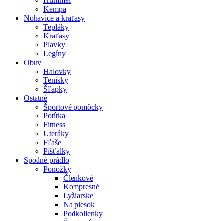
Hummel
Kempa
Nohavice a kraťasy
Tepláky
Kraťasy
Plavky
Legíny
Obuv
Halovky
Tenisky
Šľapky
Ostatné
Športové pomôcky
Potítka
Fitness
Uteráky
Fľaše
Píšťalky
Spodné prádlo
Ponožky
Členkové
Kompresné
Lyžiarske
Na piesok
Podkolienky