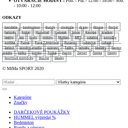
OTVÁRACIE HODINY :
Pon. - Pia. / 12:00 - 18:00 / Sob.
- 10:00 - 12:00
ODKAZY
bandáže
bedminton
Bundy
chrániče
dresy
fitness
florbal
halovky
hokej
Hummel
Icepeak
Joma
Kempa
kraťasy
legíny
lep
lopty
mikiny
Molten
MPS
ostatné
ponožky
potítka
Puma
Pure 2 Improve
Rucanor
rukavice
ruksak
Select
spodne pradlo
súpravy
Tašky
tenisky
tepláky
termo
prádlo
tielko
trenky
Tričká
Yonex
Zanier
čiapka
čiapky
športové pomôcky
štucne
šľapky
© MiMa SPORT 2020
Kategórie
Značky
DARČEKOVÉ POUKÁŽKY
HUMMEL výpredaj %
Bedminton
Bundy a súpravy