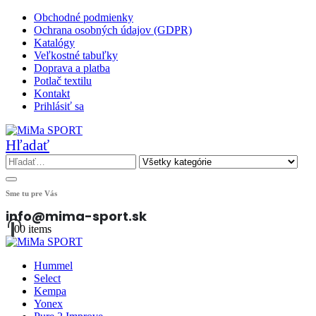
Obchodné podmienky
Ochrana osobných údajov (GDPR)
Katalógy
Veľkostné tabuľky
Doprava a platba
Potlač textilu
Kontakt
Prihlásiť sa
Hľadať
Sme tu pre Vás
info@mima-sport.sk
0
0 items
Hummel
Select
Kempa
Yonex