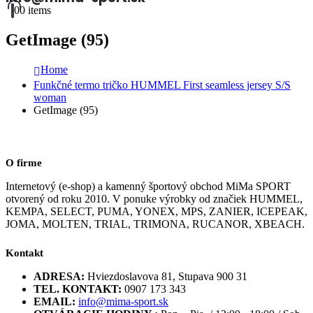
0
0 items
GetImage (95)
Home
Funkčné termo tričko HUMMEL First seamless jersey S/S
woman
GetImage (95)
O firme
Internetový (e-shop) a kamenný športový obchod MiMa SPORT
otvorený od roku 2010. V ponuke výrobky od značiek HUMMEL,
KEMPA, SELECT, PUMA, YONEX, MPS, ZANIER, ICEPEAK,
JOMA, MOLTEN, TRIAL, TRIMONA, RUCANOR, XBEACH.
Kontakt
ADRESA:
Hviezdoslavova 81, Stupava 900 31
TEL. KONTAKT:
0907 173 343
EMAIL:
info@mima-sport.sk