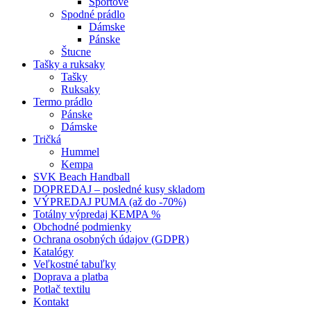
Športové
Spodné prádlo
Dámske
Pánske
Štucne
Tašky a ruksaky
Tašky
Ruksaky
Termo prádlo
Pánske
Dámske
Tričká
Hummel
Kempa
SVK Beach Handball
DOPREDAJ – posledné kusy skladom
VÝPREDAJ PUMA (až do -70%)
Totálny výpredaj KEMPA %
Obchodné podmienky
Ochrana osobných údajov (GDPR)
Katalógy
Veľkostné tabuľky
Doprava a platba
Potlač textilu
Kontakt