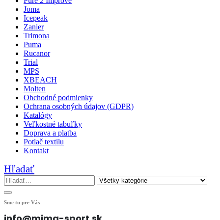
Pure 2 Improve
Joma
Icepeak
Zanier
Trimona
Puma
Rucanor
Trial
MPS
XBEACH
Molten
Obchodné podmienky
Ochrana osobných údajov (GDPR)
Katalógy
Veľkostné tabuľky
Doprava a platba
Potlač textilu
Kontakt
Hľadať
Sme tu pre Vás
info@mima-sport.sk