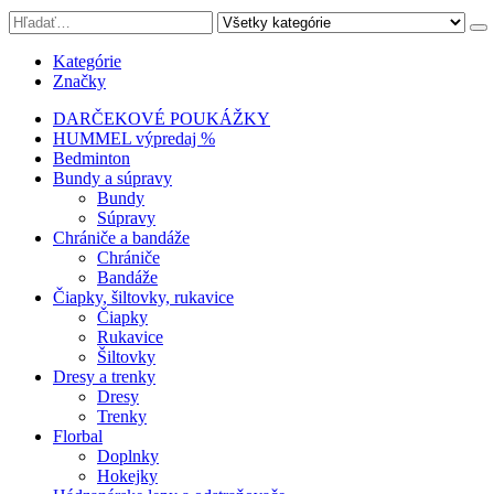
Kategórie
Značky
DARČEKOVÉ POUKÁŽKY
HUMMEL výpredaj %
Bedminton
Bundy a súpravy
Bundy
Súpravy
Chrániče a bandáže
Chrániče
Bandáže
Čiapky, šiltovky, rukavice
Čiapky
Rukavice
Šiltovky
Dresy a trenky
Dresy
Trenky
Florbal
Doplnky
Hokejky