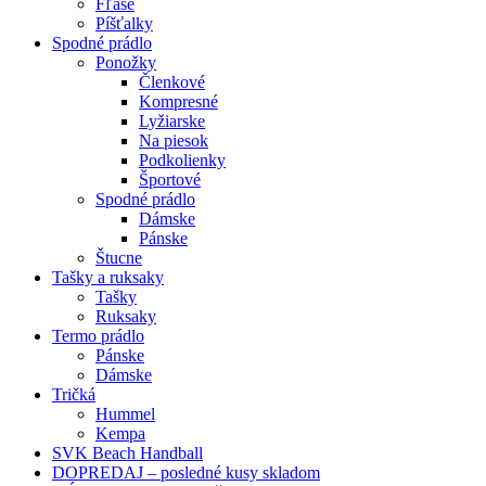
Fľaše
Píšťalky
Spodné prádlo
Ponožky
Členkové
Kompresné
Lyžiarske
Na piesok
Podkolienky
Športové
Spodné prádlo
Dámske
Pánske
Štucne
Tašky a ruksaky
Tašky
Ruksaky
Termo prádlo
Pánske
Dámske
Tričká
Hummel
Kempa
SVK Beach Handball
DOPREDAJ – posledné kusy skladom