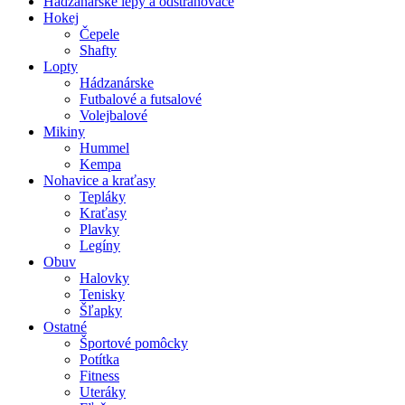
Hádzanárske lepy a odstraňovače
Hokej
Čepele
Shafty
Lopty
Hádzanárske
Futbalové a futsalové
Volejbalové
Mikiny
Hummel
Kempa
Nohavice a kraťasy
Tepláky
Kraťasy
Plavky
Legíny
Obuv
Halovky
Tenisky
Šľapky
Ostatné
Športové pomôcky
Potítka
Fitness
Uteráky