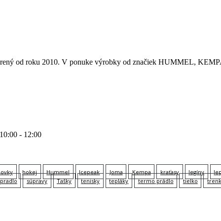
 otvorený od roku 2010. V ponuke výrobky od značiek HUMMEL
 10:00 - 12:00
lovky
hokej
Hummel
Icepeak
Joma
Kempa
kraťasy
legíny
le
pradlo
súpravy
Tašky
tenisky
tepláky
termo prádlo
tielko
tren