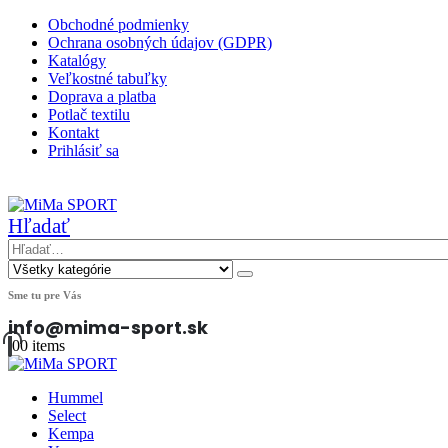
Obchodné podmienky
Ochrana osobných údajov (GDPR)
Katalógy
Veľkostné tabuľky
Doprava a platba
Potlač textilu
Kontakt
Prihlásiť sa
|
Hľadať
Sme tu pre Vás
info@mima-sport.sk
0
0 items
Hummel
Select
Kempa