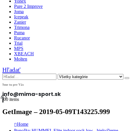
Yonex
Pure 2 Improve
Joma
Icepeak
Zanier
Trimona
Puma
Rucanor
Trial
MPS
XBEACH
Molten
Hľadať
Sme tu pre Vás
info@mima-sport.sk
0
0 items
GetImage – 2019-05-09T143225.999
Home
Ponožky HUMMEL Elite indoor sock low - bielo/čierne