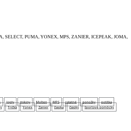
, KEMPA, SELECT, PUMA, YONEX, MPS, ZANIER, ICEPEAK, JOMA,
p
lopty
mikiny
Molten
MPS
ostatné
ponožky
potítka
ky
Tričká
Yonex
Zanier
čiapka
čiapky
športové pomôcky