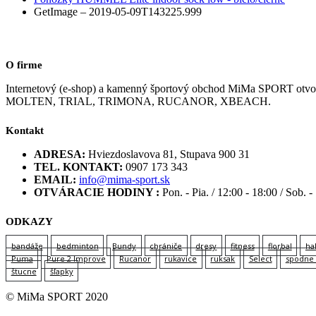
GetImage – 2019-05-09T143225.999
O firme
Internetový (e-shop) a kamenný športový obchod MiMa SPORT
MOLTEN, TRIAL, TRIMONA, RUCANOR, XBEACH.
Kontakt
ADRESA:
Hviezdoslavova 81, Stupava 900 31
TEL. KONTAKT:
0907 173 343
EMAIL:
info@mima-sport.sk
OTVÁRACIE HODINY :
Pon. - Pia. / 12:00 - 18:00 / Sob. -
ODKAZY
bandáže
bedminton
Bundy
chrániče
dresy
fitness
florbal
ha
Puma
Pure 2 Improve
Rucanor
rukavice
ruksak
Select
spodne 
štucne
šľapky
© MiMa SPORT 2020