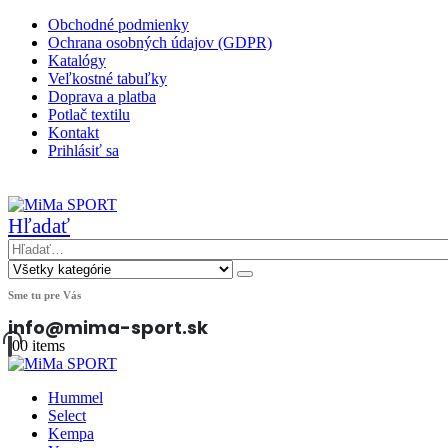
Obchodné podmienky
Ochrana osobných údajov (GDPR)
Katalógy
Veľkostné tabuľky
Doprava a platba
Potlač textilu
Kontakt
Prihlásiť sa
|
Hľadať
Sme tu pre Vás
info@mima-sport.sk
0
0 items
Hummel
Select
Kempa