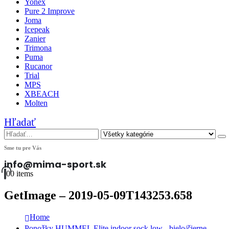
Yonex
Pure 2 Improve
Joma
Icepeak
Zanier
Trimona
Puma
Rucanor
Trial
MPS
XBEACH
Molten
Hľadať
Sme tu pre Vás
info@mima-sport.sk
0
0 items
GetImage – 2019-05-09T143253.658
Home
Ponožky HUMMEL Elite indoor sock low - bielo/čierne