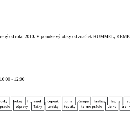
 otvorený od roku 2010. V ponuke výrobky od značiek HUMMEL
 10:00 - 12:00
lovky
hokej
Hummel
Icepeak
Joma
Kempa
kraťasy
legíny
le
pradlo
súpravy
Tašky
tenisky
tepláky
termo prádlo
tielko
tren