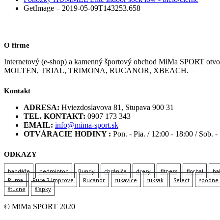
GetImage – 2019-05-09T143253.658
O firme
Internetový (e-shop) a kamenný športový obchod MiMa SPORT
MOLTEN, TRIAL, TRIMONA, RUCANOR, XBEACH.
Kontakt
ADRESA:
Hviezdoslavova 81, Stupava 900 31
TEL. KONTAKT:
0907 173 343
EMAIL:
info@mima-sport.sk
OTVÁRACIE HODINY :
Pon. - Pia. / 12:00 - 18:00 / Sob. -
ODKAZY
bandáže
bedminton
Bundy
chrániče
dresy
fitness
florbal
ha
Puma
Pure 2 Improve
Rucanor
rukavice
ruksak
Select
spodne 
štucne
šľapky
© MiMa SPORT 2020