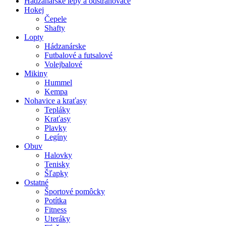
Hádzanárske lepy a odstraňovače
Hokej
Čepele
Shafty
Lopty
Hádzanárske
Futbalové a futsalové
Volejbalové
Mikiny
Hummel
Kempa
Nohavice a kraťasy
Tepláky
Kraťasy
Plavky
Legíny
Obuv
Halovky
Tenisky
Šľapky
Ostatné
Športové pomôcky
Potítka
Fitness
Uteráky