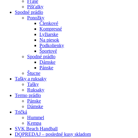
Fľaše
Píšťalky
Spodné prádlo
Ponožky
Členkové
Kompresné
Lyžiarske
Na piesok
Podkolienky
Športové
Spodné prádlo
Dámske
Pánske
Štucne
Tašky a ruksaky
Tašky
Ruksaky
Termo prádlo
Pánske
Dámske
Tričká
Hummel
Kempa
SVK Beach Handball
DOPREDAJ – posledné kusy skladom