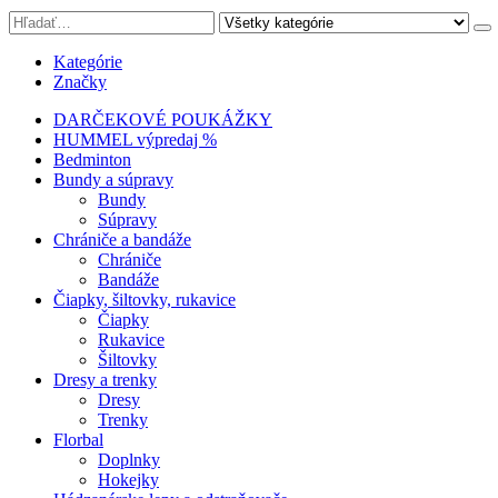
Kategórie
Značky
DARČEKOVÉ POUKÁŽKY
HUMMEL výpredaj %
Bedminton
Bundy a súpravy
Bundy
Súpravy
Chrániče a bandáže
Chrániče
Bandáže
Čiapky, šiltovky, rukavice
Čiapky
Rukavice
Šiltovky
Dresy a trenky
Dresy
Trenky
Florbal
Doplnky
Hokejky