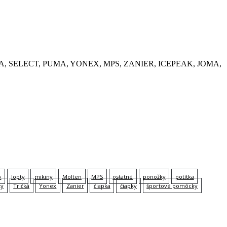
, KEMPA, SELECT, PUMA, YONEX, MPS, ZANIER, ICEPEAK, JOMA,
p
lopty
mikiny
Molten
MPS
ostatné
ponožky
potítka
ky
Tričká
Yonex
Zanier
čiapka
čiapky
športové pomôcky