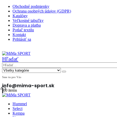
Obchodné podmienky
Ochrana osobných údajov (GDPR)
Katalógy
Veľkostné tabuľky
Doprava a platba
Potlač textilu
Kontakt
Prihlásiť sa
|
Hľadať
Sme tu pre Vás
info@mima-sport.sk
0
0 items
Hummel
Select
Kempa