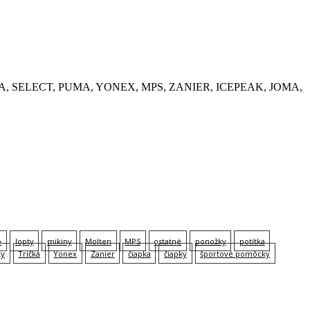
, KEMPA, SELECT, PUMA, YONEX, MPS, ZANIER, ICEPEAK, JOMA,
p
lopty
mikiny
Molten
MPS
ostatné
ponožky
potítka
ky
Tričká
Yonex
Zanier
čiapka
čiapky
športové pomôcky