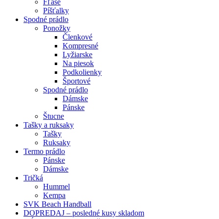
Fľaše
Píšťalky
Spodné prádlo
Ponožky
Členkové
Kompresné
Lyžiarske
Na piesok
Podkolienky
Športové
Spodné prádlo
Dámske
Pánske
Štucne
Tašky a ruksaky
Tašky
Ruksaky
Termo prádlo
Pánske
Dámske
Tričká
Hummel
Kempa
SVK Beach Handball
DOPREDAJ – posledné kusy skladom