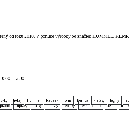
 otvorený od roku 2010. V ponuke výrobky od značiek HUMMEL
 10:00 - 12:00
lovky
hokej
Hummel
Icepeak
Joma
Kempa
kraťasy
legíny
le
pradlo
súpravy
Tašky
tenisky
tepláky
termo prádlo
tielko
tren