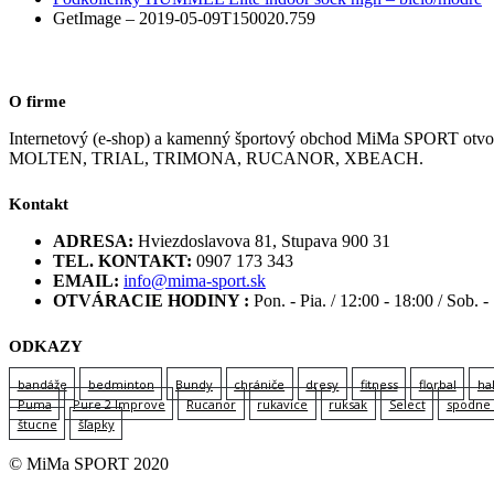
GetImage – 2019-05-09T150020.759
O firme
Internetový (e-shop) a kamenný športový obchod MiMa SPORT
MOLTEN, TRIAL, TRIMONA, RUCANOR, XBEACH.
Kontakt
ADRESA:
Hviezdoslavova 81, Stupava 900 31
TEL. KONTAKT:
0907 173 343
EMAIL:
info@mima-sport.sk
OTVÁRACIE HODINY :
Pon. - Pia. / 12:00 - 18:00 / Sob. -
ODKAZY
bandáže
bedminton
Bundy
chrániče
dresy
fitness
florbal
ha
Puma
Pure 2 Improve
Rucanor
rukavice
ruksak
Select
spodne 
štucne
šľapky
© MiMa SPORT 2020