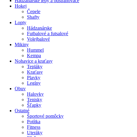
Hádzanárske lepy a odstraňovače
Hokej
Čepele
Shafty
Lopty
Hádzanárske
Futbalové a futsalové
Volejbalové
Mikiny
Hummel
Kempa
Nohavice a kraťasy
Tepláky
Kraťasy
Plavky
Legíny
Obuv
Halovky
Tenisky
Šľapky
Ostatné
Športové pomôcky
Potítka
Fitness
Uteráky