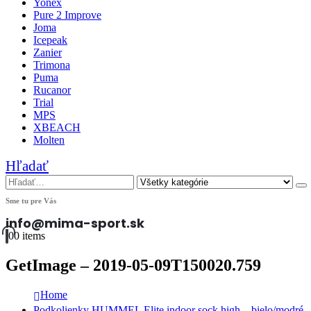
Yonex
Pure 2 Improve
Joma
Icepeak
Zanier
Trimona
Puma
Rucanor
Trial
MPS
XBEACH
Molten
Hľadať
Sme tu pre Vás
info@mima-sport.sk
0
0 items
GetImage – 2019-05-09T150020.759
Home
Podkolienky HUMMEL Elite indoor sock high – bielo/modré