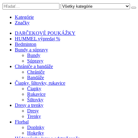
Kategórie
Značky
DARČEKOVÉ POUKÁŽKY
HUMMEL výpredaj %
Bedminton
Bundy a súpravy
Bundy
Súpravy
Chrániče a bandáže
Chrániče
Bandáže
Čiapky, šiltovky, rukavice
Čiapky
Rukavice
Šiltovky
Dresy a trenky
Dresy
Trenky
Florbal
Doplnky
Hokejky