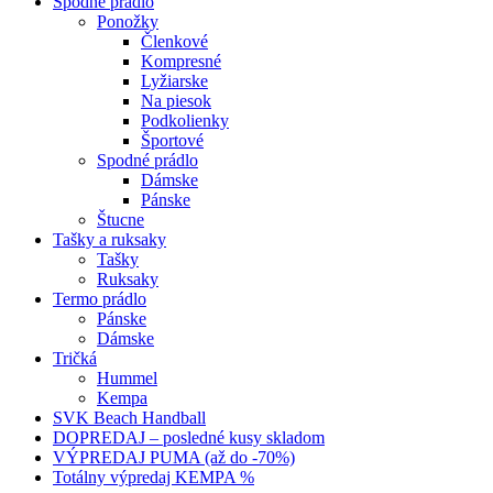
Spodné prádlo
Ponožky
Členkové
Kompresné
Lyžiarske
Na piesok
Podkolienky
Športové
Spodné prádlo
Dámske
Pánske
Štucne
Tašky a ruksaky
Tašky
Ruksaky
Termo prádlo
Pánske
Dámske
Tričká
Hummel
Kempa
SVK Beach Handball
DOPREDAJ – posledné kusy skladom
VÝPREDAJ PUMA (až do -70%)
Totálny výpredaj KEMPA %