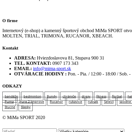
O firme
Internetový (e-shop) a kamenný športový obchod MiMa SPORT
MOLTEN, TRIAL, TRIMONA, RUCANOR, XBEACH.
Kontakt
ADRESA:
Hviezdoslavova 81, Stupava 900 31
TEL. KONTAKT:
0907 173 343
EMAIL:
info@mima-sport.sk
OTVÁRACIE HODINY :
Pon. - Pia. / 12:00 - 18:00 / Sob. -
ODKAZY
bandáže
bedminton
Bundy
chrániče
dresy
fitness
florbal
ha
Puma
Pure 2 Improve
Rucanor
rukavice
ruksak
Select
spodne 
štucne
šľapky
© MiMa SPORT 2020