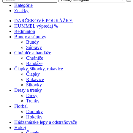
Kategórie
Značky
DARČEKOVÉ POUKÁŽKY
HUMMEL výpredaj %
Bedminton
Bundy a súpravy
Bundy
Súpravy
Chrániče a bandáže
Chrániče
Bandáže
Čiapky, šiltovky, rukavice
Čiapky
Rukavice
Šiltovky
Dresy a trenky
Dresy
Trenky
Florbal
Doplnky
Hokejky
Hádzanárske lepy a odstraňovače
Hokej
Čepele