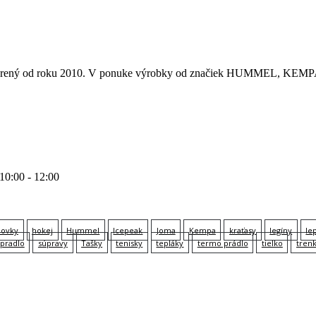
 otvorený od roku 2010. V ponuke výrobky od značiek HUMMEL
 10:00 - 12:00
lovky
hokej
Hummel
Icepeak
Joma
Kempa
kraťasy
legíny
le
pradlo
súpravy
Tašky
tenisky
tepláky
termo prádlo
tielko
tren