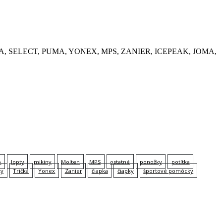
, KEMPA, SELECT, PUMA, YONEX, MPS, ZANIER, ICEPEAK, JOMA,
p
lopty
mikiny
Molten
MPS
ostatné
ponožky
potítka
ky
Tričká
Yonex
Zanier
čiapka
čiapky
športové pomôcky