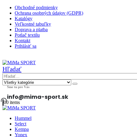
Obchodné podmienky
Ochrana osobných údajov (GDPR)
Katalógy
Veľkostné tabuľky
Doprava a platba
Potlač textilu
Kontakt
Prihlásiť sa
|
Hľadať
Sme tu pre Vás
info@mima-sport.sk
0
0 items
Hummel
Select
Kempa
Yonex