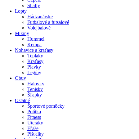
Shafty
Lopty
Hádzanárske
Futbalové a futsalové
Volejbalové
Mikiny
Hummel
Kempa
Nohavice a kraťasy
Tepláky
Kraťasy
Plavky
Legíny
Obuv
Halovky
Tenisky
Šľapky
Ostatné
Športové pomôcky
Potítka
Fitness
Uteráky
Fľaše
Píšťalky