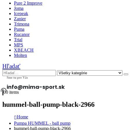
Pure 2 Improve
Joma
Icepeak
Zanier
Trimona
Puma
Rucanor
Trial
MPS
XBEACH
Molten
Hľadať
Sme tu pre Vás
info@mima-sport.sk
0
0 items
hummel-ball-pump-black-2966
Home
Pumpa HUMMEL - ball pump
hummel-ball-pump-black-2966