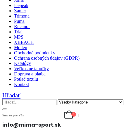
Joma
Icepeak
Zanier
Trimona
Puma
Rucanor
Trial
MPS
XBEACH
Molten
Obchodné podmienky
Ochrana osobných údajov (GDPR)
Katalógy
Veľkostné tabuľky
Doprava a platba
Potlač textilu
Kontakt
Hľadať
0
Sme tu pre Vás
info@mima-sport.sk