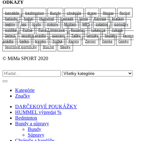
ODKAZY
bandáže
bedminton
Bundy
chrániče
dresy
fitness
florbal
halovky
hokej
Hummel
Icepeak
Joma
Kempa
kraťasy
legíny
lep
lopty
mikiny
Molten
MPS
ostatné
ponožky
potítka
Puma
Pure 2 Improve
Rucanor
rukavice
ruksak
Select
spodne pradlo
súpravy
Tašky
tenisky
tepláky
termo
prádlo
tielko
trenky
Tričká
Yonex
Zanier
čiapka
čiapky
športové pomôcky
štucne
šľapky
© MiMa SPORT 2020
Kategórie
Značky
DARČEKOVÉ POUKÁŽKY
HUMMEL výpredaj %
Bedminton
Bundy a súpravy
Bundy
Súpravy
Chrániče a bandáže