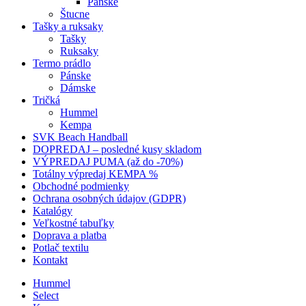
Pánske
Štucne
Tašky a ruksaky
Tašky
Ruksaky
Termo prádlo
Pánske
Dámske
Tričká
Hummel
Kempa
SVK Beach Handball
DOPREDAJ – posledné kusy skladom
VÝPREDAJ PUMA (až do -70%)
Totálny výpredaj KEMPA %
Obchodné podmienky
Ochrana osobných údajov (GDPR)
Katalógy
Veľkostné tabuľky
Doprava a platba
Potlač textilu
Kontakt
Hummel
Select