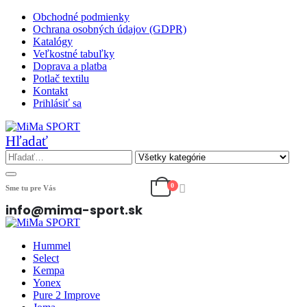
Obchodné podmienky
Ochrana osobných údajov (GDPR)
Katalógy
Veľkostné tabuľky
Doprava a platba
Potlač textilu
Kontakt
Prihlásiť sa
Hľadať
0
Sme tu pre Vás
info@mima-sport.sk
Hummel
Select
Kempa
Yonex
Pure 2 Improve