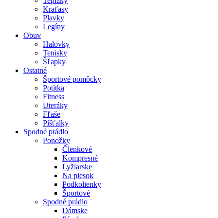
Tepláky
Kraťasy
Plavky
Legíny
Obuv
Halovky
Tenisky
Šľapky
Ostatné
Športové pomôcky
Potítka
Fitness
Uteráky
Fľaše
Píšťalky
Spodné prádlo
Ponožky
Členkové
Kompresné
Lyžiarske
Na piesok
Podkolienky
Športové
Spodné prádlo
Dámske