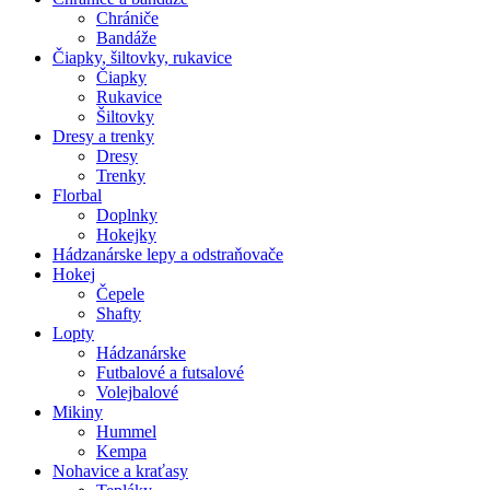
Chrániče
Bandáže
Čiapky, šiltovky, rukavice
Čiapky
Rukavice
Šiltovky
Dresy a trenky
Dresy
Trenky
Florbal
Doplnky
Hokejky
Hádzanárske lepy a odstraňovače
Hokej
Čepele
Shafty
Lopty
Hádzanárske
Futbalové a futsalové
Volejbalové
Mikiny
Hummel
Kempa
Nohavice a kraťasy