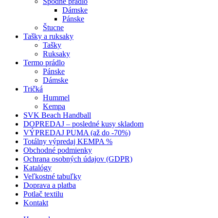
Spodné prádlo
Dámske
Pánske
Štucne
Tašky a ruksaky
Tašky
Ruksaky
Termo prádlo
Pánske
Dámske
Tričká
Hummel
Kempa
SVK Beach Handball
DOPREDAJ – posledné kusy skladom
VÝPREDAJ PUMA (až do -70%)
Totálny výpredaj KEMPA %
Obchodné podmienky
Ochrana osobných údajov (GDPR)
Katalógy
Veľkostné tabuľky
Doprava a platba
Potlač textilu
Kontakt