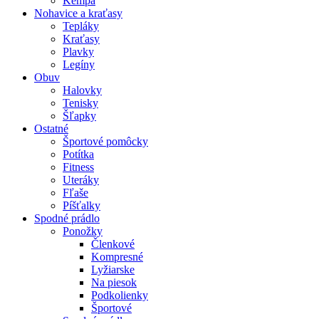
Kempa
Nohavice a kraťasy
Tepláky
Kraťasy
Plavky
Legíny
Obuv
Halovky
Tenisky
Šľapky
Ostatné
Športové pomôcky
Potítka
Fitness
Uteráky
Fľaše
Píšťalky
Spodné prádlo
Ponožky
Členkové
Kompresné
Lyžiarske
Na piesok
Podkolienky
Športové