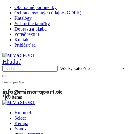
Obchodné podmienky
Ochrana osobných údajov (GDPR)
Katalógy
Veľkostné tabuľky
Doprava a platba
Potlač textilu
Kontakt
Prihlásiť sa
Hľadať
Sme tu pre Vás
info@mima-sport.sk
0
0 items
Hummel
Select
Kempa
Yonex