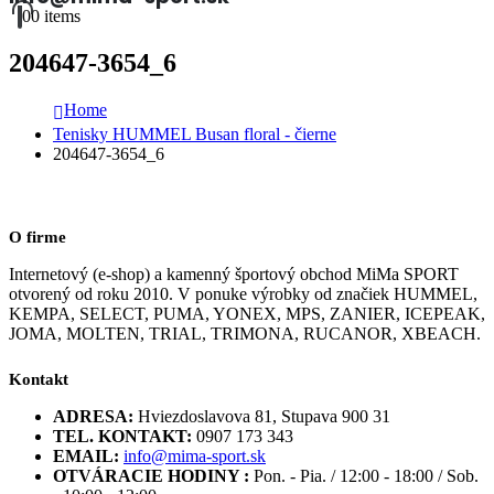
0
0 items
204647-3654_6
Home
Tenisky HUMMEL Busan floral - čierne
204647-3654_6
O firme
Internetový (e-shop) a kamenný športový obchod MiMa SPORT
otvorený od roku 2010. V ponuke výrobky od značiek HUMMEL,
KEMPA, SELECT, PUMA, YONEX, MPS, ZANIER, ICEPEAK,
JOMA, MOLTEN, TRIAL, TRIMONA, RUCANOR, XBEACH.
Kontakt
ADRESA:
Hviezdoslavova 81, Stupava 900 31
TEL. KONTAKT:
0907 173 343
EMAIL:
info@mima-sport.sk
OTVÁRACIE HODINY :
Pon. - Pia. / 12:00 - 18:00 / Sob.