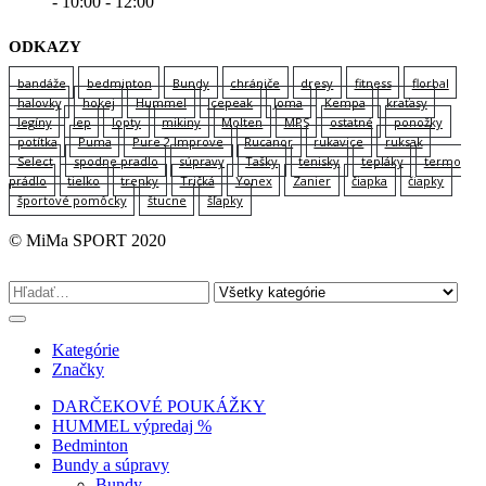
- 10:00 - 12:00
ODKAZY
bandáže
bedminton
Bundy
chrániče
dresy
fitness
florbal
halovky
hokej
Hummel
Icepeak
Joma
Kempa
kraťasy
legíny
lep
lopty
mikiny
Molten
MPS
ostatné
ponožky
potítka
Puma
Pure 2 Improve
Rucanor
rukavice
ruksak
Select
spodne pradlo
súpravy
Tašky
tenisky
tepláky
termo
prádlo
tielko
trenky
Tričká
Yonex
Zanier
čiapka
čiapky
športové pomôcky
štucne
šľapky
© MiMa SPORT 2020
Kategórie
Značky
DARČEKOVÉ POUKÁŽKY
HUMMEL výpredaj %
Bedminton
Bundy a súpravy
Bundy