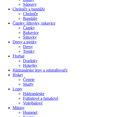
Súpravy
Chrániče a bandáže
Chrániče
Bandáže
Čiapky, šiltovky, rukavice
Čiapky
Rukavice
Šiltovky
Dresy a trenky
Dresy
Trenky
Florbal
Doplnky
Hokejky
Hádzanárske lepy a odstraňovače
Hokej
Čepele
Shafty
Lopty
Hádzanárske
Futbalové a futsalové
Volejbalové
Mikiny
Hummel