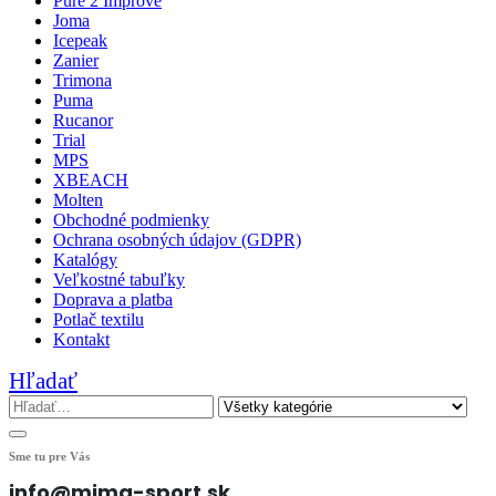
Pure 2 Improve
Joma
Icepeak
Zanier
Trimona
Puma
Rucanor
Trial
MPS
XBEACH
Molten
Obchodné podmienky
Ochrana osobných údajov (GDPR)
Katalógy
Veľkostné tabuľky
Doprava a platba
Potlač textilu
Kontakt
Hľadať
Sme tu pre Vás
info@mima-sport.sk