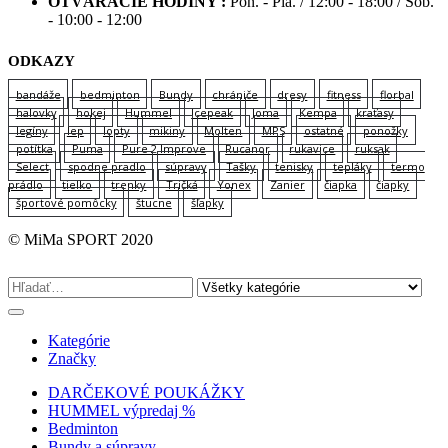
OTVÁRACIE HODINY :
Pon. - Pia. / 12:00 - 18:00 / Sob.
- 10:00 - 12:00
ODKAZY
bandáže
bedminton
Bundy
chrániče
dresy
fitness
florbal
halovky
hokej
Hummel
Icepeak
Joma
Kempa
kraťasy
legíny
lep
lopty
mikiny
Molten
MPS
ostatné
ponožky
potítka
Puma
Pure 2 Improve
Rucanor
rukavice
ruksak
Select
spodne pradlo
súpravy
Tašky
tenisky
tepláky
termo
prádlo
tielko
trenky
Tričká
Yonex
Zanier
čiapka
čiapky
športové pomôcky
štucne
šľapky
© MiMa SPORT 2020
Kategórie
Značky
DARČEKOVÉ POUKÁŽKY
HUMMEL výpredaj %
Bedminton
Bundy a súpravy