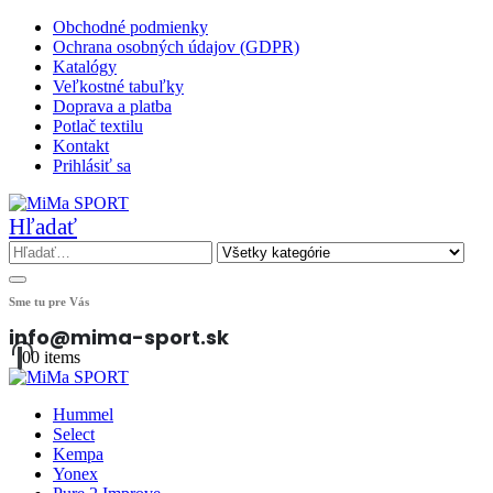
Obchodné podmienky
Ochrana osobných údajov (GDPR)
Katalógy
Veľkostné tabuľky
Doprava a platba
Potlač textilu
Kontakt
Prihlásiť sa
Hľadať
Sme tu pre Vás
info@mima-sport.sk
0
0 items
Hummel
Select
Kempa
Yonex