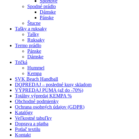
Športové
Spodné prádlo
Dámske
Pánske
Štucne
Tašky a ruksaky
Tašky
Ruksaky
Termo prádlo
Pánske
Dámske
Tričká
Hummel
Kempa
SVK Beach Handball
DOPREDAJ – posledné kusy skladom
VÝPREDAJ PUMA (až do -70%)
Totálny výpredaj KEMPA %
Obchodné podmienky
Ochrana osobných údajov (GDPR)
Katalógy
Veľkostné tabuľky
Doprava a platba
Potlač textilu
Kontakt