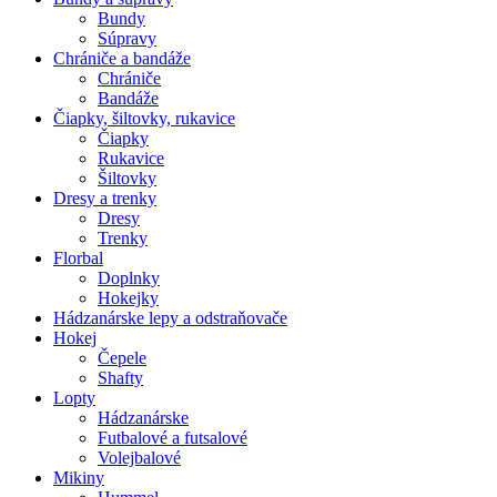
Bundy
Súpravy
Chrániče a bandáže
Chrániče
Bandáže
Čiapky, šiltovky, rukavice
Čiapky
Rukavice
Šiltovky
Dresy a trenky
Dresy
Trenky
Florbal
Doplnky
Hokejky
Hádzanárske lepy a odstraňovače
Hokej
Čepele
Shafty
Lopty
Hádzanárske
Futbalové a futsalové
Volejbalové
Mikiny