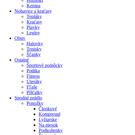
Hummel
Kempa
Nohavice a kraťasy
Tepláky
Kraťasy
Plavky
Legíny
Obuv
Halovky
Tenisky
Šľapky
Ostatné
Športové pomôcky
Potítka
Fitness
Uteráky
Fľaše
Píšťalky
Spodné prádlo
Ponožky
Členkové
Kompresné
Lyžiarske
Na piesok
Podkolienky