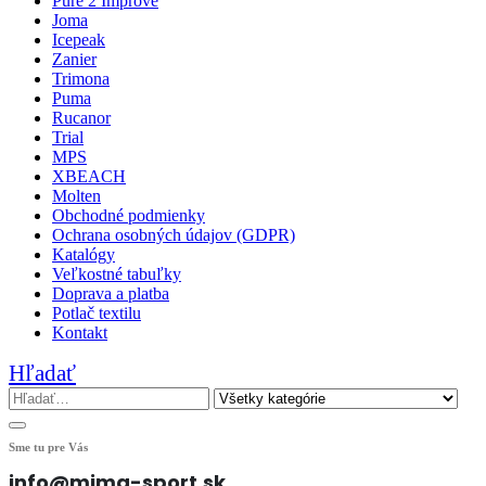
Pure 2 Improve
Joma
Icepeak
Zanier
Trimona
Puma
Rucanor
Trial
MPS
XBEACH
Molten
Obchodné podmienky
Ochrana osobných údajov (GDPR)
Katalógy
Veľkostné tabuľky
Doprava a platba
Potlač textilu
Kontakt
Hľadať
Sme tu pre Vás
info@mima-sport.sk