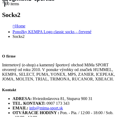
0
0 items
Socks2
Home
Ponožky KEMPA Logo classic socks – červené
Socks2
O firme
Internetový (e-shop) a kamenný športový obchod MiMa SPORT
otvorený od roku 2010. V ponuke výrobky od značiek HUMMEL,
KEMPA, SELECT, PUMA, YONEX, MPS, ZANIER, ICEPEAK,
JOMA, MOLTEN, TRIAL, TRIMONA, RUCANOR, XBEACH.
Kontakt
ADRESA:
Hviezdoslavova 81, Stupava 900 31
TEL. KONTAKT:
0907 173 343
EMAIL:
info@mima-sport.sk
OTVÁRACIE HODINY :
Pon. - Pia. / 12:00 - 18:00 / Sob.