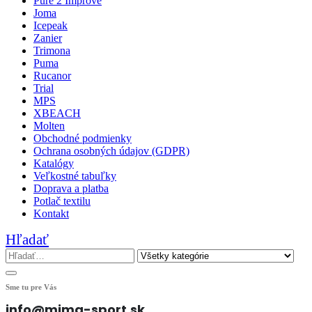
Pure 2 Improve
Joma
Icepeak
Zanier
Trimona
Puma
Rucanor
Trial
MPS
XBEACH
Molten
Obchodné podmienky
Ochrana osobných údajov (GDPR)
Katalógy
Veľkostné tabuľky
Doprava a platba
Potlač textilu
Kontakt
Hľadať
Sme tu pre Vás
info@mima-sport.sk