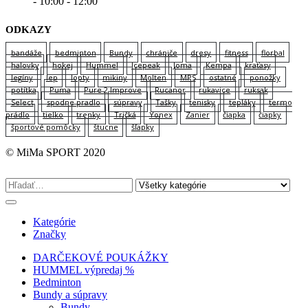
- 10:00 - 12:00
ODKAZY
bandáže
bedminton
Bundy
chrániče
dresy
fitness
florbal
halovky
hokej
Hummel
Icepeak
Joma
Kempa
kraťasy
legíny
lep
lopty
mikiny
Molten
MPS
ostatné
ponožky
potítka
Puma
Pure 2 Improve
Rucanor
rukavice
ruksak
Select
spodne pradlo
súpravy
Tašky
tenisky
tepláky
termo
prádlo
tielko
trenky
Tričká
Yonex
Zanier
čiapka
čiapky
športové pomôcky
štucne
šľapky
© MiMa SPORT 2020
Kategórie
Značky
DARČEKOVÉ POUKÁŽKY
HUMMEL výpredaj %
Bedminton
Bundy a súpravy
Bundy