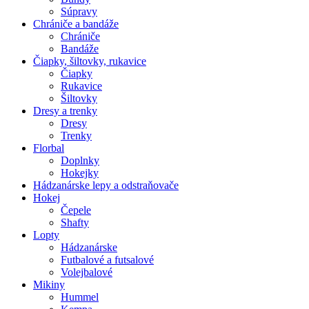
Súpravy
Chrániče a bandáže
Chrániče
Bandáže
Čiapky, šiltovky, rukavice
Čiapky
Rukavice
Šiltovky
Dresy a trenky
Dresy
Trenky
Florbal
Doplnky
Hokejky
Hádzanárske lepy a odstraňovače
Hokej
Čepele
Shafty
Lopty
Hádzanárske
Futbalové a futsalové
Volejbalové
Mikiny
Hummel