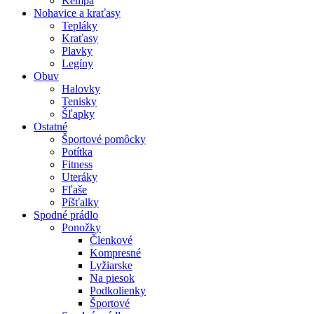
Kempa
Nohavice a kraťasy
Tepláky
Kraťasy
Plavky
Legíny
Obuv
Halovky
Tenisky
Šľapky
Ostatné
Športové pomôcky
Potítka
Fitness
Uteráky
Fľaše
Píšťalky
Spodné prádlo
Ponožky
Členkové
Kompresné
Lyžiarske
Na piesok
Podkolienky
Športové