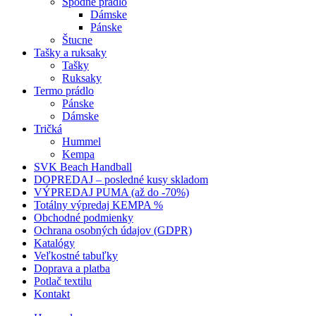
Spodné prádlo
Dámske
Pánske
Štucne
Tašky a ruksaky
Tašky
Ruksaky
Termo prádlo
Pánske
Dámske
Tričká
Hummel
Kempa
SVK Beach Handball
DOPREDAJ – posledné kusy skladom
VÝPREDAJ PUMA (až do -70%)
Totálny výpredaj KEMPA %
Obchodné podmienky
Ochrana osobných údajov (GDPR)
Katalógy
Veľkostné tabuľky
Doprava a platba
Potlač textilu
Kontakt