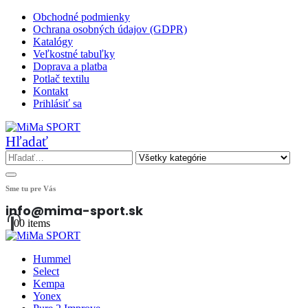
Obchodné podmienky
Ochrana osobných údajov (GDPR)
Katalógy
Veľkostné tabuľky
Doprava a platba
Potlač textilu
Kontakt
Prihlásiť sa
Hľadať
Sme tu pre Vás
info@mima-sport.sk
0
0 items
Hummel
Select
Kempa
Yonex