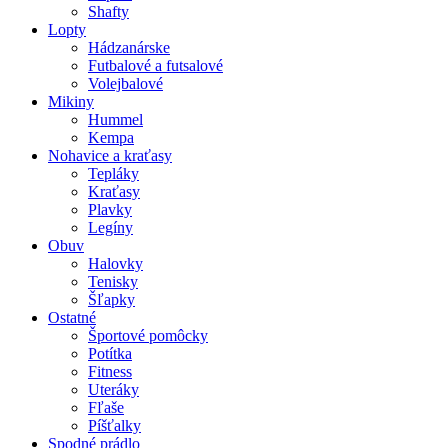
Shafty
Lopty
Hádzanárske
Futbalové a futsalové
Volejbalové
Mikiny
Hummel
Kempa
Nohavice a kraťasy
Tepláky
Kraťasy
Plavky
Legíny
Obuv
Halovky
Tenisky
Šľapky
Ostatné
Športové pomôcky
Potítka
Fitness
Uteráky
Fľaše
Píšťalky
Spodné prádlo