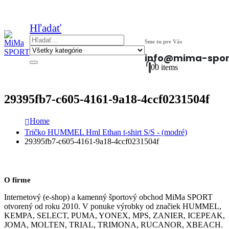
Hľadať
Sme tu pre Vás
info@mima-spor
0
0 items
29395fb7-c605-4161-9a18-4ccf0231504f
Home
Tričko HUMMEL Hml Ethan t-shirt S/S - (modré)
29395fb7-c605-4161-9a18-4ccf0231504f
O firme
Internetový (e-shop) a kamenný športový obchod MiMa SPORT
otvorený od roku 2010. V ponuke výrobky od značiek HUMMEL,
KEMPA, SELECT, PUMA, YONEX, MPS, ZANIER, ICEPEAK,
JOMA, MOLTEN, TRIAL, TRIMONA, RUCANOR, XBEACH.