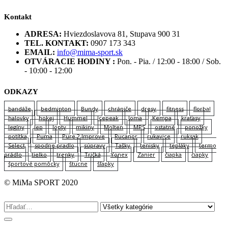
Kontakt
ADRESA:
Hviezdoslavova 81, Stupava 900 31
TEL. KONTAKT:
0907 173 343
EMAIL:
info@mima-sport.sk
OTVÁRACIE HODINY :
Pon. - Pia. / 12:00 - 18:00 / Sob.
- 10:00 - 12:00
ODKAZY
bandáže
bedminton
Bundy
chrániče
dresy
fitness
florbal
halovky
hokej
Hummel
Icepeak
Joma
Kempa
kraťasy
legíny
lep
lopty
mikiny
Molten
MPS
ostatné
ponožky
potítka
Puma
Pure 2 Improve
Rucanor
rukavice
ruksak
Select
spodne pradlo
súpravy
Tašky
tenisky
tepláky
termo
prádlo
tielko
trenky
Tričká
Yonex
Zanier
čiapka
čiapky
športové pomôcky
štucne
šľapky
© MiMa SPORT 2020