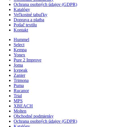
Ochrana osobných údajov (GDPR)
Katalógy
Veľkostné tabuľky
Doprava a platba
Potlač textilu
Kontakt
Hummel
Select
Kempa
Yonex
Pure 2 Improve
Joma
Icepeak
Zanier
Trimona
Puma
Rucanor
Trial
MPS
XBEACH
Molten
Obchodné podmienky
Ochrana osobných údajov (GDPR)
Katalógy