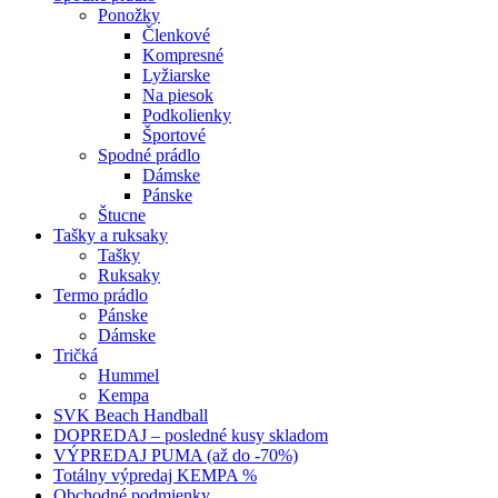
Ponožky
Členkové
Kompresné
Lyžiarske
Na piesok
Podkolienky
Športové
Spodné prádlo
Dámske
Pánske
Štucne
Tašky a ruksaky
Tašky
Ruksaky
Termo prádlo
Pánske
Dámske
Tričká
Hummel
Kempa
SVK Beach Handball
DOPREDAJ – posledné kusy skladom
VÝPREDAJ PUMA (až do -70%)
Totálny výpredaj KEMPA %
Obchodné podmienky