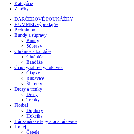
Kategórie
Značky
DARČEKOVÉ POUKÁŽKY
HUMMEL výpredaj %
Bedminton
Bundy a súpravy
Bundy
Súpravy
Chrániče a bandáže
Chrániče
Bandáže
Čiapky, šiltovky, rukavice
Čiapky
Rukavice
Šiltovky
Dresy a trenky
Dresy
Trenky
Florbal
Doplnky
Hokejky
Hádzanárske lepy a odstraňovače
Hokej
Čepele