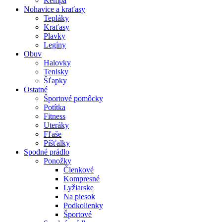
Kempa
Nohavice a kraťasy
Tepláky
Kraťasy
Plavky
Legíny
Obuv
Halovky
Tenisky
Šľapky
Ostatné
Športové pomôcky
Potítka
Fitness
Uteráky
Fľaše
Píšťalky
Spodné prádlo
Ponožky
Členkové
Kompresné
Lyžiarske
Na piesok
Podkolienky
Športové