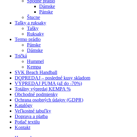
Spodné prádlo
Dámske
Pánske
Štucne
Tašky a ruksaky
Tašky
Ruksaky
Termo prádlo
Pánske
Dámske
Tričká
Hummel
Kempa
SVK Beach Handball
DOPREDAJ – posledné kusy skladom
VÝPREDAJ PUMA (až do -70%)
Totálny výpredaj KEMPA %
Obchodné podmienky
Ochrana osobných údajov (GDPR)
Katalógy
Veľkostné tabuľky
Doprava a platba
Potlač textilu
Kontakt