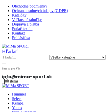
Obchodné podmienky
Ochrana osobných údajov (GDPR)
Katalógy
Veľkostné tabuľky
Doprava a platba
Potlač textilu
Kontakt
Prihlásiť sa
Hľadať
Sme tu pre Vás
info@mima-sport.sk
0
0 items
Hummel
Select
Kempa
Yonex