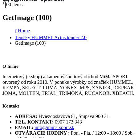
0
0 items
GetImage (100)
Home
Tenisky HUMMEL Actus trainer 2.0
GetImage (100)
O firme
Internetový (e-shop) a kamenný športový obchod MiMa SPORT
otvorený od roku 2010. V ponuke výrobky od značiek HUMMEL,
KEMPA, SELECT, PUMA, YONEX, MPS, ZANIER, ICEPEAK,
JOMA, MOLTEN, TRIAL, TRIMONA, RUCANOR, XBEACH.
Kontakt
ADRESA:
Hviezdoslavova 81, Stupava 900 31
TEL. KONTAKT:
0907 173 343
EMAIL:
info@mima-sport.sk
OTVÁRACIE HODINY :
Pon. - Pia. / 12:00 - 18:00 / Sob.