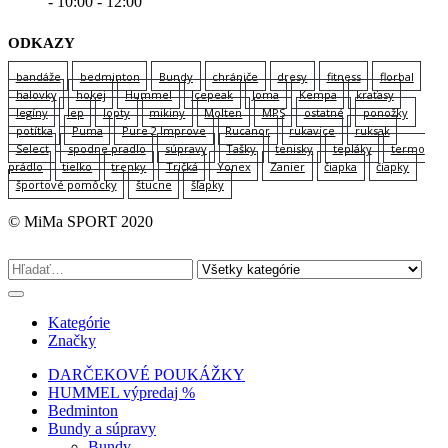
- 10:00 - 12:00
ODKAZY
bandáže
bedminton
Bundy
chrániče
dresy
fitness
florbal
halovky
hokej
Hummel
Icepeak
Joma
Kempa
kraťasy
legíny
lep
lopty
mikiny
Molten
MPS
ostatné
ponožky
potítka
Puma
Pure 2 Improve
Rucanor
rukavice
ruksak
Select
spodne pradlo
súpravy
Tašky
tenisky
tepláky
termo
prádlo
tielko
trenky
Tričká
Yonex
Zanier
čiapka
čiapky
športové pomôcky
štucne
šľapky
© MiMa SPORT 2020
Kategórie
Značky
DARČEKOVÉ POUKÁŽKY
HUMMEL výpredaj %
Bedminton
Bundy a súpravy
Bundy