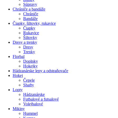
Súpravy
Chrániče a bandáže
Chrániče
Bandáže
Čiapky, šiltovky, rukavice
Čiapky
Rukavice
Šiltovky
Dresy a trenky
Dresy
Trenky
Florbal
Doplnky
Hokejky
Hádzanárske lepy a odstraňovače
Hokej
Čepele
Shafty
Lopty
Hádzanárske
Futbalové a futsalové
Volejbalové
Mikiny
Hummel