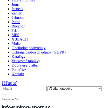
Pure 2 Improve
Joma
Icepeak
Zanier
Trimona
Puma
Rucanor
Trial
MPS
XBEACH
Molten
Obchodné podmienky
Ochrana osobných údajov (GDPR)
Katalógy
Veľkostné tabuľky
Doprava a platba
Potlač textilu
Kontakt
Hľadať
Sme tu pre Vás
info@mima-sport.sk