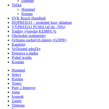
Dámske
Tričká
Hummel
Kempa
SVK Beach Handball
DOPREDAJ – posledné kusy skladom
VÝPREDAJ PUMA (až do -70%)
Totálny výpredaj KEMPA %
Obchodné podmienky
Ochrana osobných údajov (GDPR)
Katalógy
Veľkostné tabuľky
Doprava a platba
Potlač textilu
Kontakt
Hummel
Select
Kempa
Yonex
Pure 2 Improve
Joma
Icepeak
Zanier
Trimona