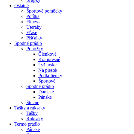
Šľapky
Ostatné
Športové pomôcky
Potítka
Fitness
Uteráky
Fľaše
Píšťalky
Spodné prádlo
Ponožky
Členkové
Kompresné
Lyžiarske
Na piesok
Podkolienky
Športové
Spodné prádlo
Dámske
Pánske
Štucne
Tašky a ruksaky
Tašky
Ruksaky
Termo prádlo
Pánske