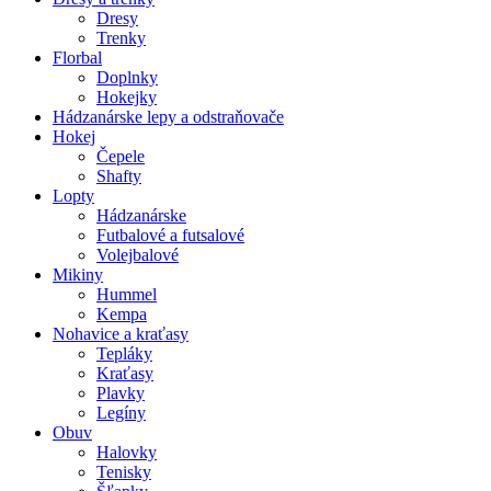
Dresy
Trenky
Florbal
Doplnky
Hokejky
Hádzanárske lepy a odstraňovače
Hokej
Čepele
Shafty
Lopty
Hádzanárske
Futbalové a futsalové
Volejbalové
Mikiny
Hummel
Kempa
Nohavice a kraťasy
Tepláky
Kraťasy
Plavky
Legíny
Obuv
Halovky
Tenisky