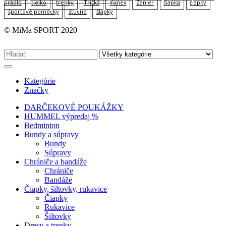
prádlo
tielko
trenky
Tričká
Yonex
Zanier
čiapka
čiapky
športové pomôcky
štucne
šľapky
© MiMa SPORT 2020
Kategórie
Značky
DARČEKOVÉ POUKÁŽKY
HUMMEL výpredaj %
Bedminton
Bundy a súpravy
Bundy
Súpravy
Chrániče a bandáže
Chrániče
Bandáže
Čiapky, šiltovky, rukavice
Čiapky
Rukavice
Šiltovky
Dresy a trenky