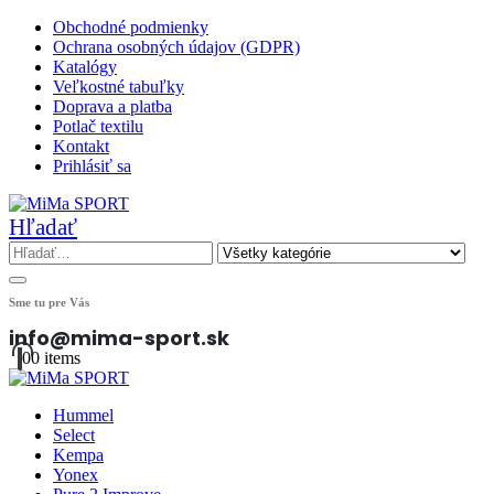
Obchodné podmienky
Ochrana osobných údajov (GDPR)
Katalógy
Veľkostné tabuľky
Doprava a platba
Potlač textilu
Kontakt
Prihlásiť sa
Hľadať
Sme tu pre Vás
info@mima-sport.sk
0
0 items
Hummel
Select
Kempa
Yonex