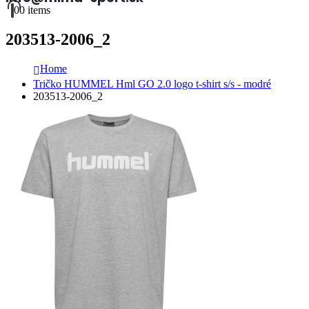
0
0 items
203513-2006_2
Home
Tričko HUMMEL Hml GO 2.0 logo t-shirt s/s - modré
203513-2006_2