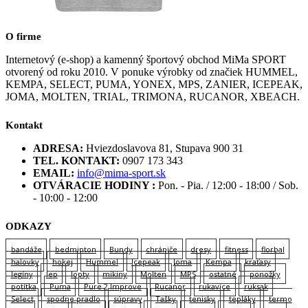
O firme
Internetový (e-shop) a kamenný športový obchod MiMa SPORT
otvorený od roku 2010. V ponuke výrobky od značiek HUMMEL,
KEMPA, SELECT, PUMA, YONEX, MPS, ZANIER, ICEPEAK,
JOMA, MOLTEN, TRIAL, TRIMONA, RUCANOR, XBEACH.
Kontakt
ADRESA:
Hviezdoslavova 81, Stupava 900 31
TEL. KONTAKT:
0907 173 343
EMAIL:
info@mima-sport.sk
OTVÁRACIE HODINY :
Pon. - Pia. / 12:00 - 18:00 / Sob.
- 10:00 - 12:00
ODKAZY
bandáže
bedminton
Bundy
chrániče
dresy
fitness
florbal
halovky
hokej
Hummel
Icepeak
Joma
Kempa
kraťasy
legíny
lep
lopty
mikiny
Molten
MPS
ostatné
ponožky
potítka
Puma
Pure 2 Improve
Rucanor
rukavice
ruksak
Select
spodne pradlo
súpravy
Tašky
tenisky
tepláky
termo