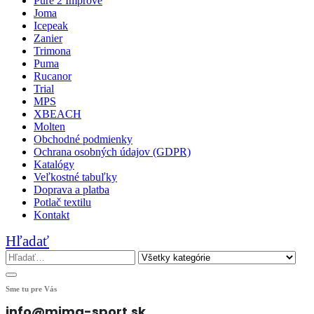
Pure 2 Improve
Joma
Icepeak
Zanier
Trimona
Puma
Rucanor
Trial
MPS
XBEACH
Molten
Obchodné podmienky
Ochrana osobných údajov (GDPR)
Katalógy
Veľkostné tabuľky
Doprava a platba
Potlač textilu
Kontakt
Hľadať
Sme tu pre Vás
info@mima-sport.sk