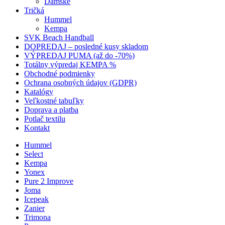
Dámske
Tričká
Hummel
Kempa
SVK Beach Handball
DOPREDAJ – posledné kusy skladom
VÝPREDAJ PUMA (až do -70%)
Totálny výpredaj KEMPA %
Obchodné podmienky
Ochrana osobných údajov (GDPR)
Katalógy
Veľkostné tabuľky
Doprava a platba
Potlač textilu
Kontakt
Hummel
Select
Kempa
Yonex
Pure 2 Improve
Joma
Icepeak
Zanier
Trimona