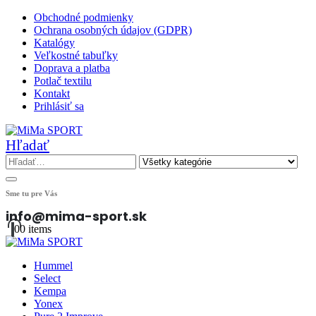
Obchodné podmienky
Ochrana osobných údajov (GDPR)
Katalógy
Veľkostné tabuľky
Doprava a platba
Potlač textilu
Kontakt
Prihlásiť sa
Hľadať
Sme tu pre Vás
info@mima-sport.sk
0
0 items
Hummel
Select
Kempa
Yonex