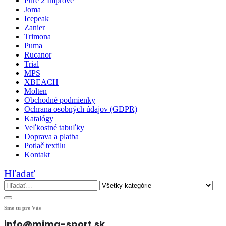
Pure 2 Improve
Joma
Icepeak
Zanier
Trimona
Puma
Rucanor
Trial
MPS
XBEACH
Molten
Obchodné podmienky
Ochrana osobných údajov (GDPR)
Katalógy
Veľkostné tabuľky
Doprava a platba
Potlač textilu
Kontakt
Hľadať
Sme tu pre Vás
info@mima-sport.sk