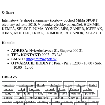
O firme
Internetový (e-shop) a kamenný športový obchod MiMa SPORT
otvorený od roku 2010. V ponuke výrobky od značiek HUMMEL,
KEMPA, SELECT, PUMA, YONEX, MPS, ZANIER, ICEPEAK,
JOMA, MOLTEN, TRIAL, TRIMONA, RUCANOR, XBEACH.
Kontakt
ADRESA:
Hviezdoslavova 81, Stupava 900 31
TEL. KONTAKT:
0907 173 343
EMAIL:
info@mima-sport.sk
OTVÁRACIE HODINY :
Pon. - Pia. / 12:00 - 18:00 / Sob.
- 10:00 - 12:00
ODKAZY
bandáže
bedminton
Bundy
chrániče
dresy
fitness
florbal
halovky
hokej
Hummel
Icepeak
Joma
Kempa
kraťasy
legíny
lep
lopty
mikiny
Molten
MPS
ostatné
ponožky
potítka
Puma
Pure 2 Improve
Rucanor
rukavice
ruksak
Select
spodne pradlo
súpravy
Tašky
tenisky
tepláky
termo