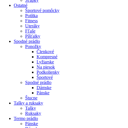
Šľapky
Ostatné
Športové pomôcky
Potítka
Fitness
Uteráky
Fľaše
Píšťalky
Spodné prádlo
Ponožky
Členkové
Kompresné
Lyžiarske
Na piesok
Podkolienky
Športové
Spodné prádlo
Dámske
Pánske
Štucne
Tašky a ruksaky
Tašky
Ruksaky
Termo prádlo
Pánske