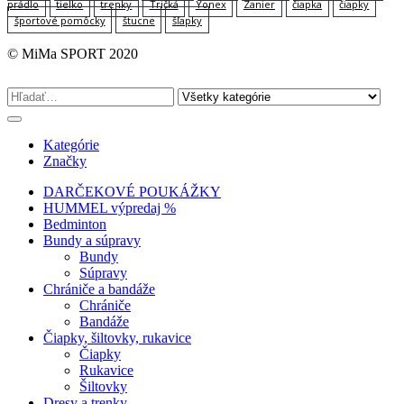
prádlo
tielko
trenky
Tričká
Yonex
Zanier
čiapka
čiapky
športové pomôcky
štucne
šľapky
© MiMa SPORT 2020
Kategórie
Značky
DARČEKOVÉ POUKÁŽKY
HUMMEL výpredaj %
Bedminton
Bundy a súpravy
Bundy
Súpravy
Chrániče a bandáže
Chrániče
Bandáže
Čiapky, šiltovky, rukavice
Čiapky
Rukavice
Šiltovky
Dresy a trenky