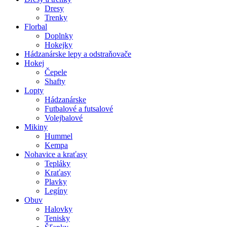
Dresy
Trenky
Florbal
Doplnky
Hokejky
Hádzanárske lepy a odstraňovače
Hokej
Čepele
Shafty
Lopty
Hádzanárske
Futbalové a futsalové
Volejbalové
Mikiny
Hummel
Kempa
Nohavice a kraťasy
Tepláky
Kraťasy
Plavky
Legíny
Obuv
Halovky
Tenisky