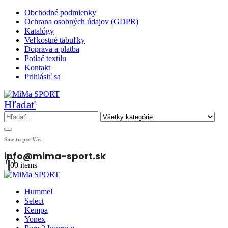
Obchodné podmienky
Ochrana osobných údajov (GDPR)
Katalógy
Veľkostné tabuľky
Doprava a platba
Potlač textilu
Kontakt
Prihlásiť sa
Hľadať
Sme tu pre Vás
info@mima-sport.sk
0
0 items
Hummel
Select
Kempa
Yonex