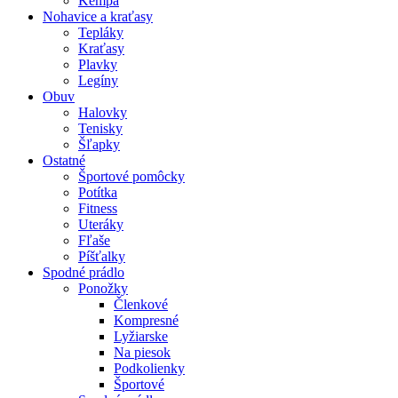
Kempa
Nohavice a kraťasy
Tepláky
Kraťasy
Plavky
Legíny
Obuv
Halovky
Tenisky
Šľapky
Ostatné
Športové pomôcky
Potítka
Fitness
Uteráky
Fľaše
Píšťalky
Spodné prádlo
Ponožky
Členkové
Kompresné
Lyžiarske
Na piesok
Podkolienky
Športové