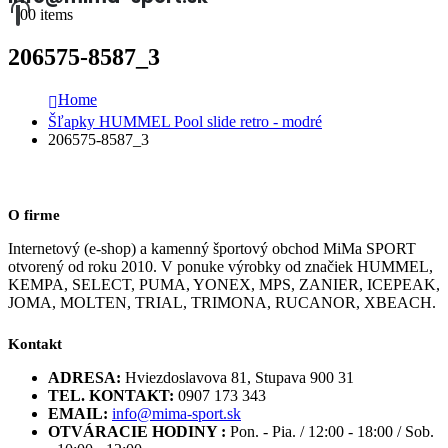
0
0 items
206575-8587_3
Home
Šľapky HUMMEL Pool slide retro - modré
206575-8587_3
O firme
Internetový (e-shop) a kamenný športový obchod MiMa SPORT
otvorený od roku 2010. V ponuke výrobky od značiek HUMMEL,
KEMPA, SELECT, PUMA, YONEX, MPS, ZANIER, ICEPEAK,
JOMA, MOLTEN, TRIAL, TRIMONA, RUCANOR, XBEACH.
Kontakt
ADRESA:
Hviezdoslavova 81, Stupava 900 31
TEL. KONTAKT:
0907 173 343
EMAIL:
info@mima-sport.sk
OTVÁRACIE HODINY :
Pon. - Pia. / 12:00 - 18:00 / Sob.