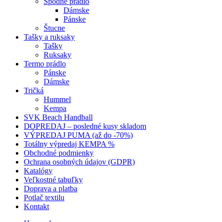
Spodné prádlo
Dámske
Pánske
Štucne
Tašky a ruksaky
Tašky
Ruksaky
Termo prádlo
Pánske
Dámske
Tričká
Hummel
Kempa
SVK Beach Handball
DOPREDAJ – posledné kusy skladom
VÝPREDAJ PUMA (až do -70%)
Totálny výpredaj KEMPA %
Obchodné podmienky
Ochrana osobných údajov (GDPR)
Katalógy
Veľkostné tabuľky
Doprava a platba
Potlač textilu
Kontakt