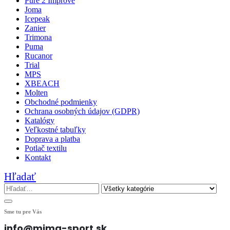
Pure 2 Improve
Joma
Icepeak
Zanier
Trimona
Puma
Rucanor
Trial
MPS
XBEACH
Molten
Obchodné podmienky
Ochrana osobných údajov (GDPR)
Katalógy
Veľkostné tabuľky
Doprava a platba
Potlač textilu
Kontakt
Hľadať
Sme tu pre Vás
info@mima-sport.sk