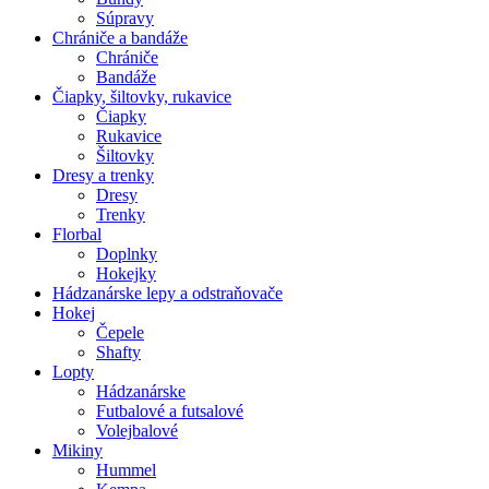
Súpravy
Chrániče a bandáže
Chrániče
Bandáže
Čiapky, šiltovky, rukavice
Čiapky
Rukavice
Šiltovky
Dresy a trenky
Dresy
Trenky
Florbal
Doplnky
Hokejky
Hádzanárske lepy a odstraňovače
Hokej
Čepele
Shafty
Lopty
Hádzanárske
Futbalové a futsalové
Volejbalové
Mikiny
Hummel