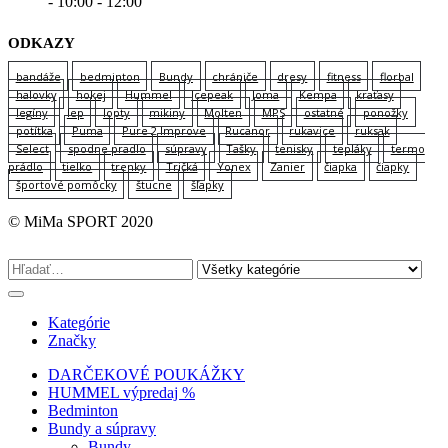
- 10:00 - 12:00
ODKAZY
bandáže
bedminton
Bundy
chrániče
dresy
fitness
florbal
halovky
hokej
Hummel
Icepeak
Joma
Kempa
kraťasy
legíny
lep
lopty
mikiny
Molten
MPS
ostatné
ponožky
potítka
Puma
Pure 2 Improve
Rucanor
rukavice
ruksak
Select
spodne pradlo
súpravy
Tašky
tenisky
tepláky
termo
prádlo
tielko
trenky
Tričká
Yonex
Zanier
čiapka
čiapky
športové pomôcky
štucne
šľapky
© MiMa SPORT 2020
Kategórie
Značky
DARČEKOVÉ POUKÁŽKY
HUMMEL výpredaj %
Bedminton
Bundy a súpravy
Bundy