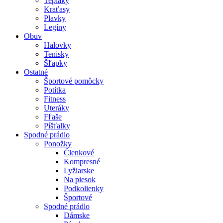
Tepláky
Kraťasy
Plavky
Legíny
Obuv
Halovky
Tenisky
Šľapky
Ostatné
Športové pomôcky
Potítka
Fitness
Uteráky
Fľaše
Píšťalky
Spodné prádlo
Ponožky
Členkové
Kompresné
Lyžiarske
Na piesok
Podkolienky
Športové
Spodné prádlo
Dámske