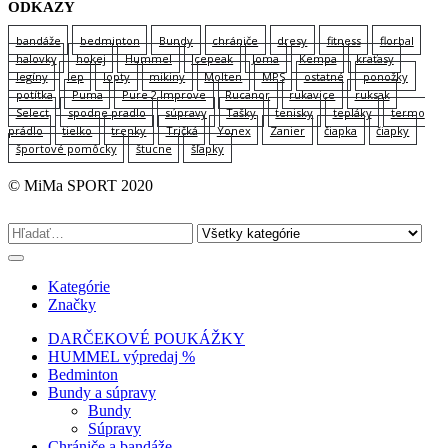
ODKAZY
bandáže
bedminton
Bundy
chrániče
dresy
fitness
florbal
halovky
hokej
Hummel
Icepeak
Joma
Kempa
kraťasy
legíny
lep
lopty
mikiny
Molten
MPS
ostatné
ponožky
potítka
Puma
Pure 2 Improve
Rucanor
rukavice
ruksak
Select
spodne pradlo
súpravy
Tašky
tenisky
tepláky
termo
prádlo
tielko
trenky
Tričká
Yonex
Zanier
čiapka
čiapky
športové pomôcky
štucne
šľapky
© MiMa SPORT 2020
Kategórie
Značky
DARČEKOVÉ POUKÁŽKY
HUMMEL výpredaj %
Bedminton
Bundy a súpravy
Bundy
Súpravy
Chrániče a bandáže