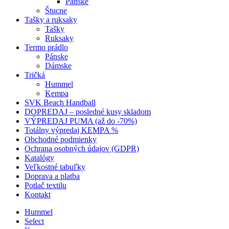
Pánske
Štucne
Tašky a ruksaky
Tašky
Ruksaky
Termo prádlo
Pánske
Dámske
Tričká
Hummel
Kempa
SVK Beach Handball
DOPREDAJ – posledné kusy skladom
VÝPREDAJ PUMA (až do -70%)
Totálny výpredaj KEMPA %
Obchodné podmienky
Ochrana osobných údajov (GDPR)
Katalógy
Veľkostné tabuľky
Doprava a platba
Potlač textilu
Kontakt
Hummel
Select