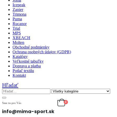
Joma
Icepeak
Zanier
Trimona
Puma
Rucanor
Trial
MPS
XBEACH
Molten
Obchodné podmienky
Ochrana osobných údajov (GDPR)
Katalógy
Veľkostné tabuľky
Doprava a platba
Potlač textilu
Kontakt
Hľadať
0
Sme tu pre Vás
info@mima-sport.sk