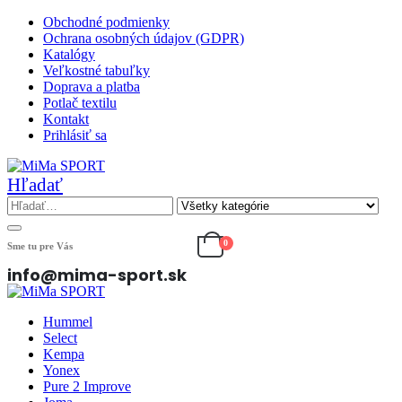
Obchodné podmienky
Ochrana osobných údajov (GDPR)
Katalógy
Veľkostné tabuľky
Doprava a platba
Potlač textilu
Kontakt
Prihlásiť sa
Hľadať
0
Sme tu pre Vás
info@mima-sport.sk
Hummel
Select
Kempa
Yonex
Pure 2 Improve