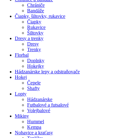
Chrániče
Bandáže
Čiapky, šiltovky, rukavice
Čiapky
Rukavice
Šiltovky
Dresy a trenky
Dresy
Trenky
Florbal
Doplnky
Hokejky
Hádzanárske lepy a odstraňovače
Hokej
Čepele
Shafty
Lopty
Hádzanárske
Futbalové a futsalové
Volejbalové
Mikiny
Hummel
Kempa
Nohavice a kraťasy