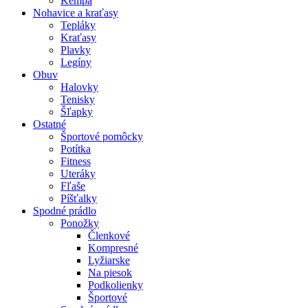
Kempa
Nohavice a kraťasy
Tepláky
Kraťasy
Plavky
Legíny
Obuv
Halovky
Tenisky
Šľapky
Ostatné
Športové pomôcky
Potítka
Fitness
Uteráky
Fľaše
Píšťalky
Spodné prádlo
Ponožky
Členkové
Kompresné
Lyžiarske
Na piesok
Podkolienky
Športové