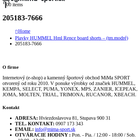
0
0 items
205183-7666
Home
Plavky HUMMEL Hml Rence board shorts – (tm.modré)
205183-7666
O firme
Internetový (e-shop) a kamenný športový obchod MiMa SPORT
otvorený od roku 2010. V ponuke výrobky od značiek HUMMEL,
KEMPA, SELECT, PUMA, YONEX, MPS, ZANIER, ICEPEAK,
JOMA, MOLTEN, TRIAL, TRIMONA, RUCANOR, XBEACH.
Kontakt
ADRESA:
Hviezdoslavova 81, Stupava 900 31
TEL. KONTAKT:
0907 173 343
EMAIL:
info@mima-sport.sk
OTVÁRACIE HODINY :
Pon. - Pia. / 12:00 - 18:00 / Sob.