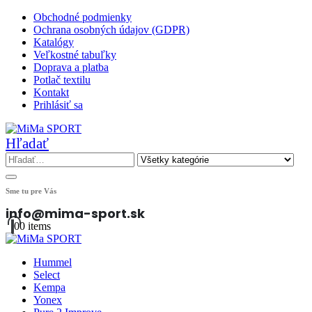
Obchodné podmienky
Ochrana osobných údajov (GDPR)
Katalógy
Veľkostné tabuľky
Doprava a platba
Potlač textilu
Kontakt
Prihlásiť sa
Hľadať
Sme tu pre Vás
info@mima-sport.sk
0
0 items
Hummel
Select
Kempa
Yonex