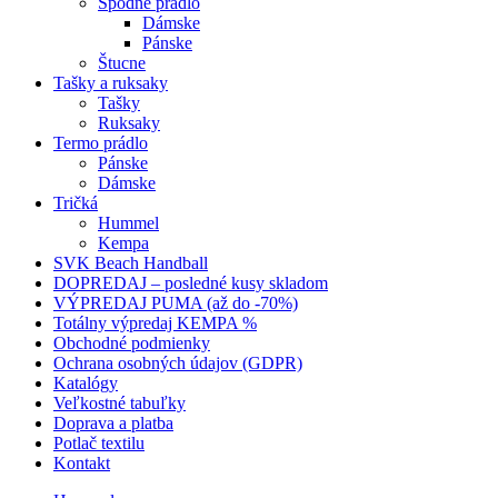
Spodné prádlo
Dámske
Pánske
Štucne
Tašky a ruksaky
Tašky
Ruksaky
Termo prádlo
Pánske
Dámske
Tričká
Hummel
Kempa
SVK Beach Handball
DOPREDAJ – posledné kusy skladom
VÝPREDAJ PUMA (až do -70%)
Totálny výpredaj KEMPA %
Obchodné podmienky
Ochrana osobných údajov (GDPR)
Katalógy
Veľkostné tabuľky
Doprava a platba
Potlač textilu
Kontakt