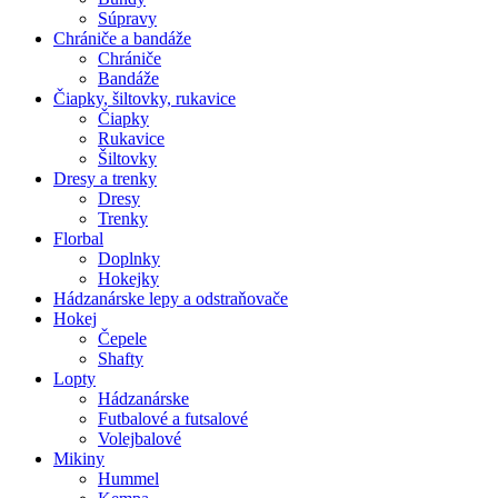
Súpravy
Chrániče a bandáže
Chrániče
Bandáže
Čiapky, šiltovky, rukavice
Čiapky
Rukavice
Šiltovky
Dresy a trenky
Dresy
Trenky
Florbal
Doplnky
Hokejky
Hádzanárske lepy a odstraňovače
Hokej
Čepele
Shafty
Lopty
Hádzanárske
Futbalové a futsalové
Volejbalové
Mikiny
Hummel