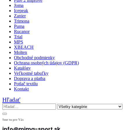
Pure 2 Improve
Joma
Icepeak
Zanier
Trimona
Puma
Rucanor
Trial
MPS
XBEACH
Molten
Obchodné podmienky
Ochrana osobných údajov (GDPR)
Katalógy
Veľkostné tabuľky
Doprava a platba
Potlač textilu
Kontakt
Hľadať
Sme tu pre Vás
info@mima-sport.sk