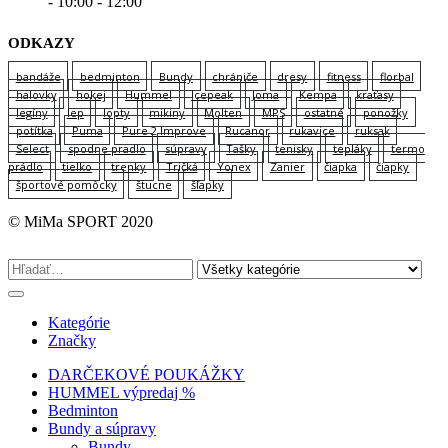
- 10:00 - 12:00
ODKAZY
bandáže
bedminton
Bundy
chrániče
dresy
fitness
florbal
halovky
hokej
Hummel
Icepeak
Joma
Kempa
kraťasy
legíny
lep
lopty
mikiny
Molten
MPS
ostatné
ponožky
potítka
Puma
Pure 2 Improve
Rucanor
rukavice
ruksak
Select
spodne pradlo
súpravy
Tašky
tenisky
tepláky
termo
prádlo
tielko
trenky
Tričká
Yonex
Zanier
čiapka
čiapky
športové pomôcky
štucne
šľapky
© MiMa SPORT 2020
Kategórie
Značky
DARČEKOVÉ POUKÁŽKY
HUMMEL výpredaj %
Bedminton
Bundy a súpravy
Bundy