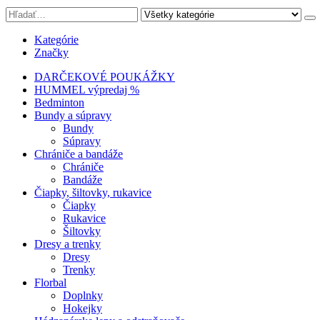
Kategórie
Značky
DARČEKOVÉ POUKÁŽKY
HUMMEL výpredaj %
Bedminton
Bundy a súpravy
Bundy
Súpravy
Chrániče a bandáže
Chrániče
Bandáže
Čiapky, šiltovky, rukavice
Čiapky
Rukavice
Šiltovky
Dresy a trenky
Dresy
Trenky
Florbal
Doplnky
Hokejky