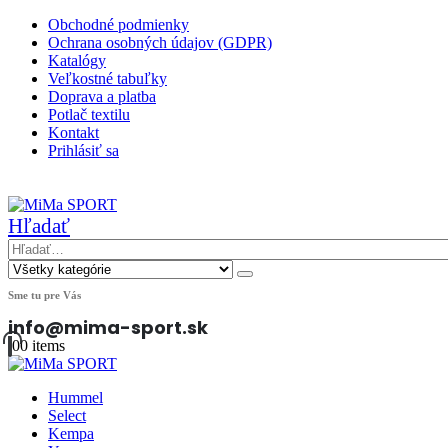
Obchodné podmienky
Ochrana osobných údajov (GDPR)
Katalógy
Veľkostné tabuľky
Doprava a platba
Potlač textilu
Kontakt
Prihlásiť sa
|
Hľadať
Sme tu pre Vás
info@mima-sport.sk
0
0 items
Hummel
Select
Kempa