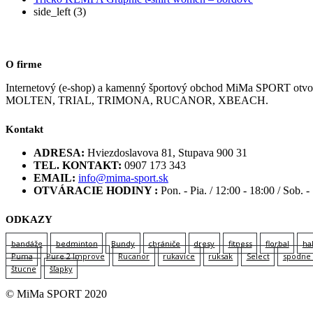
side_left (3)
O firme
Internetový (e-shop) a kamenný športový obchod MiMa SPORT
MOLTEN, TRIAL, TRIMONA, RUCANOR, XBEACH.
Kontakt
ADRESA:
Hviezdoslavova 81, Stupava 900 31
TEL. KONTAKT:
0907 173 343
EMAIL:
info@mima-sport.sk
OTVÁRACIE HODINY :
Pon. - Pia. / 12:00 - 18:00 / Sob. -
ODKAZY
bandáže
bedminton
Bundy
chrániče
dresy
fitness
florbal
ha
Puma
Pure 2 Improve
Rucanor
rukavice
ruksak
Select
spodne 
štucne
šľapky
© MiMa SPORT 2020