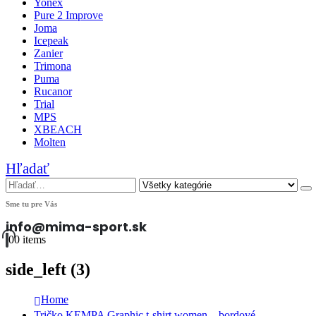
Yonex
Pure 2 Improve
Joma
Icepeak
Zanier
Trimona
Puma
Rucanor
Trial
MPS
XBEACH
Molten
Hľadať
Sme tu pre Vás
info@mima-sport.sk
0
0 items
side_left (3)
Home
Tričko KEMPA Graphic t-shirt women – bordové