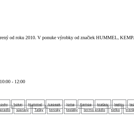
 otvorený od roku 2010. V ponuke výrobky od značiek HUMMEL
 10:00 - 12:00
lovky
hokej
Hummel
Icepeak
Joma
Kempa
kraťasy
legíny
le
pradlo
súpravy
Tašky
tenisky
tepláky
termo prádlo
tielko
tren