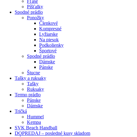
Fľaše
Píšťalky
Spodné prádlo
Ponožky
Členkové
Kompresné
Lyžiarske
Na piesok
Podkolienky
Športové
Spodné prádlo
Dámske
Pánske
Štucne
Tašky a ruksaky
Tašky
Ruksaky
Termo prádlo
Pánske
Dámske
Tričká
Hummel
Kempa
SVK Beach Handball
DOPREDAJ – posledné kusy skladom