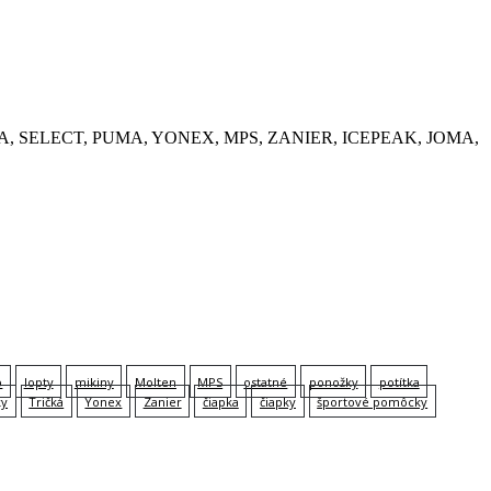
, KEMPA, SELECT, PUMA, YONEX, MPS, ZANIER, ICEPEAK, JOMA,
p
lopty
mikiny
Molten
MPS
ostatné
ponožky
potítka
ky
Tričká
Yonex
Zanier
čiapka
čiapky
športové pomôcky