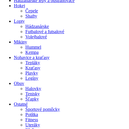
Hádzanárske lepy a odstraňovače
Hokej
Čepele
Shafty
Lopty
Hádzanárske
Futbalové a futsalové
Volejbalové
Mikiny
Hummel
Kempa
Nohavice a kraťasy
Tepláky
Kraťasy
Plavky
Legíny
Obuv
Halovky
Tenisky
Šľapky
Ostatné
Športové pomôcky
Potítka
Fitness
Uteráky