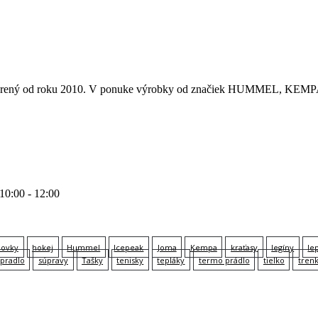
 otvorený od roku 2010. V ponuke výrobky od značiek HUMMEL
 10:00 - 12:00
lovky
hokej
Hummel
Icepeak
Joma
Kempa
kraťasy
legíny
le
pradlo
súpravy
Tašky
tenisky
tepláky
termo prádlo
tielko
tren