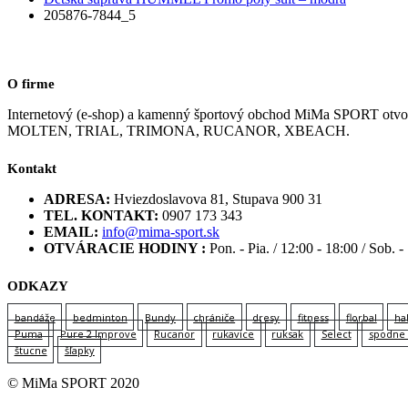
205876-7844_5
O firme
Internetový (e-shop) a kamenný športový obchod MiMa SPORT
MOLTEN, TRIAL, TRIMONA, RUCANOR, XBEACH.
Kontakt
ADRESA:
Hviezdoslavova 81, Stupava 900 31
TEL. KONTAKT:
0907 173 343
EMAIL:
info@mima-sport.sk
OTVÁRACIE HODINY :
Pon. - Pia. / 12:00 - 18:00 / Sob. -
ODKAZY
bandáže
bedminton
Bundy
chrániče
dresy
fitness
florbal
ha
Puma
Pure 2 Improve
Rucanor
rukavice
ruksak
Select
spodne 
štucne
šľapky
© MiMa SPORT 2020