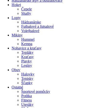
Hádzanárske lepy a odstraňovače
Hokej
Čepele
Shafty
Lopty
Hádzanárske
Futbalové a futsalové
Volejbalové
Mikiny
Hummel
Kempa
Nohavice a kraťasy
Tepláky
Kraťasy
Plavky
Legíny
Obuv
Halovky
Tenisky
Šľapky
Ostatné
Športové pomôcky
Potítka
Fitness
Uteráky