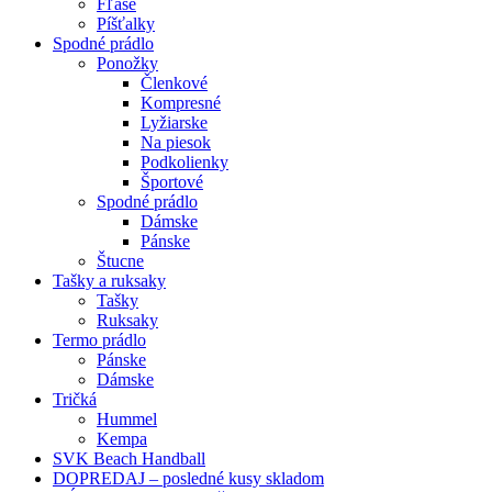
Fľaše
Píšťalky
Spodné prádlo
Ponožky
Členkové
Kompresné
Lyžiarske
Na piesok
Podkolienky
Športové
Spodné prádlo
Dámske
Pánske
Štucne
Tašky a ruksaky
Tašky
Ruksaky
Termo prádlo
Pánske
Dámske
Tričká
Hummel
Kempa
SVK Beach Handball
DOPREDAJ – posledné kusy skladom