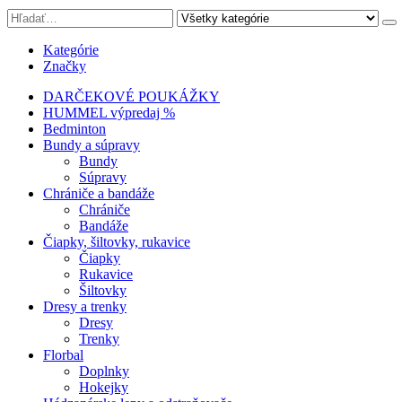
Kategórie
Značky
DARČEKOVÉ POUKÁŽKY
HUMMEL výpredaj %
Bedminton
Bundy a súpravy
Bundy
Súpravy
Chrániče a bandáže
Chrániče
Bandáže
Čiapky, šiltovky, rukavice
Čiapky
Rukavice
Šiltovky
Dresy a trenky
Dresy
Trenky
Florbal
Doplnky
Hokejky