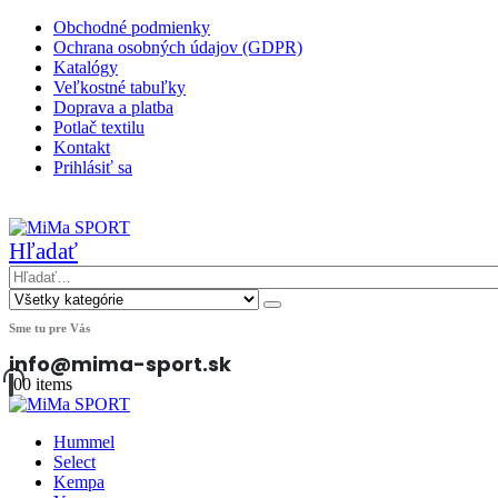
Obchodné podmienky
Ochrana osobných údajov (GDPR)
Katalógy
Veľkostné tabuľky
Doprava a platba
Potlač textilu
Kontakt
Prihlásiť sa
|
Hľadať
Sme tu pre Vás
info@mima-sport.sk
0
0 items
Hummel
Select
Kempa