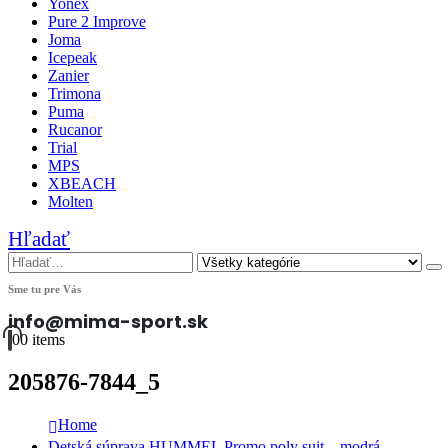
Yonex
Pure 2 Improve
Joma
Icepeak
Zanier
Trimona
Puma
Rucanor
Trial
MPS
XBEACH
Molten
Hľadať
Sme tu pre Vás
info@mima-sport.sk
0
0 items
205876-7844_5
Home
Detská súprava HUMMEL Promo poly suit – modrá