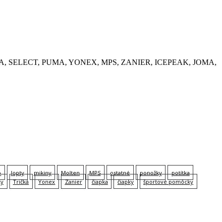
, KEMPA, SELECT, PUMA, YONEX, MPS, ZANIER, ICEPEAK, JOMA,
p
lopty
mikiny
Molten
MPS
ostatné
ponožky
potítka
ky
Tričká
Yonex
Zanier
čiapka
čiapky
športové pomôcky