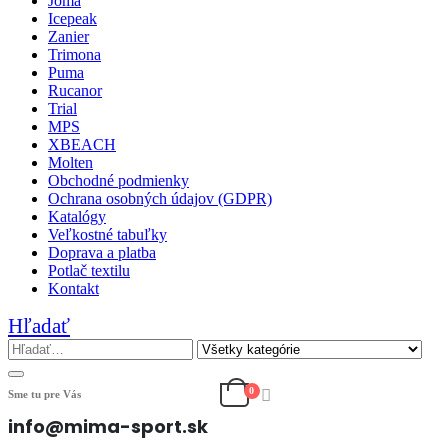
Joma
Icepeak
Zanier
Trimona
Puma
Rucanor
Trial
MPS
XBEACH
Molten
Obchodné podmienky
Ochrana osobných údajov (GDPR)
Katalógy
Veľkostné tabuľky
Doprava a platba
Potlač textilu
Kontakt
Hľadať
0
Sme tu pre Vás
info@mima-sport.sk