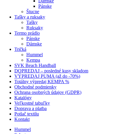
Dámske
Pánske
Štucne
Tašky a ruksaky
Tašky
Ruksaky
Termo prádlo
Pánske
Dámske
Tričká
Hummel
Kempa
SVK Beach Handball
DOPREDAJ – posledné kusy skladom
VÝPREDAJ PUMA (až do -70%)
Totálny výpredaj KEMPA %
Obchodné podmienky
Ochrana osobných údajov (GDPR)
Katalógy
Veľkostné tabuľky
Doprava a platba
Potlač textilu
Kontakt
Hummel