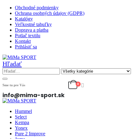
Obchodné podmienky
Ochrana osobných údajov (GDPR)
Katalógy
Veľkostné tabuľky
Doprava a platba
Potlač textilu
Kontakt
Prihlásiť sa
Hľadať
0
Sme tu pre Vás
info@mima-sport.sk
Hummel
Select
Kempa
Yonex
Pure 2 Improve