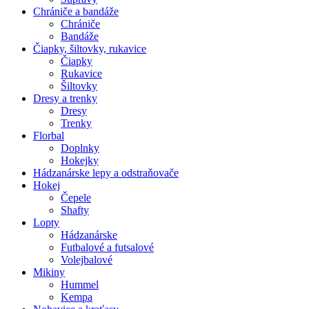
Chrániče a bandáže
Chrániče
Bandáže
Čiapky, šiltovky, rukavice
Čiapky
Rukavice
Šiltovky
Dresy a trenky
Dresy
Trenky
Florbal
Doplnky
Hokejky
Hádzanárske lepy a odstraňovače
Hokej
Čepele
Shafty
Lopty
Hádzanárske
Futbalové a futsalové
Volejbalové
Mikiny
Hummel
Kempa