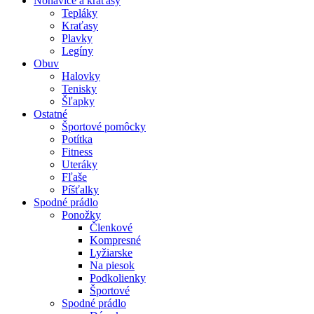
Nohavice a kraťasy
Tepláky
Kraťasy
Plavky
Legíny
Obuv
Halovky
Tenisky
Šľapky
Ostatné
Športové pomôcky
Potítka
Fitness
Uteráky
Fľaše
Píšťalky
Spodné prádlo
Ponožky
Členkové
Kompresné
Lyžiarske
Na piesok
Podkolienky
Športové
Spodné prádlo