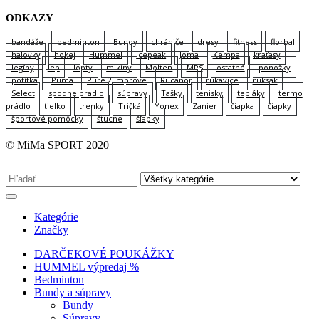
ODKAZY
bandáže
bedminton
Bundy
chrániče
dresy
fitness
florbal
halovky
hokej
Hummel
Icepeak
Joma
Kempa
kraťasy
legíny
lep
lopty
mikiny
Molten
MPS
ostatné
ponožky
potítka
Puma
Pure 2 Improve
Rucanor
rukavice
ruksak
Select
spodne pradlo
súpravy
Tašky
tenisky
tepláky
termo
prádlo
tielko
trenky
Tričká
Yonex
Zanier
čiapka
čiapky
športové pomôcky
štucne
šľapky
© MiMa SPORT 2020
Kategórie
Značky
DARČEKOVÉ POUKÁŽKY
HUMMEL výpredaj %
Bedminton
Bundy a súpravy
Bundy
Súpravy