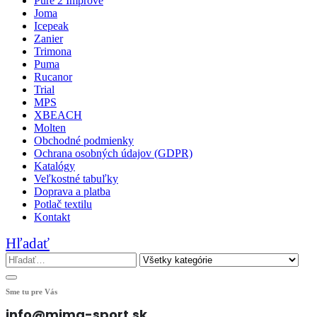
Pure 2 Improve
Joma
Icepeak
Zanier
Trimona
Puma
Rucanor
Trial
MPS
XBEACH
Molten
Obchodné podmienky
Ochrana osobných údajov (GDPR)
Katalógy
Veľkostné tabuľky
Doprava a platba
Potlač textilu
Kontakt
Hľadať
Sme tu pre Vás
info@mima-sport.sk