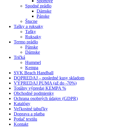
Športové
Spodné prádlo
Dámske
Pánske
Štucne
Tašky a ruksaky
Tašky
Ruksaky
Termo prádlo
Pánske
Dámske
Tričká
Hummel
Kempa
SVK Beach Handball
DOPREDAJ – posledné kusy skladom
VÝPREDAJ PUMA (až do -70%)
Totálny výpredaj KEMPA %
Obchodné podmienky
Ochrana osobných údajov (GDPR)
Katalógy
Veľkostné tabuľky
Doprava a platba
Potlač textilu
Kontakt