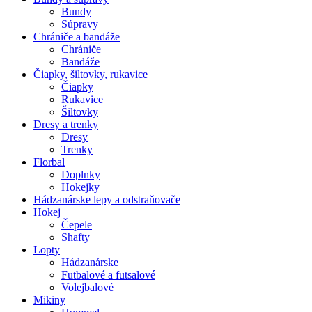
Bundy
Súpravy
Chrániče a bandáže
Chrániče
Bandáže
Čiapky, šiltovky, rukavice
Čiapky
Rukavice
Šiltovky
Dresy a trenky
Dresy
Trenky
Florbal
Doplnky
Hokejky
Hádzanárske lepy a odstraňovače
Hokej
Čepele
Shafty
Lopty
Hádzanárske
Futbalové a futsalové
Volejbalové
Mikiny