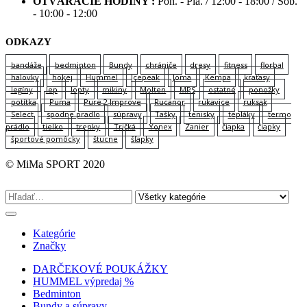
OTVÁRACIE HODINY :
Pon. - Pia. / 12:00 - 18:00 / Sob.
- 10:00 - 12:00
ODKAZY
bandáže
bedminton
Bundy
chrániče
dresy
fitness
florbal
halovky
hokej
Hummel
Icepeak
Joma
Kempa
kraťasy
legíny
lep
lopty
mikiny
Molten
MPS
ostatné
ponožky
potítka
Puma
Pure 2 Improve
Rucanor
rukavice
ruksak
Select
spodne pradlo
súpravy
Tašky
tenisky
tepláky
termo
prádlo
tielko
trenky
Tričká
Yonex
Zanier
čiapka
čiapky
športové pomôcky
štucne
šľapky
© MiMa SPORT 2020
Kategórie
Značky
DARČEKOVÉ POUKÁŽKY
HUMMEL výpredaj %
Bedminton
Bundy a súpravy