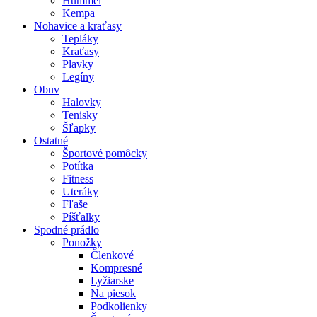
Hummel
Kempa
Nohavice a kraťasy
Tepláky
Kraťasy
Plavky
Legíny
Obuv
Halovky
Tenisky
Šľapky
Ostatné
Športové pomôcky
Potítka
Fitness
Uteráky
Fľaše
Píšťalky
Spodné prádlo
Ponožky
Členkové
Kompresné
Lyžiarske
Na piesok
Podkolienky