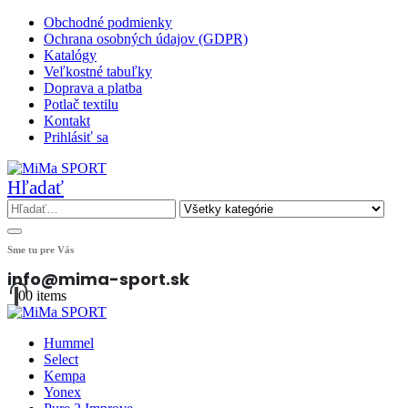
Obchodné podmienky
Ochrana osobných údajov (GDPR)
Katalógy
Veľkostné tabuľky
Doprava a platba
Potlač textilu
Kontakt
Prihlásiť sa
Hľadať
Sme tu pre Vás
info@mima-sport.sk
0
0 items
Hummel
Select
Kempa
Yonex