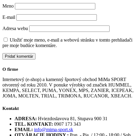
Meno
E-mail
Adresa webu
Uložiť moje meno, e-mail a webovú stránku v tomto prehliadači
pre moje budúce komentáre.
O firme
Internetový (e-shop) a kamenný športový obchod MiMa SPORT
otvorený od roku 2010. V ponuke výrobky od značiek HUMMEL,
KEMPA, SELECT, PUMA, YONEX, MPS, ZANIER, ICEPEAK,
JOMA, MOLTEN, TRIAL, TRIMONA, RUCANOR, XBEACH.
Kontakt
ADRESA:
Hviezdoslavova 81, Stupava 900 31
TEL. KONTAKT:
0907 173 343
EMAIL:
info@mima-sport.sk
OTVÁRACIE HODINY :
Pon. - Pia. / 12:00 - 18:00 / Sob.