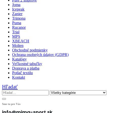
Pure 2 Improve
Joma
Icepeak
Zanier
Trimona
Puma
Rucanor
Trial
MPS
XBEACH
Molten
Obchodné podmienky
Ochrana osobných údajov (GDPR)
Katalógy
Veľkostné tabuľky
Doprava a platba
Potlač textilu
Kontakt
Hľadať
Sme tu pre Vás
info@mima-sport.sk