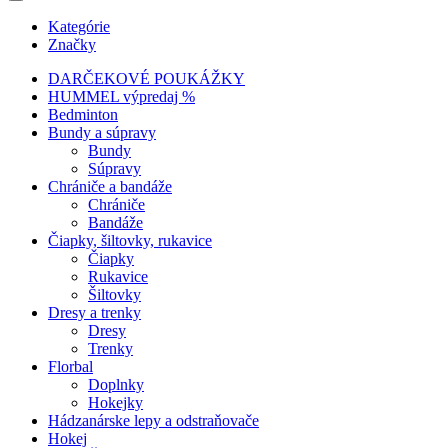
Kategórie
Značky
DARČEKOVÉ POUKÁŽKY
HUMMEL výpredaj %
Bedminton
Bundy a súpravy
Bundy
Súpravy
Chrániče a bandáže
Chrániče
Bandáže
Čiapky, šiltovky, rukavice
Čiapky
Rukavice
Šiltovky
Dresy a trenky
Dresy
Trenky
Florbal
Doplnky
Hokejky
Hádzanárske lepy a odstraňovače
Hokej