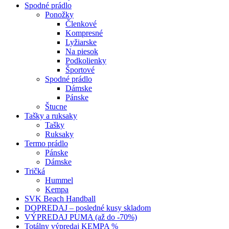
Spodné prádlo
Ponožky
Členkové
Kompresné
Lyžiarske
Na piesok
Podkolienky
Športové
Spodné prádlo
Dámske
Pánske
Štucne
Tašky a ruksaky
Tašky
Ruksaky
Termo prádlo
Pánske
Dámske
Tričká
Hummel
Kempa
SVK Beach Handball
DOPREDAJ – posledné kusy skladom
VÝPREDAJ PUMA (až do -70%)
Totálny výpredaj KEMPA %