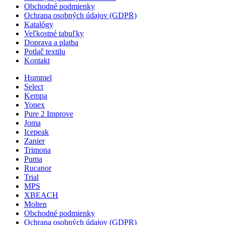
Obchodné podmienky
Ochrana osobných údajov (GDPR)
Katalógy
Veľkostné tabuľky
Doprava a platba
Potlač textilu
Kontakt
Hummel
Select
Kempa
Yonex
Pure 2 Improve
Joma
Icepeak
Zanier
Trimona
Puma
Rucanor
Trial
MPS
XBEACH
Molten
Obchodné podmienky
Ochrana osobných údajov (GDPR)