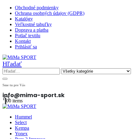
Obchodné podmienky
Ochrana osobných údajov (GDPR)
Katalógy
Veľkostné tabuľky
Doprava a platba
Potlač textilu
Kontakt
Prihlásiť sa
Hľadať
Sme tu pre Vás
info@mima-sport.sk
0
0 items
Hummel
Select
Kempa
Yonex