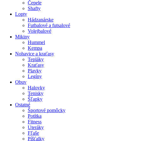
Čepele
Shafty
Lopty
Hádzanárske
Futbalové a futsalové
Volejbalové
Mikiny
Hummel
Kempa
Nohavice a kraťasy
Tepláky
Kraťasy
Plavky
Legíny
Obuv
Halovky
Tenisky
Šľapky
Ostatné
Športové pomôcky
Potítka
Fitness
Uteráky
Fľaše
Píšťalky