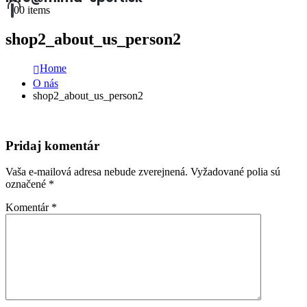
0
0 items
shop2_about_us_person2
Home
O nás
shop2_about_us_person2
Pridaj komentár
Vaša e-mailová adresa nebude zverejnená.
Vyžadované polia sú
označené
*
Komentár
*