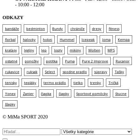
- 10:00 - 12:00
ODKAZY
bandáže
bedminton
Bundy
chrániče
dresy
fitness
florbal
halovky
hokej
Hummel
Icepeak
Joma
Kempa
kraťasy
legíny
lep
lopty
mikiny
Molten
MPS
ostatné
ponožky
potítka
Puma
Pure 2 Improve
Rucanor
rukavice
ruksak
Select
spodne pradlo
súpravy
Tašky
tenisky
tepláky
termo prádlo
tielko
trenky
Tričká
Yonex
Zanier
čiapka
čiapky
športové pomôcky
štucne
šľapky
© MiMa SPORT 2020