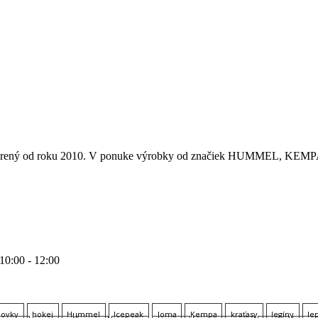
 otvorený od roku 2010. V ponuke výrobky od značiek HUMMEL
 10:00 - 12:00
lovky
hokej
Hummel
Icepeak
Joma
Kempa
kraťasy
legíny
le