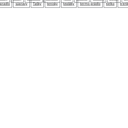
pradlo
súpravy
Tašky
tenisky
tepláky
termo prádlo
tielko
tren