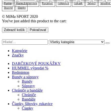
Puma
Pure 2 Improve
Rucanor
rukavice
ruksak
Select
spodne 
štucne
šľapky
© MiMa SPORT 2020
You've just added this product to the cart:
Zobraziť košík
Pokračovať
Kategórie
Značky
DARČEKOVÉ POUKÁŽKY
HUMMEL výpredaj %
Bedminton
Bundy a súpravy
Bundy
Súpravy
Chrániče a bandáže
Chrániče
Bandáže
Čiapky, šiltovky, rukavice
Čiapky