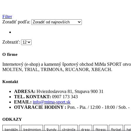
Filter
Zoradiť podľa:
Zobraziť:
O firme
Internetový (e-shop) a kamenný športový obchod MiMa SPORT
MOLTEN, TRIAL, TRIMONA, RUCANOR, XBEACH.
Kontakt
ADRESA:
Hviezdoslavova 81, Stupava 900 31
TEL. KONTAKT:
0907 173 343
EMAIL:
info@mima-sport.sk
OTVÁRACIE HODINY :
Pon. - Pia. / 12:00 - 18:00 / Sob. -
ODKAZY
bandáže
bedminton
Bundy
chrániče
dresy
fitness
florbal
ha