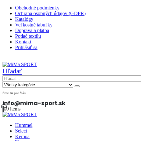
Obchodné podmienky
Ochrana osobných údajov (GDPR)
Katalógy
Veľkostné tabuľky
Doprava a platba
Potlač textilu
Kontakt
Prihlásiť sa
|
Hľadať
Sme tu pre Vás
info@mima-sport.sk
0
0 items
Hummel
Select
Kempa