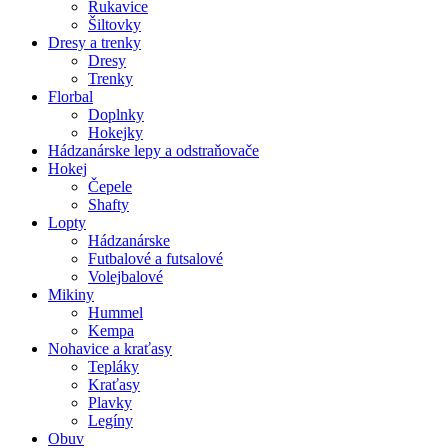
Rukavice
Šiltovky
Dresy a trenky
Dresy
Trenky
Florbal
Doplnky
Hokejky
Hádzanárske lepy a odstraňovače
Hokej
Čepele
Shafty
Lopty
Hádzanárske
Futbalové a futsalové
Volejbalové
Mikiny
Hummel
Kempa
Nohavice a kraťasy
Tepláky
Kraťasy
Plavky
Legíny
Obuv