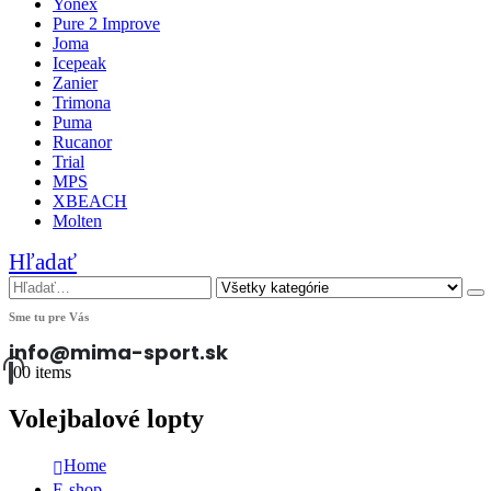
Yonex
Pure 2 Improve
Joma
Icepeak
Zanier
Trimona
Puma
Rucanor
Trial
MPS
XBEACH
Molten
Hľadať
Sme tu pre Vás
info@mima-sport.sk
0
0 items
Volejbalové lopty
Home
E-shop