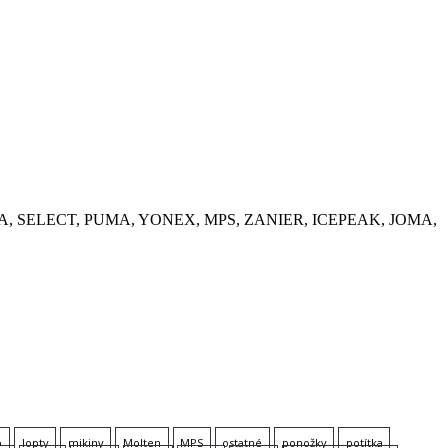
, KEMPA, SELECT, PUMA, YONEX, MPS, ZANIER, ICEPEAK, JOMA,
p
lopty
mikiny
Molten
MPS
ostatné
ponožky
potítka