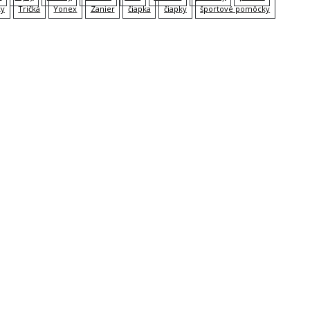
ky
Tričká
Yonex
Zanier
čiapka
čiapky
športové pomôcky