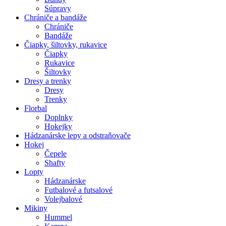
Súpravy
Chrániče a bandáže
Chrániče
Bandáže
Čiapky, šiltovky, rukavice
Čiapky
Rukavice
Šiltovky
Dresy a trenky
Dresy
Trenky
Florbal
Doplnky
Hokejky
Hádzanárske lepy a odstraňovače
Hokej
Čepele
Shafty
Lopty
Hádzanárske
Futbalové a futsalové
Volejbalové
Mikiny
Hummel