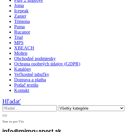
Pure 2 Improve
Joma
Icepeak
Zanier
Trimona
Puma
Rucanor
Trial
MPS
XBEACH
Molten
Obchodné podmienky
Ochrana osobných údajov (GDPR)
Katalógy
Veľkostné tabuľky
Doprava a platba
Potlač textilu
Kontakt
Hľadať
Sme tu pre Vás
info@mima-sport.sk