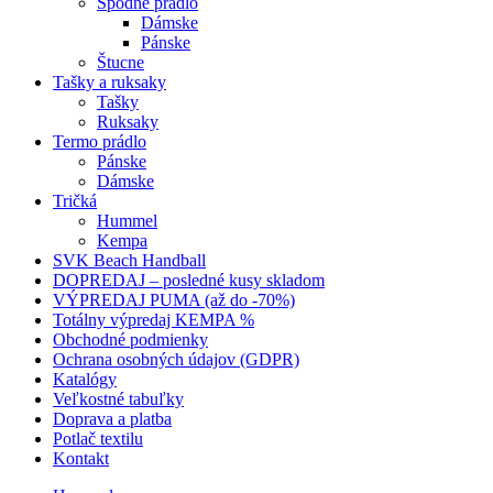
Spodné prádlo
Dámske
Pánske
Štucne
Tašky a ruksaky
Tašky
Ruksaky
Termo prádlo
Pánske
Dámske
Tričká
Hummel
Kempa
SVK Beach Handball
DOPREDAJ – posledné kusy skladom
VÝPREDAJ PUMA (až do -70%)
Totálny výpredaj KEMPA %
Obchodné podmienky
Ochrana osobných údajov (GDPR)
Katalógy
Veľkostné tabuľky
Doprava a platba
Potlač textilu
Kontakt