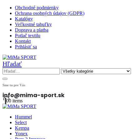
Obchodné podmienky
Ochrana osobných údajov (GDPR)
Katalógy
Veľkostné tabuľky
Doprava a platba
Potlač textilu
Kontakt
Prihlásiť sa
Hľadať
Sme tu pre Vás
info@mima-sport.sk
0
0 items
Hummel
Select
Kempa
Yonex