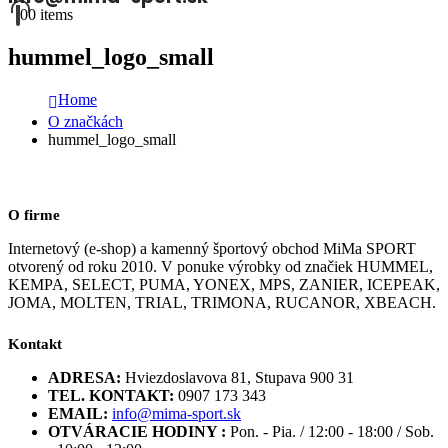
0
0 items
hummel_logo_small
Home
O značkách
hummel_logo_small
O firme
Internetový (e-shop) a kamenný športový obchod MiMa SPORT
otvorený od roku 2010. V ponuke výrobky od značiek HUMMEL,
KEMPA, SELECT, PUMA, YONEX, MPS, ZANIER, ICEPEAK,
JOMA, MOLTEN, TRIAL, TRIMONA, RUCANOR, XBEACH.
Kontakt
ADRESA:
Hviezdoslavova 81, Stupava 900 31
TEL. KONTAKT:
0907 173 343
EMAIL:
info@mima-sport.sk
OTVÁRACIE HODINY :
Pon. - Pia. / 12:00 - 18:00 / Sob.