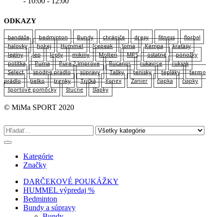
- 10:00 - 12:00
ODKAZY
bandáže
bedminton
Bundy
chrániče
dresy
fitness
florbal
halovky
hokej
Hummel
Icepeak
Joma
Kempa
kraťasy
legíny
lep
lopty
mikiny
Molten
MPS
ostatné
ponožky
potítka
Puma
Pure 2 Improve
Rucanor
rukavice
ruksak
Select
spodne pradlo
súpravy
Tašky
tenisky
tepláky
termo
prádlo
tielko
trenky
Tričká
Yonex
Zanier
čiapka
čiapky
športové pomôcky
štucne
šľapky
© MiMa SPORT 2020
Kategórie
Značky
DARČEKOVÉ POUKÁŽKY
HUMMEL výpredaj %
Bedminton
Bundy a súpravy
Bundy