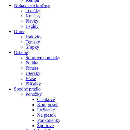
Kempa
Nohavice a kraťasy
Tepláky
Kraťasy
Plavky
Legíny
Obuv
Halovky
Tenisky
Šľapky
Ostatné
Športové pomôcky
Potítka
Fitness
Uteráky
Fľaše
Píšťalky
Spodné prádlo
Ponožky
Členkové
Kompresné
Lyžiarske
Na piesok
Podkolienky
Športové