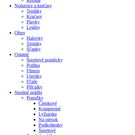
Kempa
Nohavice a kraťasy
Tepláky
Kraťasy
Plavky
Legíny
Obuv
Halovky
Tenisky
Šľapky
Ostatné
Športové pomôcky
Potítka
Fitness
Uteráky
Fľaše
Píšťalky
Spodné prádlo
Ponožky
Členkové
Kompresné
Lyžiarske
Na piesok
Podkolienky
Športové