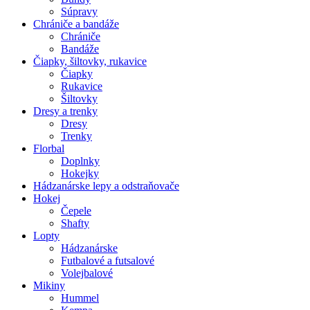
Súpravy
Chrániče a bandáže
Chrániče
Bandáže
Čiapky, šiltovky, rukavice
Čiapky
Rukavice
Šiltovky
Dresy a trenky
Dresy
Trenky
Florbal
Doplnky
Hokejky
Hádzanárske lepy a odstraňovače
Hokej
Čepele
Shafty
Lopty
Hádzanárske
Futbalové a futsalové
Volejbalové
Mikiny
Hummel