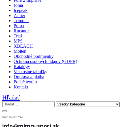
Pure 2 Improve
Joma
Icepeak
Zanier
Trimona
Puma
Rucanor
Trial
MPS
XBEACH
Molten
Obchodné podmienky
Ochrana osobných údajov (GDPR)
Katalógy
Veľkostné tabuľky
Doprava a platba
Potlač textilu
Kontakt
Hľadať
Sme tu pre Vás
info@mima-sport.sk