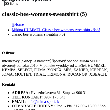
0
0 items
classic-bee-womens-sweatshirt (5)
Home
Mikina HUMMEL Classic bee womens sweatshirt - šedá
classic-bee-womens-sweatshirt (5)
O firme
Internetový (e-shop) a kamenný športový obchod MiMa SPORT
otvorený od roku 2010. V ponuke výrobky od značiek HUMMEL,
KEMPA, SELECT, PUMA, YONEX, MPS, ZANIER, ICEPEAK,
JOMA, MOLTEN, TRIAL, TRIMONA, RUCANOR, XBEACH.
Kontakt
ADRESA:
Hviezdoslavova 81, Stupava 900 31
TEL. KONTAKT:
0907 173 343
EMAIL:
info@mima-sport.sk
OTVÁRACIE HODINY :
Pon. - Pia. / 12:00 - 18:00 / Sob.