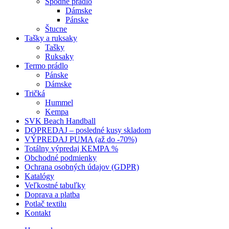
Spodné prádlo
Dámske
Pánske
Štucne
Tašky a ruksaky
Tašky
Ruksaky
Termo prádlo
Pánske
Dámske
Tričká
Hummel
Kempa
SVK Beach Handball
DOPREDAJ – posledné kusy skladom
VÝPREDAJ PUMA (až do -70%)
Totálny výpredaj KEMPA %
Obchodné podmienky
Ochrana osobných údajov (GDPR)
Katalógy
Veľkostné tabuľky
Doprava a platba
Potlač textilu
Kontakt