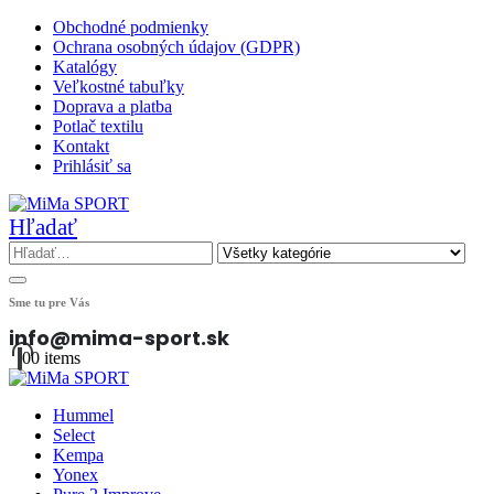
Obchodné podmienky
Ochrana osobných údajov (GDPR)
Katalógy
Veľkostné tabuľky
Doprava a platba
Potlač textilu
Kontakt
Prihlásiť sa
Hľadať
Sme tu pre Vás
info@mima-sport.sk
0
0 items
Hummel
Select
Kempa
Yonex