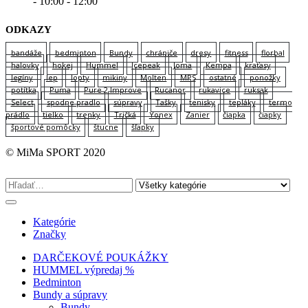
- 10:00 - 12:00
ODKAZY
bandáže
bedminton
Bundy
chrániče
dresy
fitness
florbal
halovky
hokej
Hummel
Icepeak
Joma
Kempa
kraťasy
legíny
lep
lopty
mikiny
Molten
MPS
ostatné
ponožky
potítka
Puma
Pure 2 Improve
Rucanor
rukavice
ruksak
Select
spodne pradlo
súpravy
Tašky
tenisky
tepláky
termo
prádlo
tielko
trenky
Tričká
Yonex
Zanier
čiapka
čiapky
športové pomôcky
štucne
šľapky
© MiMa SPORT 2020
Kategórie
Značky
DARČEKOVÉ POUKÁŽKY
HUMMEL výpredaj %
Bedminton
Bundy a súpravy
Bundy