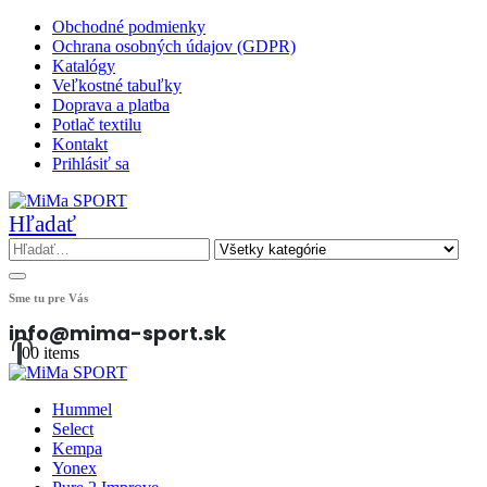
Obchodné podmienky
Ochrana osobných údajov (GDPR)
Katalógy
Veľkostné tabuľky
Doprava a platba
Potlač textilu
Kontakt
Prihlásiť sa
Hľadať
Sme tu pre Vás
info@mima-sport.sk
0
0 items
Hummel
Select
Kempa
Yonex