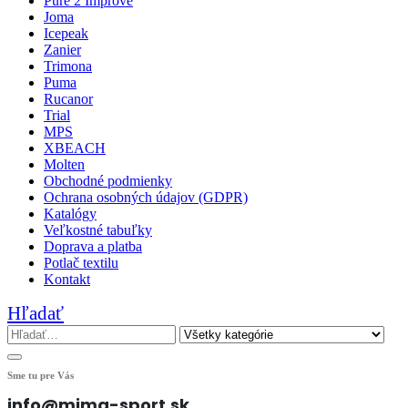
Pure 2 Improve
Joma
Icepeak
Zanier
Trimona
Puma
Rucanor
Trial
MPS
XBEACH
Molten
Obchodné podmienky
Ochrana osobných údajov (GDPR)
Katalógy
Veľkostné tabuľky
Doprava a platba
Potlač textilu
Kontakt
Hľadať
Sme tu pre Vás
info@mima-sport.sk