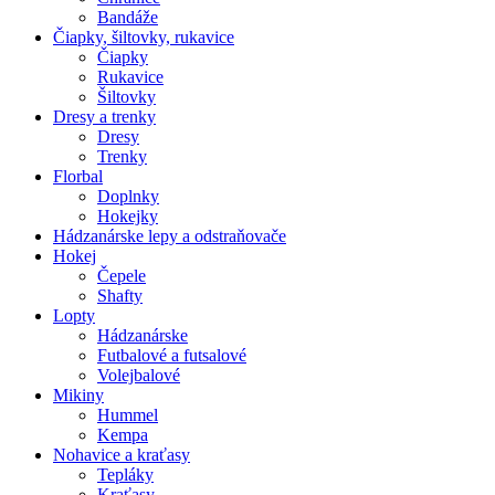
Bandáže
Čiapky, šiltovky, rukavice
Čiapky
Rukavice
Šiltovky
Dresy a trenky
Dresy
Trenky
Florbal
Doplnky
Hokejky
Hádzanárske lepy a odstraňovače
Hokej
Čepele
Shafty
Lopty
Hádzanárske
Futbalové a futsalové
Volejbalové
Mikiny
Hummel
Kempa
Nohavice a kraťasy
Tepláky
Kraťasy