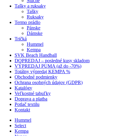
Štucne
Tašky a ruksaky
Tašky
Ruksaky
Termo prádlo
Pánske
Dámske
Tričká
Hummel
Kempa
SVK Beach Handball
DOPREDAJ – posledné kusy skladom
VÝPREDAJ PUMA (až do -70%)
Totálny výpredaj KEMPA %
Obchodné podmienky
Ochrana osobných údajov (GDPR)
Katalógy
Veľkostné tabuľky
Doprava a platba
Potlač textilu
Kontakt
Hummel
Select
Kempa