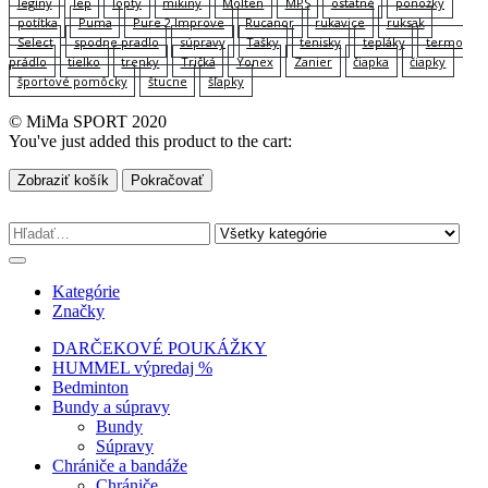
legíny
lep
lopty
mikiny
Molten
MPS
ostatné
ponožky
potítka
Puma
Pure 2 Improve
Rucanor
rukavice
ruksak
Select
spodne pradlo
súpravy
Tašky
tenisky
tepláky
termo
prádlo
tielko
trenky
Tričká
Yonex
Zanier
čiapka
čiapky
športové pomôcky
štucne
šľapky
© MiMa SPORT 2020
You've just added this product to the cart:
Zobraziť košík
Pokračovať
Kategórie
Značky
DARČEKOVÉ POUKÁŽKY
HUMMEL výpredaj %
Bedminton
Bundy a súpravy
Bundy
Súpravy
Chrániče a bandáže
Chrániče