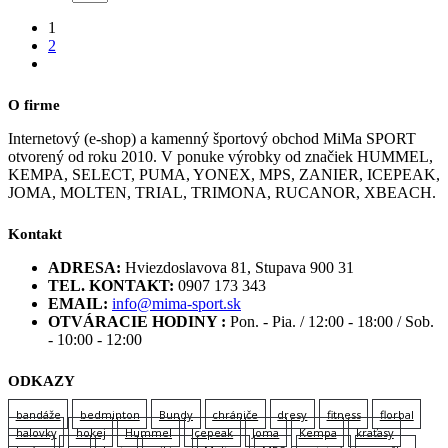
1
2
O firme
Internetový (e-shop) a kamenný športový obchod MiMa SPORT
otvorený od roku 2010. V ponuke výrobky od značiek HUMMEL,
KEMPA, SELECT, PUMA, YONEX, MPS, ZANIER, ICEPEAK,
JOMA, MOLTEN, TRIAL, TRIMONA, RUCANOR, XBEACH.
Kontakt
ADRESA:
Hviezdoslavova 81, Stupava 900 31
TEL. KONTAKT:
0907 173 343
EMAIL:
info@mima-sport.sk
OTVÁRACIE HODINY :
Pon. - Pia. / 12:00 - 18:00 / Sob.
- 10:00 - 12:00
ODKAZY
bandáže
bedminton
Bundy
chrániče
dresy
fitness
florbal
halovky
hokej
Hummel
Icepeak
Joma
Kempa
kraťasy