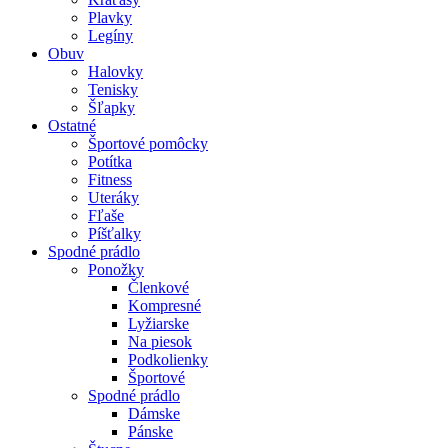
Plavky
Legíny
Obuv
Halovky
Tenisky
Šľapky
Ostatné
Športové pomôcky
Potítka
Fitness
Uteráky
Fľaše
Píšťalky
Spodné prádlo
Ponožky
Členkové
Kompresné
Lyžiarske
Na piesok
Podkolienky
Športové
Spodné prádlo
Dámske
Pánske