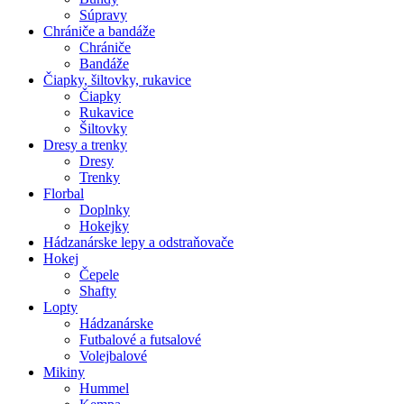
Súpravy
Chrániče a bandáže
Chrániče
Bandáže
Čiapky, šiltovky, rukavice
Čiapky
Rukavice
Šiltovky
Dresy a trenky
Dresy
Trenky
Florbal
Doplnky
Hokejky
Hádzanárske lepy a odstraňovače
Hokej
Čepele
Shafty
Lopty
Hádzanárske
Futbalové a futsalové
Volejbalové
Mikiny
Hummel