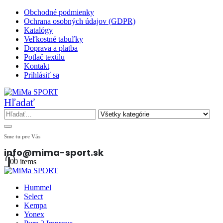
Obchodné podmienky
Ochrana osobných údajov (GDPR)
Katalógy
Veľkostné tabuľky
Doprava a platba
Potlač textilu
Kontakt
Prihlásiť sa
Hľadať
Sme tu pre Vás
info@mima-sport.sk
0
0 items
Hummel
Select
Kempa
Yonex