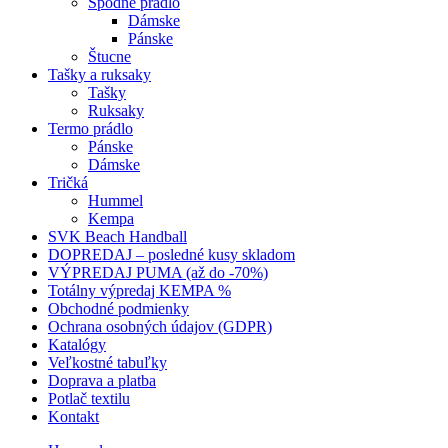
Spodné prádlo
Dámske
Pánske
Štucne
Tašky a ruksaky
Tašky
Ruksaky
Termo prádlo
Pánske
Dámske
Tričká
Hummel
Kempa
SVK Beach Handball
DOPREDAJ – posledné kusy skladom
VÝPREDAJ PUMA (až do -70%)
Totálny výpredaj KEMPA %
Obchodné podmienky
Ochrana osobných údajov (GDPR)
Katalógy
Veľkostné tabuľky
Doprava a platba
Potlač textilu
Kontakt