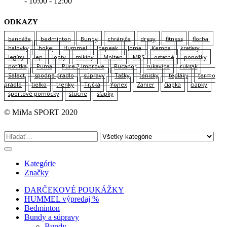
- 10:00 - 12:00
ODKAZY
bandáže
bedminton
Bundy
chrániče
dresy
fitness
florbal
halovky
hokej
Hummel
Icepeak
Joma
Kempa
kraťasy
legíny
lep
lopty
mikiny
Molten
MPS
ostatné
ponožky
potítka
Puma
Pure 2 Improve
Rucanor
rukavice
ruksak
Select
spodne pradlo
súpravy
Tašky
tenisky
tepláky
termo
prádlo
tielko
trenky
Tričká
Yonex
Zanier
čiapka
čiapky
športové pomôcky
štucne
šľapky
© MiMa SPORT 2020
Kategórie
Značky
DARČEKOVÉ POUKÁŽKY
HUMMEL výpredaj %
Bedminton
Bundy a súpravy
Bundy