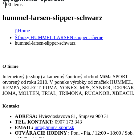
0
0 items
hummel-larsen-slipper-schwarz
Home
Šľapky HUMMEL LARSEN slipper - čierne
hummel-larsen-slipper-schwarz
O firme
Internetový (e-shop) a kamenný športový obchod MiMa SPORT
otvorený od roku 2010. V ponuke výrobky od značiek HUMMEL,
KEMPA, SELECT, PUMA, YONEX, MPS, ZANIER, ICEPEAK,
JOMA, MOLTEN, TRIAL, TRIMONA, RUCANOR, XBEACH.
Kontakt
ADRESA:
Hviezdoslavova 81, Stupava 900 31
TEL. KONTAKT:
0907 173 343
EMAIL:
info@mima-sport.sk
OTVÁRACIE HODINY :
Pon. - Pia. / 12:00 - 18:00 / Sob.