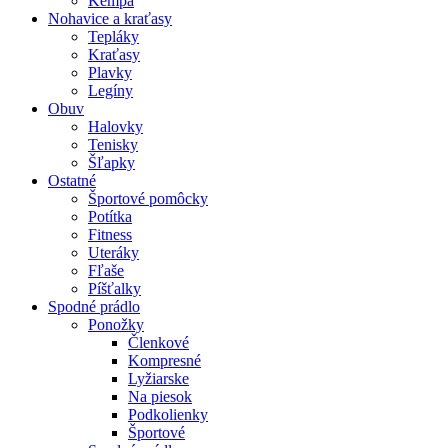
Kempa
Nohavice a kraťasy
Tepláky
Kraťasy
Plavky
Legíny
Obuv
Halovky
Tenisky
Šľapky
Ostatné
Športové pomôcky
Potítka
Fitness
Uteráky
Fľaše
Píšťalky
Spodné prádlo
Ponožky
Členkové
Kompresné
Lyžiarske
Na piesok
Podkolienky
Športové