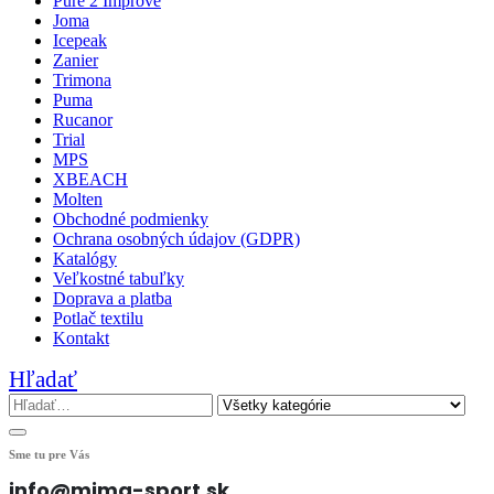
Pure 2 Improve
Joma
Icepeak
Zanier
Trimona
Puma
Rucanor
Trial
MPS
XBEACH
Molten
Obchodné podmienky
Ochrana osobných údajov (GDPR)
Katalógy
Veľkostné tabuľky
Doprava a platba
Potlač textilu
Kontakt
Hľadať
Sme tu pre Vás
info@mima-sport.sk