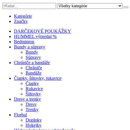
Kategórie
Značky
DARČEKOVÉ POUKÁŽKY
HUMMEL výpredaj %
Bedminton
Bundy a súpravy
Bundy
Súpravy
Chrániče a bandáže
Chrániče
Bandáže
Čiapky, šiltovky, rukavice
Čiapky
Rukavice
Šiltovky
Dresy a trenky
Dresy
Trenky
Florbal
Doplnky
Hokejky