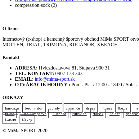
compression-sock (2)
O firme
Internetový (e-shop) a kamenný športový obchod MiMa SPORT
MOLTEN, TRIAL, TRIMONA, RUCANOR, XBEACH.
Kontakt
ADRESA:
Hviezdoslavova 81, Stupava 900 31
TEL. KONTAKT:
0907 173 343
EMAIL:
info@mima-sport.sk
OTVÁRACIE HODINY :
Pon. - Pia. / 12:00 - 18:00 / Sob. -
ODKAZY
bandáže
bedminton
Bundy
chrániče
dresy
fitness
florbal
ha
Puma
Pure 2 Improve
Rucanor
rukavice
ruksak
Select
spodne 
štucne
šľapky
© MiMa SPORT 2020