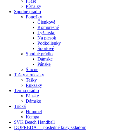
Fľaše
Píšťalky
Spodné prádlo
Ponožky
Členkové
Kompresné
Lyžiarske
Na piesok
Podkolienky
Športové
Spodné prádlo
Dámske
Pánske
Štucne
Tašky a ruksaky
Tašky
Ruksaky
Termo prádlo
Pánske
Dámske
Tričká
Hummel
Kempa
SVK Beach Handball
DOPREDAJ – posledné kusy skladom