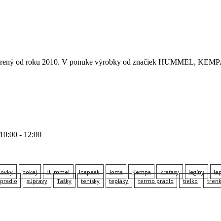
 otvorený od roku 2010. V ponuke výrobky od značiek HUMMEL
 10:00 - 12:00
lovky
hokej
Hummel
Icepeak
Joma
Kempa
kraťasy
legíny
le
pradlo
súpravy
Tašky
tenisky
tepláky
termo prádlo
tielko
tren