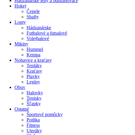
Hádzanárske lepy a odstraňovače
Hokej
Čepele
Shafty
Lopty
Hádzanárske
Futbalové a futsalové
Volejbalové
Mikiny
Hummel
Kempa
Nohavice a kraťasy
Tepláky
Kraťasy
Plavky
Legíny
Obuv
Halovky
Tenisky
Šľapky
Ostatné
Športové pomôcky
Potítka
Fitness
Uteráky