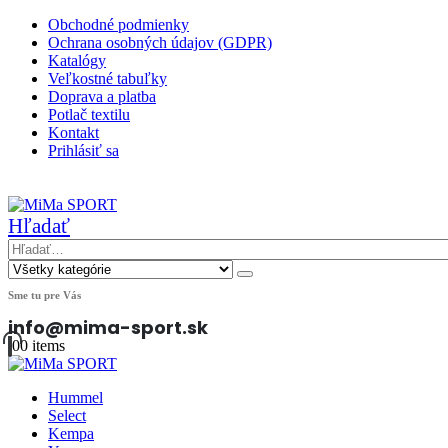
Obchodné podmienky
Ochrana osobných údajov (GDPR)
Katalógy
Veľkostné tabuľky
Doprava a platba
Potlač textilu
Kontakt
Prihlásiť sa
|
Hľadať
Sme tu pre Vás
info@mima-sport.sk
0
0 items
Hummel
Select
Kempa