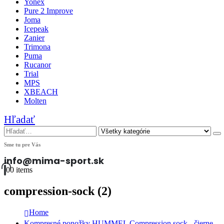
Yonex
Pure 2 Improve
Joma
Icepeak
Zanier
Trimona
Puma
Rucanor
Trial
MPS
XBEACH
Molten
Hľadať
Sme tu pre Vás
info@mima-sport.sk
0
0 items
compression-sock (2)
Home
Kompresné ponožky HUMMEL Compression sock - čierne