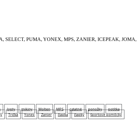
, KEMPA, SELECT, PUMA, YONEX, MPS, ZANIER, ICEPEAK, JOMA,
p
lopty
mikiny
Molten
MPS
ostatné
ponožky
potítka
ky
Tričká
Yonex
Zanier
čiapka
čiapky
športové pomôcky