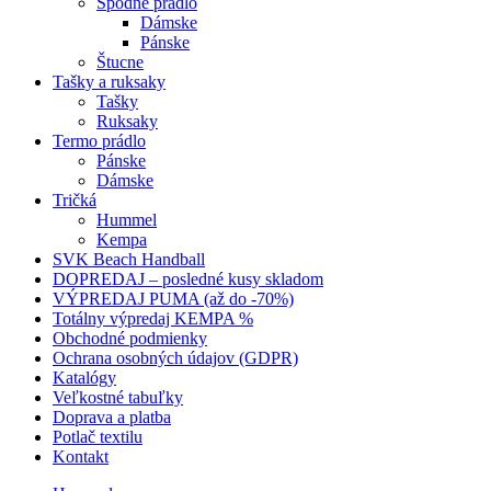
Spodné prádlo
Dámske
Pánske
Štucne
Tašky a ruksaky
Tašky
Ruksaky
Termo prádlo
Pánske
Dámske
Tričká
Hummel
Kempa
SVK Beach Handball
DOPREDAJ – posledné kusy skladom
VÝPREDAJ PUMA (až do -70%)
Totálny výpredaj KEMPA %
Obchodné podmienky
Ochrana osobných údajov (GDPR)
Katalógy
Veľkostné tabuľky
Doprava a platba
Potlač textilu
Kontakt