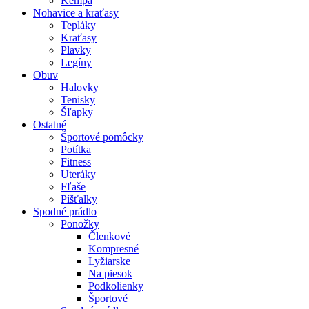
Kempa
Nohavice a kraťasy
Tepláky
Kraťasy
Plavky
Legíny
Obuv
Halovky
Tenisky
Šľapky
Ostatné
Športové pomôcky
Potítka
Fitness
Uteráky
Fľaše
Píšťalky
Spodné prádlo
Ponožky
Členkové
Kompresné
Lyžiarske
Na piesok
Podkolienky
Športové