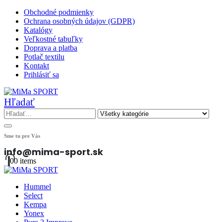
Obchodné podmienky
Ochrana osobných údajov (GDPR)
Katalógy
Veľkostné tabuľky
Doprava a platba
Potlač textilu
Kontakt
Prihlásiť sa
Hľadať
Sme tu pre Vás
info@mima-sport.sk
0
0 items
Hummel
Select
Kempa
Yonex