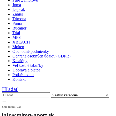
Pure 2 Improve
Joma
Icepeak
Zanier
Trimona
Puma
Rucanor
Trial
MPS
XBEACH
Molten
Obchodné podmienky
Ochrana osobných údajov (GDPR)
Katalógy
Veľkostné tabuľky
Doprava a platba
Potlač textilu
Kontakt
Hľadať
Sme tu pre Vás
info@mima-sport.sk