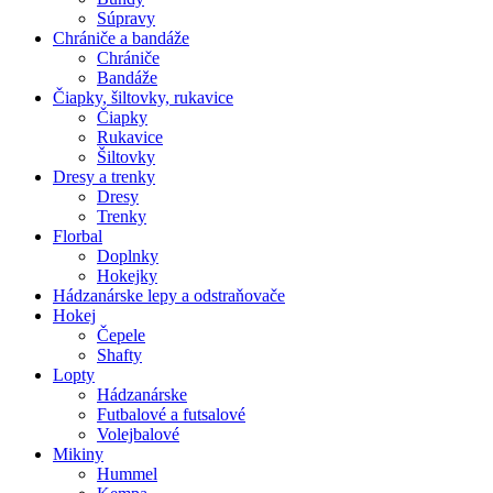
Súpravy
Chrániče a bandáže
Chrániče
Bandáže
Čiapky, šiltovky, rukavice
Čiapky
Rukavice
Šiltovky
Dresy a trenky
Dresy
Trenky
Florbal
Doplnky
Hokejky
Hádzanárske lepy a odstraňovače
Hokej
Čepele
Shafty
Lopty
Hádzanárske
Futbalové a futsalové
Volejbalové
Mikiny
Hummel