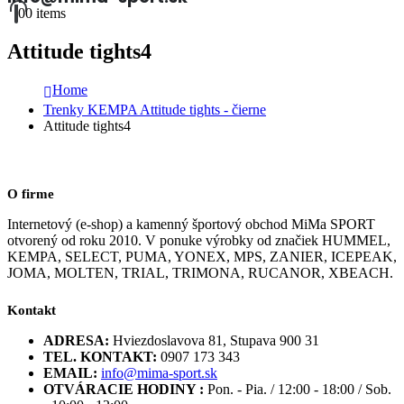
0
0 items
Attitude tights4
Home
Trenky KEMPA Attitude tights - čierne
Attitude tights4
O firme
Internetový (e-shop) a kamenný športový obchod MiMa SPORT
otvorený od roku 2010. V ponuke výrobky od značiek HUMMEL,
KEMPA, SELECT, PUMA, YONEX, MPS, ZANIER, ICEPEAK,
JOMA, MOLTEN, TRIAL, TRIMONA, RUCANOR, XBEACH.
Kontakt
ADRESA:
Hviezdoslavova 81, Stupava 900 31
TEL. KONTAKT:
0907 173 343
EMAIL:
info@mima-sport.sk
OTVÁRACIE HODINY :
Pon. - Pia. / 12:00 - 18:00 / Sob.