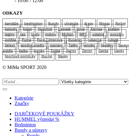
- 10:00 - 12:00
ODKAZY
bandáže
bedminton
Bundy
chrániče
dresy
fitness
florbal
halovky
hokej
Hummel
Icepeak
Joma
Kempa
kraťasy
legíny
lep
lopty
mikiny
Molten
MPS
ostatné
ponožky
potítka
Puma
Pure 2 Improve
Rucanor
rukavice
ruksak
Select
spodne pradlo
súpravy
Tašky
tenisky
tepláky
termo
prádlo
tielko
trenky
Tričká
Yonex
Zanier
čiapka
čiapky
športové pomôcky
štucne
šľapky
© MiMa SPORT 2020
Kategórie
Značky
DARČEKOVÉ POUKÁŽKY
HUMMEL výpredaj %
Bedminton
Bundy a súpravy
Bundy