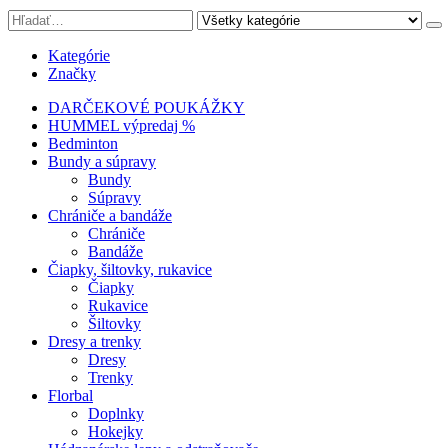
Kategórie
Značky
DARČEKOVÉ POUKÁŽKY
HUMMEL výpredaj %
Bedminton
Bundy a súpravy
Bundy
Súpravy
Chrániče a bandáže
Chrániče
Bandáže
Čiapky, šiltovky, rukavice
Čiapky
Rukavice
Šiltovky
Dresy a trenky
Dresy
Trenky
Florbal
Doplnky
Hokejky