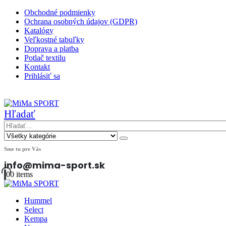
Obchodné podmienky
Ochrana osobných údajov (GDPR)
Katalógy
Veľkostné tabuľky
Doprava a platba
Potlač textilu
Kontakt
Prihlásiť sa
|
Hľadať
Sme tu pre Vás
info@mima-sport.sk
0
0 items
Hummel
Select
Kempa