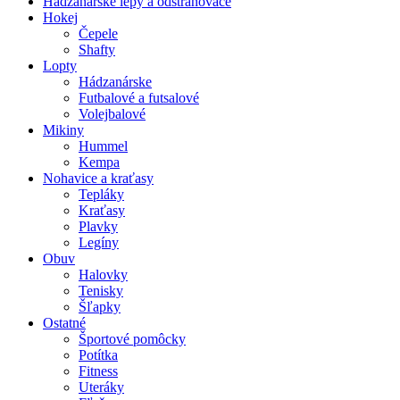
Hádzanárske lepy a odstraňovače
Hokej
Čepele
Shafty
Lopty
Hádzanárske
Futbalové a futsalové
Volejbalové
Mikiny
Hummel
Kempa
Nohavice a kraťasy
Tepláky
Kraťasy
Plavky
Legíny
Obuv
Halovky
Tenisky
Šľapky
Ostatné
Športové pomôcky
Potítka
Fitness
Uteráky