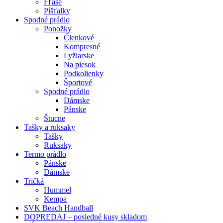
Fľaše
Píšťalky
Spodné prádlo
Ponožky
Členkové
Kompresné
Lyžiarske
Na piesok
Podkolienky
Športové
Spodné prádlo
Dámske
Pánske
Štucne
Tašky a ruksaky
Tašky
Ruksaky
Termo prádlo
Pánske
Dámske
Tričká
Hummel
Kempa
SVK Beach Handball
DOPREDAJ – posledné kusy skladom