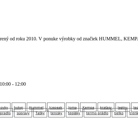
 otvorený od roku 2010. V ponuke výrobky od značiek HUMMEL
 10:00 - 12:00
lovky
hokej
Hummel
Icepeak
Joma
Kempa
kraťasy
legíny
le
pradlo
súpravy
Tašky
tenisky
tepláky
termo prádlo
tielko
tren