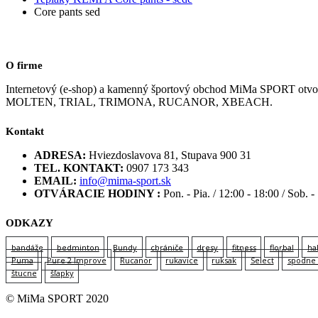
Core pants sed
O firme
Internetový (e-shop) a kamenný športový obchod MiMa SPORT
MOLTEN, TRIAL, TRIMONA, RUCANOR, XBEACH.
Kontakt
ADRESA:
Hviezdoslavova 81, Stupava 900 31
TEL. KONTAKT:
0907 173 343
EMAIL:
info@mima-sport.sk
OTVÁRACIE HODINY :
Pon. - Pia. / 12:00 - 18:00 / Sob. -
ODKAZY
bandáže
bedminton
Bundy
chrániče
dresy
fitness
florbal
ha
Puma
Pure 2 Improve
Rucanor
rukavice
ruksak
Select
spodne 
štucne
šľapky
© MiMa SPORT 2020