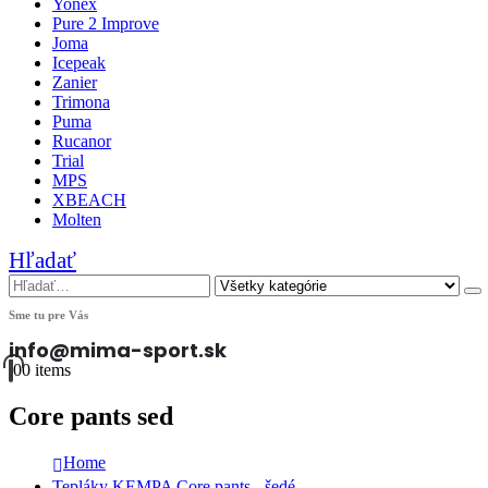
Yonex
Pure 2 Improve
Joma
Icepeak
Zanier
Trimona
Puma
Rucanor
Trial
MPS
XBEACH
Molten
Hľadať
Sme tu pre Vás
info@mima-sport.sk
0
0 items
Core pants sed
Home
Tepláky KEMPA Core pants - šedé