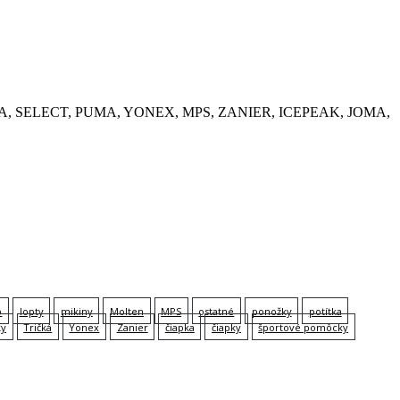
, KEMPA, SELECT, PUMA, YONEX, MPS, ZANIER, ICEPEAK, JOMA,
p
lopty
mikiny
Molten
MPS
ostatné
ponožky
potítka
ky
Tričká
Yonex
Zanier
čiapka
čiapky
športové pomôcky