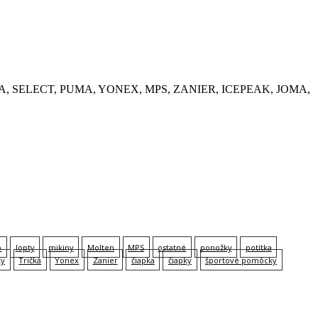
, KEMPA, SELECT, PUMA, YONEX, MPS, ZANIER, ICEPEAK, JOMA,
p
lopty
mikiny
Molten
MPS
ostatné
ponožky
potítka
ky
Tričká
Yonex
Zanier
čiapka
čiapky
športové pomôcky