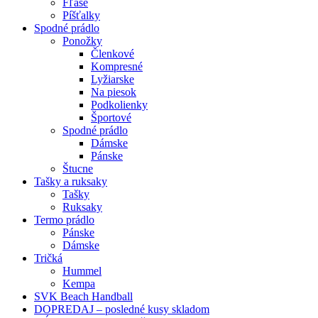
Fľaše
Píšťalky
Spodné prádlo
Ponožky
Členkové
Kompresné
Lyžiarske
Na piesok
Podkolienky
Športové
Spodné prádlo
Dámske
Pánske
Štucne
Tašky a ruksaky
Tašky
Ruksaky
Termo prádlo
Pánske
Dámske
Tričká
Hummel
Kempa
SVK Beach Handball
DOPREDAJ – posledné kusy skladom