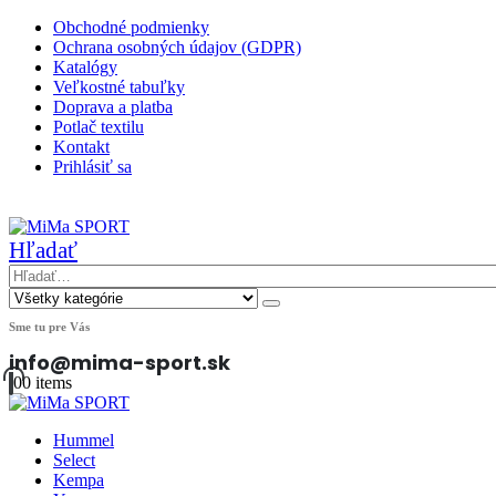
Obchodné podmienky
Ochrana osobných údajov (GDPR)
Katalógy
Veľkostné tabuľky
Doprava a platba
Potlač textilu
Kontakt
Prihlásiť sa
|
Hľadať
Sme tu pre Vás
info@mima-sport.sk
0
0 items
Hummel
Select
Kempa