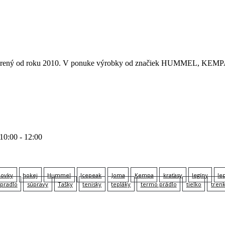
 otvorený od roku 2010. V ponuke výrobky od značiek HUMMEL
 10:00 - 12:00
lovky
hokej
Hummel
Icepeak
Joma
Kempa
kraťasy
legíny
le
pradlo
súpravy
Tašky
tenisky
tepláky
termo prádlo
tielko
tren