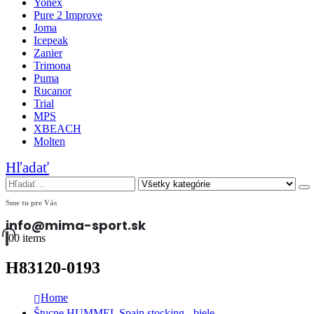
Yonex
Pure 2 Improve
Joma
Icepeak
Zanier
Trimona
Puma
Rucanor
Trial
MPS
XBEACH
Molten
Hľadať
Sme tu pre Vás
info@mima-sport.sk
0
0 items
H83120-0193
Home
Štucne HUMMEL Spain stocking - biele