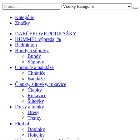
Kategórie
Značky
DARČEKOVÉ POUKÁŽKY
HUMMEL výpredaj %
Bedminton
Bundy a súpravy
Bundy
Súpravy
Chrániče a bandáže
Chrániče
Bandáže
Čiapky, šiltovky, rukavice
Čiapky
Rukavice
Šiltovky
Dresy a trenky
Dresy
Trenky
Florbal
Doplnky
Hokejky