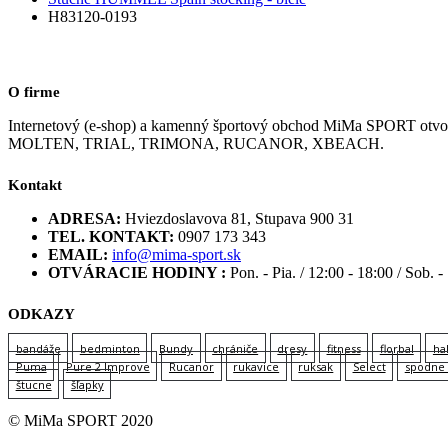
H83120-0193
O firme
Internetový (e-shop) a kamenný športový obchod MiMa SPORT
MOLTEN, TRIAL, TRIMONA, RUCANOR, XBEACH.
Kontakt
ADRESA:
Hviezdoslavova 81, Stupava 900 31
TEL. KONTAKT:
0907 173 343
EMAIL:
info@mima-sport.sk
OTVÁRACIE HODINY :
Pon. - Pia. / 12:00 - 18:00 / Sob. -
ODKAZY
bandáže
bedminton
Bundy
chrániče
dresy
fitness
florbal
ha
Puma
Pure 2 Improve
Rucanor
rukavice
ruksak
Select
spodne 
štucne
šľapky
© MiMa SPORT 2020