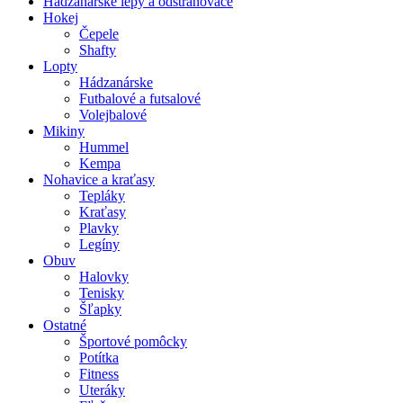
Hádzanárske lepy a odstraňovače
Hokej
Čepele
Shafty
Lopty
Hádzanárske
Futbalové a futsalové
Volejbalové
Mikiny
Hummel
Kempa
Nohavice a kraťasy
Tepláky
Kraťasy
Plavky
Legíny
Obuv
Halovky
Tenisky
Šľapky
Ostatné
Športové pomôcky
Potítka
Fitness
Uteráky