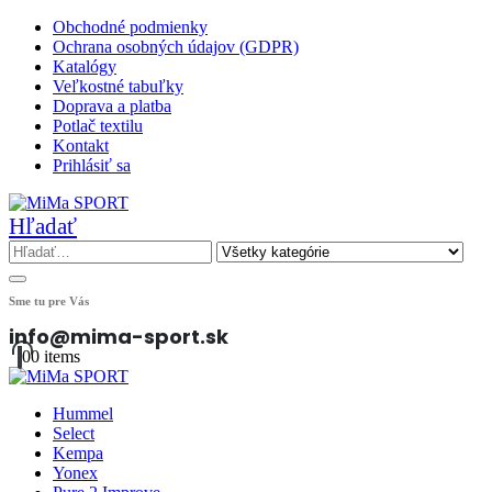
Obchodné podmienky
Ochrana osobných údajov (GDPR)
Katalógy
Veľkostné tabuľky
Doprava a platba
Potlač textilu
Kontakt
Prihlásiť sa
Hľadať
Sme tu pre Vás
info@mima-sport.sk
0
0 items
Hummel
Select
Kempa
Yonex