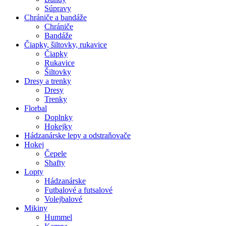
Súpravy
Chrániče a bandáže
Chrániče
Bandáže
Čiapky, šiltovky, rukavice
Čiapky
Rukavice
Šiltovky
Dresy a trenky
Dresy
Trenky
Florbal
Doplnky
Hokejky
Hádzanárske lepy a odstraňovače
Hokej
Čepele
Shafty
Lopty
Hádzanárske
Futbalové a futsalové
Volejbalové
Mikiny
Hummel