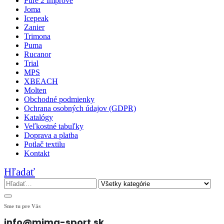
Pure 2 Improve
Joma
Icepeak
Zanier
Trimona
Puma
Rucanor
Trial
MPS
XBEACH
Molten
Obchodné podmienky
Ochrana osobných údajov (GDPR)
Katalógy
Veľkostné tabuľky
Doprava a platba
Potlač textilu
Kontakt
Hľadať
Sme tu pre Vás
info@mima-sport.sk