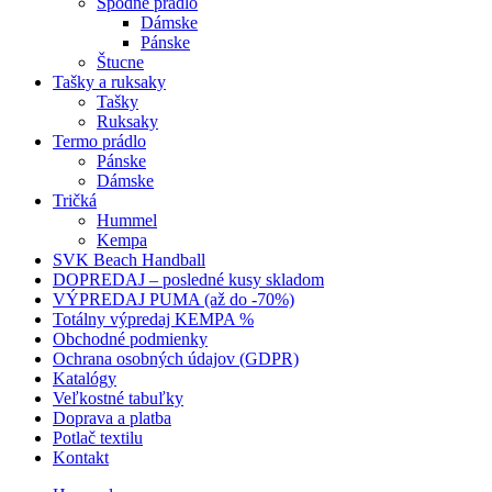
Spodné prádlo
Dámske
Pánske
Štucne
Tašky a ruksaky
Tašky
Ruksaky
Termo prádlo
Pánske
Dámske
Tričká
Hummel
Kempa
SVK Beach Handball
DOPREDAJ – posledné kusy skladom
VÝPREDAJ PUMA (až do -70%)
Totálny výpredaj KEMPA %
Obchodné podmienky
Ochrana osobných údajov (GDPR)
Katalógy
Veľkostné tabuľky
Doprava a platba
Potlač textilu
Kontakt