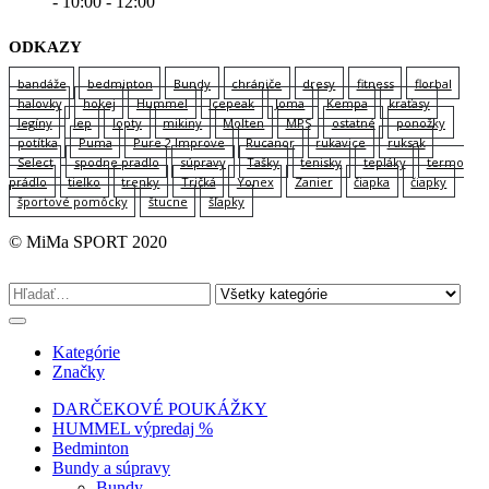
- 10:00 - 12:00
ODKAZY
bandáže
bedminton
Bundy
chrániče
dresy
fitness
florbal
halovky
hokej
Hummel
Icepeak
Joma
Kempa
kraťasy
legíny
lep
lopty
mikiny
Molten
MPS
ostatné
ponožky
potítka
Puma
Pure 2 Improve
Rucanor
rukavice
ruksak
Select
spodne pradlo
súpravy
Tašky
tenisky
tepláky
termo
prádlo
tielko
trenky
Tričká
Yonex
Zanier
čiapka
čiapky
športové pomôcky
štucne
šľapky
© MiMa SPORT 2020
Kategórie
Značky
DARČEKOVÉ POUKÁŽKY
HUMMEL výpredaj %
Bedminton
Bundy a súpravy
Bundy