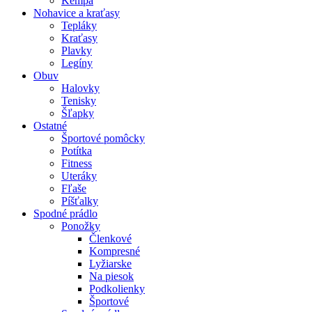
Kempa
Nohavice a kraťasy
Tepláky
Kraťasy
Plavky
Legíny
Obuv
Halovky
Tenisky
Šľapky
Ostatné
Športové pomôcky
Potítka
Fitness
Uteráky
Fľaše
Píšťalky
Spodné prádlo
Ponožky
Členkové
Kompresné
Lyžiarske
Na piesok
Podkolienky
Športové