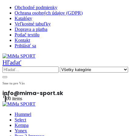
Obchodné podmienky
Ochrana osobných údajov (GDPR)
Katalógy
Veľkostné tabuľky
Doprava a platba
Potlač textilu
Kontakt
Prihlásiť sa
Hľadať
Sme tu pre Vás
info@mima-sport.sk
0
0 items
Hummel
Select
Kempa
Yonex