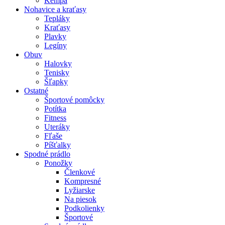
Kempa
Nohavice a kraťasy
Tepláky
Kraťasy
Plavky
Legíny
Obuv
Halovky
Tenisky
Šľapky
Ostatné
Športové pomôcky
Potítka
Fitness
Uteráky
Fľaše
Píšťalky
Spodné prádlo
Ponožky
Členkové
Kompresné
Lyžiarske
Na piesok
Podkolienky
Športové