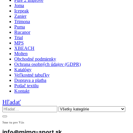
Pure 2 Improve
Joma
Icepeak
Zanier
Trimona
Puma
Rucanor
Trial
MPS
XBEACH
Molten
Obchodné podmienky
Ochrana osobných údajov (GDPR)
Katalógy
Veľkostné tabuľky
Doprava a platba
Potlač textilu
Kontakt
Hľadať
Sme tu pre Vás
info@mima-sport.sk