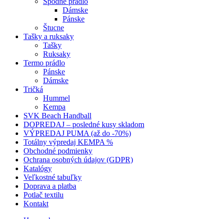
Spodné prádlo
Dámske
Pánske
Štucne
Tašky a ruksaky
Tašky
Ruksaky
Termo prádlo
Pánske
Dámske
Tričká
Hummel
Kempa
SVK Beach Handball
DOPREDAJ – posledné kusy skladom
VÝPREDAJ PUMA (až do -70%)
Totálny výpredaj KEMPA %
Obchodné podmienky
Ochrana osobných údajov (GDPR)
Katalógy
Veľkostné tabuľky
Doprava a platba
Potlač textilu
Kontakt