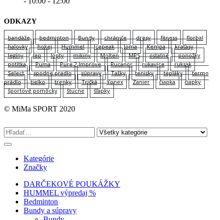
- 10:00 - 12:00
ODKAZY
bandáže
bedminton
Bundy
chrániče
dresy
fitness
florbal
halovky
hokej
Hummel
Icepeak
Joma
Kempa
kraťasy
legíny
lep
lopty
mikiny
Molten
MPS
ostatné
ponožky
potítka
Puma
Pure 2 Improve
Rucanor
rukavice
ruksak
Select
spodne pradlo
súpravy
Tašky
tenisky
tepláky
termo
prádlo
tielko
trenky
Tričká
Yonex
Zanier
čiapka
čiapky
športové pomôcky
štucne
šľapky
© MiMa SPORT 2020
Kategórie
Značky
DARČEKOVÉ POUKÁŽKY
HUMMEL výpredaj %
Bedminton
Bundy a súpravy
Bundy