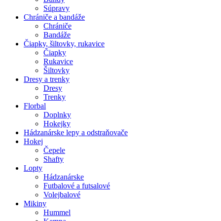
Súpravy
Chrániče a bandáže
Chrániče
Bandáže
Čiapky, šiltovky, rukavice
Čiapky
Rukavice
Šiltovky
Dresy a trenky
Dresy
Trenky
Florbal
Doplnky
Hokejky
Hádzanárske lepy a odstraňovače
Hokej
Čepele
Shafty
Lopty
Hádzanárske
Futbalové a futsalové
Volejbalové
Mikiny
Hummel