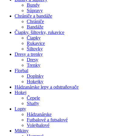
Bundy
Súpravy
Chrániče a bandáže
Chrániče
Bandáže
Čiapky, šiltovky, rukavice
Čiapky
Rukavice
Šiltovky
Dresy a trenky
Dresy
Trenky
Florbal
Doplnky
Hokejky
Hádzanárske lepy a odstraňovače
Hokej
Čepele
Shafty
Lopty
Hádzanárske
Futbalové a futsalové
Volejbalové
Mikiny