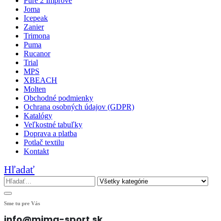
Pure 2 Improve
Joma
Icepeak
Zanier
Trimona
Puma
Rucanor
Trial
MPS
XBEACH
Molten
Obchodné podmienky
Ochrana osobných údajov (GDPR)
Katalógy
Veľkostné tabuľky
Doprava a platba
Potlač textilu
Kontakt
Hľadať
Sme tu pre Vás
info@mima-sport.sk