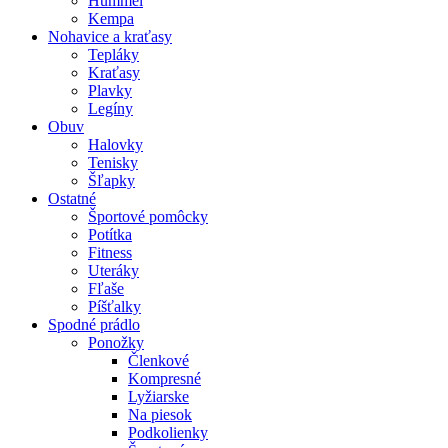
Hummel
Kempa
Nohavice a kraťasy
Tepláky
Kraťasy
Plavky
Legíny
Obuv
Halovky
Tenisky
Šľapky
Ostatné
Športové pomôcky
Potítka
Fitness
Uteráky
Fľaše
Píšťalky
Spodné prádlo
Ponožky
Členkové
Kompresné
Lyžiarske
Na piesok
Podkolienky