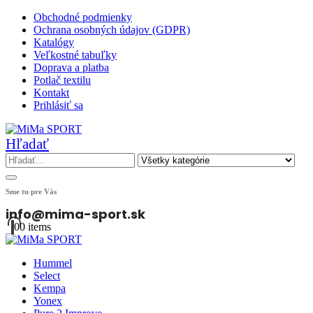
Obchodné podmienky
Ochrana osobných údajov (GDPR)
Katalógy
Veľkostné tabuľky
Doprava a platba
Potlač textilu
Kontakt
Prihlásiť sa
Hľadať
Sme tu pre Vás
info@mima-sport.sk
0
0 items
Hummel
Select
Kempa
Yonex