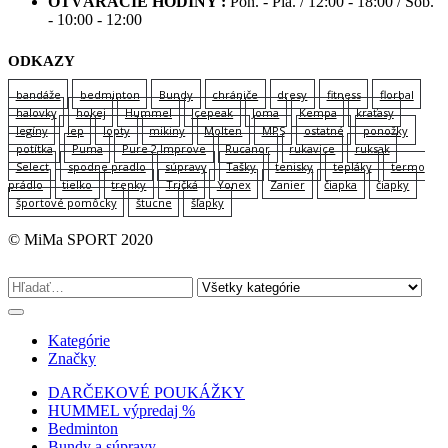
OTVÁRACIE HODINY :
Pon. - Pia. / 12:00 - 18:00 / Sob.
- 10:00 - 12:00
ODKAZY
bandáže
bedminton
Bundy
chrániče
dresy
fitness
florbal
halovky
hokej
Hummel
Icepeak
Joma
Kempa
kraťasy
legíny
lep
lopty
mikiny
Molten
MPS
ostatné
ponožky
potítka
Puma
Pure 2 Improve
Rucanor
rukavice
ruksak
Select
spodne pradlo
súpravy
Tašky
tenisky
tepláky
termo
prádlo
tielko
trenky
Tričká
Yonex
Zanier
čiapka
čiapky
športové pomôcky
štucne
šľapky
© MiMa SPORT 2020
Kategórie
Značky
DARČEKOVÉ POUKÁŽKY
HUMMEL výpredaj %
Bedminton
Bundy a súpravy