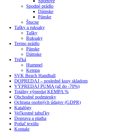
Športové
Spodné prádlo
Dámske
Pánske
Štucne
Tašky a ruksaky
Tašky
Ruksaky
Termo prádlo
Pánske
Dámske
Tričká
Hummel
Kempa
SVK Beach Handball
DOPREDAJ – posledné kusy skladom
VÝPREDAJ PUMA (až do -70%)
Totálny výpredaj KEMPA %
Obchodné podmienky
Ochrana osobných údajov (GDPR)
Katalógy
Veľkostné tabuľky
Doprava a platba
Potlač textilu
Kontakt