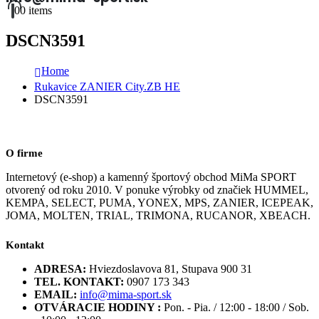
0
0 items
DSCN3591
Home
Rukavice ZANIER City.ZB HE
DSCN3591
O firme
Internetový (e-shop) a kamenný športový obchod MiMa SPORT
otvorený od roku 2010. V ponuke výrobky od značiek HUMMEL,
KEMPA, SELECT, PUMA, YONEX, MPS, ZANIER, ICEPEAK,
JOMA, MOLTEN, TRIAL, TRIMONA, RUCANOR, XBEACH.
Kontakt
ADRESA:
Hviezdoslavova 81, Stupava 900 31
TEL. KONTAKT:
0907 173 343
EMAIL:
info@mima-sport.sk
OTVÁRACIE HODINY :
Pon. - Pia. / 12:00 - 18:00 / Sob.