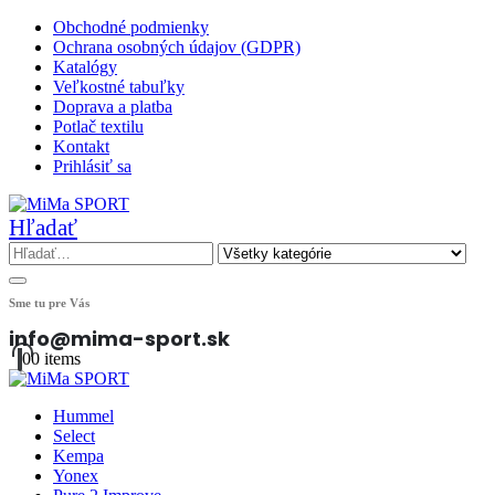
Obchodné podmienky
Ochrana osobných údajov (GDPR)
Katalógy
Veľkostné tabuľky
Doprava a platba
Potlač textilu
Kontakt
Prihlásiť sa
Hľadať
Sme tu pre Vás
info@mima-sport.sk
0
0 items
Hummel
Select
Kempa
Yonex