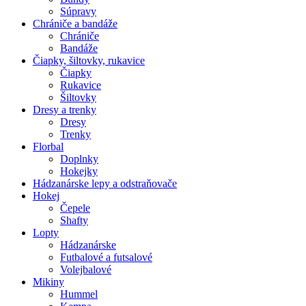
Súpravy
Chrániče a bandáže
Chrániče
Bandáže
Čiapky, šiltovky, rukavice
Čiapky
Rukavice
Šiltovky
Dresy a trenky
Dresy
Trenky
Florbal
Doplnky
Hokejky
Hádzanárske lepy a odstraňovače
Hokej
Čepele
Shafty
Lopty
Hádzanárske
Futbalové a futsalové
Volejbalové
Mikiny
Hummel