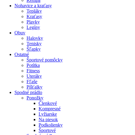
Kempa
Nohavice a kraťasy
Tepláky
Kraťasy
Plavky
Legíny
Obuv
Halovky
Tenisky
Šľapky
Ostatné
Športové pomôcky
Potítka
Fitness
Uteráky
Fľaše
Píšťalky
Spodné prádlo
Ponožky
Členkové
Kompresné
Lyžiarske
Na piesok
Podkolienky
Športové