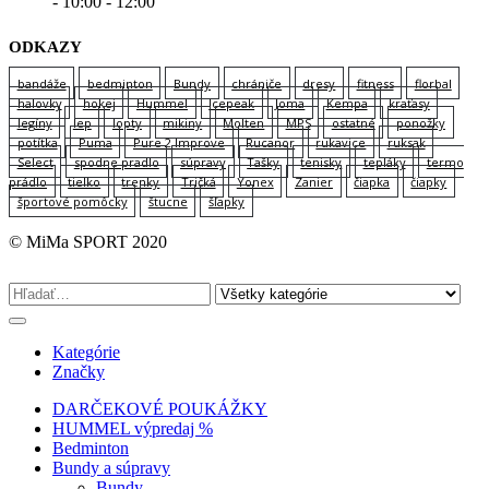
- 10:00 - 12:00
ODKAZY
bandáže
bedminton
Bundy
chrániče
dresy
fitness
florbal
halovky
hokej
Hummel
Icepeak
Joma
Kempa
kraťasy
legíny
lep
lopty
mikiny
Molten
MPS
ostatné
ponožky
potítka
Puma
Pure 2 Improve
Rucanor
rukavice
ruksak
Select
spodne pradlo
súpravy
Tašky
tenisky
tepláky
termo
prádlo
tielko
trenky
Tričká
Yonex
Zanier
čiapka
čiapky
športové pomôcky
štucne
šľapky
© MiMa SPORT 2020
Kategórie
Značky
DARČEKOVÉ POUKÁŽKY
HUMMEL výpredaj %
Bedminton
Bundy a súpravy
Bundy