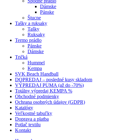
Spodné prádlo
Dámske
Pánske
Štucne
Tašky a ruksaky
Tašky
Ruksaky
Termo prádlo
Pánske
Dámske
Tričká
Hummel
Kempa
SVK Beach Handball
DOPREDAJ – posledné kusy skladom
VÝPREDAJ PUMA (až do -70%)
Totálny výpredaj KEMPA %
Obchodné podmienky
Ochrana osobných údajov (GDPR)
Katalógy
Veľkostné tabuľky
Doprava a platba
Potlač textilu
Kontakt