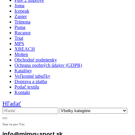
Pure 2 Improve
Joma
Icepeak
Zanier
Trimona
Puma
Rucanor
Trial
MPS
XBEACH
Molten
Obchodné podmienky
Ochrana osobných údajov (GDPR)
Katalógy
Veľkostné tabuľky
Doprava a platba
Potlač textilu
Kontakt
Hľadať
Sme tu pre Vás
info@mima-sport.sk