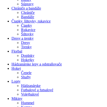
Súpravy
Chrániče a bandáže
Chrániče
Bandáže
Čiapky, šiltovky, rukavice
Čiapky
Rukavice
Šiltovky
Dresy a trenky
Dresy
Trenky
Florbal
Doplnky
Hokejky
Hádzanárske lepy a odstraňovače
Hokej
Čepele
Shafty
Lopty
Hádzanárske
Futbalové a futsalové
Volejbalové
Mikiny
Hummel