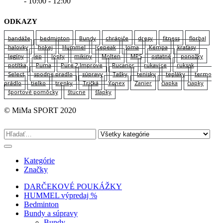
- 10:00 - 12:00
ODKAZY
bandáže
bedminton
Bundy
chrániče
dresy
fitness
florbal
halovky
hokej
Hummel
Icepeak
Joma
Kempa
kraťasy
legíny
lep
lopty
mikiny
Molten
MPS
ostatné
ponožky
potítka
Puma
Pure 2 Improve
Rucanor
rukavice
ruksak
Select
spodne pradlo
súpravy
Tašky
tenisky
tepláky
termo
prádlo
tielko
trenky
Tričká
Yonex
Zanier
čiapka
čiapky
športové pomôcky
štucne
šľapky
© MiMa SPORT 2020
Kategórie
Značky
DARČEKOVÉ POUKÁŽKY
HUMMEL výpredaj %
Bedminton
Bundy a súpravy
Bundy