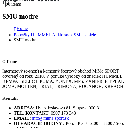
0
0 items
SMU modre
Home
Ponožky HUMMEL Ankle sock SMU - biele
SMU modre
O firme
Internetový (e-shop) a kamenný športový obchod MiMa SPORT
otvorený od roku 2010. V ponuke výrobky od značiek HUMMEL,
KEMPA, SELECT, PUMA, YONEX, MPS, ZANIER, ICEPEAK,
JOMA, MOLTEN, TRIAL, TRIMONA, RUCANOR, XBEACH.
Kontakt
ADRESA:
Hviezdoslavova 81, Stupava 900 31
TEL. KONTAKT:
0907 173 343
EMAIL:
info@mima-sport.sk
OTVÁRACIE HODINY :
Pon. - Pia. / 12:00 - 18:00 / Sob.