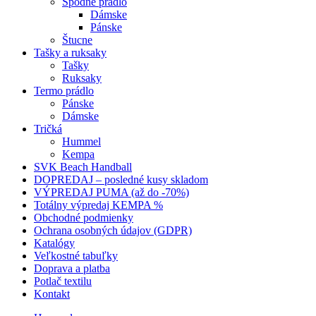
Spodné prádlo
Dámske
Pánske
Štucne
Tašky a ruksaky
Tašky
Ruksaky
Termo prádlo
Pánske
Dámske
Tričká
Hummel
Kempa
SVK Beach Handball
DOPREDAJ – posledné kusy skladom
VÝPREDAJ PUMA (až do -70%)
Totálny výpredaj KEMPA %
Obchodné podmienky
Ochrana osobných údajov (GDPR)
Katalógy
Veľkostné tabuľky
Doprava a platba
Potlač textilu
Kontakt