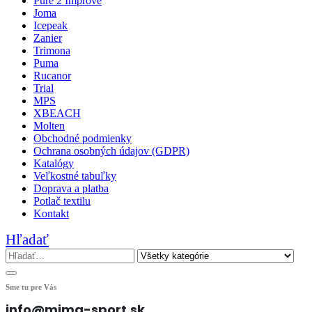
Pure 2 Improve
Joma
Icepeak
Zanier
Trimona
Puma
Rucanor
Trial
MPS
XBEACH
Molten
Obchodné podmienky
Ochrana osobných údajov (GDPR)
Katalógy
Veľkostné tabuľky
Doprava a platba
Potlač textilu
Kontakt
Hľadať
Sme tu pre Vás
info@mima-sport.sk