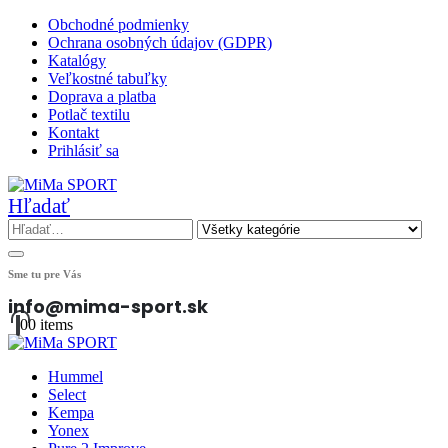
Obchodné podmienky
Ochrana osobných údajov (GDPR)
Katalógy
Veľkostné tabuľky
Doprava a platba
Potlač textilu
Kontakt
Prihlásiť sa
Hľadať
Sme tu pre Vás
info@mima-sport.sk
0
0 items
Hummel
Select
Kempa
Yonex