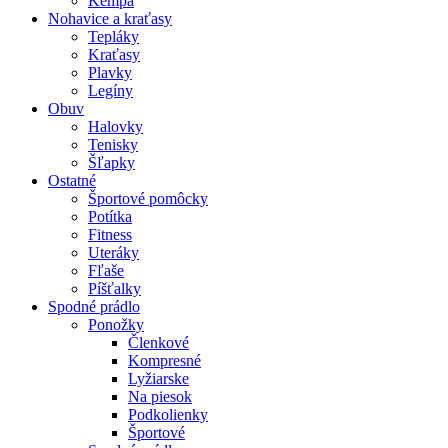
Kempa
Nohavice a kraťasy
Tepláky
Kraťasy
Plavky
Legíny
Obuv
Halovky
Tenisky
Šľapky
Ostatné
Športové pomôcky
Potítka
Fitness
Uteráky
Fľaše
Píšťalky
Spodné prádlo
Ponožky
Členkové
Kompresné
Lyžiarske
Na piesok
Podkolienky
Športové